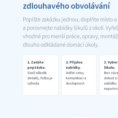
zdlouhavého obvolávání
Popište zakázku jednou, doplňte místo a
a porovnejte nabídky šikulů z okolí. Vyře
vhodné pro menší práce, opravy, montáž
dlouho odkládané domácí úkoly.
1. Zadáte
2. Přijdou
3. Vybe
poptávku.
nabídky.
šikulu.
Stačí několik
Vidíte cenu,
Bez záva
detailů, fotka je
komunikaci a
dokud si
výhoda.
dostupnost.
nabídku
nepotvrd