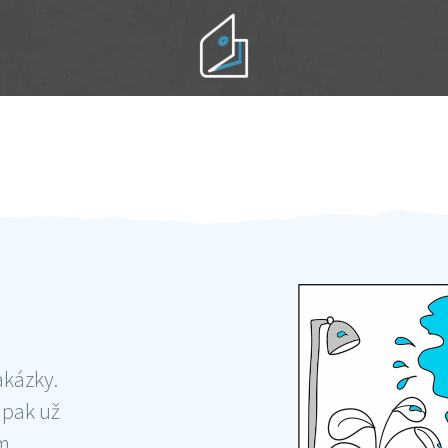
Práci hradíte po výkonu na místě
Odměna po práci
akázky.
 pak už
ám