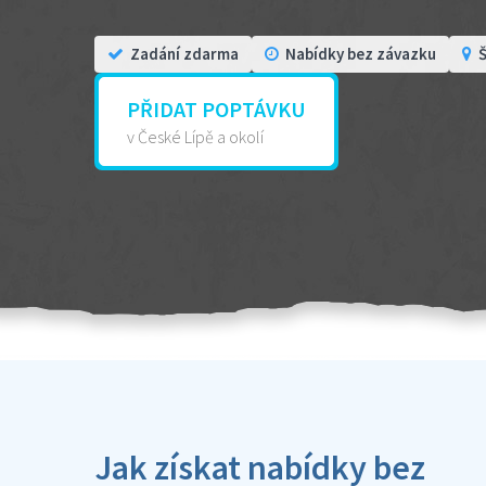
Zadání zdarma
Nabídky bez závazku
Š
PŘIDAT POPTÁVKU
v České Lípě a okolí
Jak získat nabídky bez