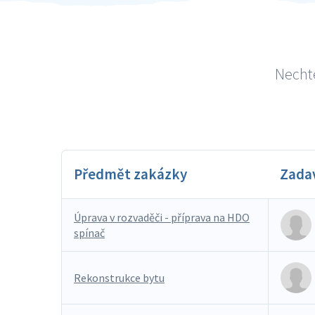
Nechte
Předmět zakázky
Zada
Úprava v rozvaděči - příprava na HDO
spínač
Rekonstrukce bytu