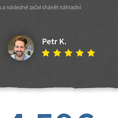
hu a následně začal shánět náhradní
Petr K.