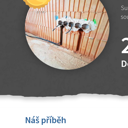
Su
so
D
Náš příběh