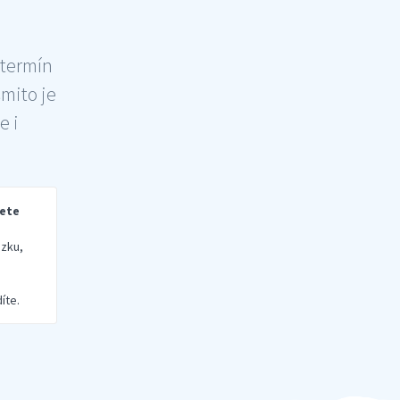
 termín
šmito je
e i
rete
zku,
íte.