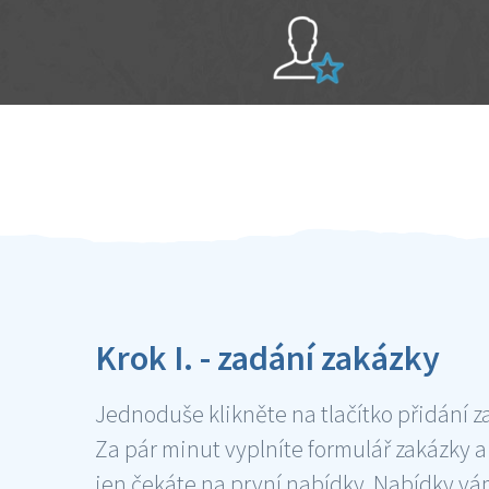
Sami hodnotíte schopnosti šikulů
Ověření šikulové
Krok I. - zadání zakázky
Jednoduše klikněte na tlačítko přidání z
Za pár minut vyplníte formulář zakázky a
jen čekáte na první nabídky. Nabídky v