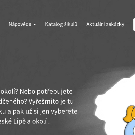
Nápověda
Katalog šikulů
Aktuální zakázky
a okolí? Nebo potřebujete
dčeného? Vyřešmito je tu
u a pak už si jen vyberete
ské Lípě a okolí .