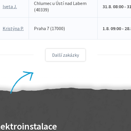
Chlumec u Ústí nad Labem
Iveta J.
31.8. 08:00 - 3
(40339)
Kristýna P.
Praha 7 (17000)
1.8. 09:00 - 28
Další zakázky
lektroinstalace