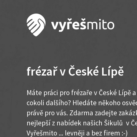
frézař v České Lípě
Máte práci pro frézaře v České Lípě 
cokoli dalšího? Hledáte někoho osvě
právě pro vás. Zdarma zadejte zakázk
nejlepší z nabídek našich Šikulů v Če
Vyřešmito ... levněji a bez firem :-)