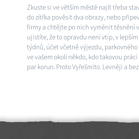
Zkuste si ve větším městě najít třeba sta
do zítřka pověsit dva obrazy, nebo připev
firmy a chtějte po nich vyměnit těsnění v
ujistíte, že to opravdu není vtip, v lepš
týdnů, účet včetně výjezdu, parkovného a
ve vašem okolí někdo, kdo takovou práci
par korun. Proto Vyřešmito. Levněji a bez