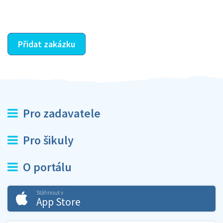
ostatní dozví z vašeho vzájemného hodnocení. A
máte vyřešeno :-)
Přidat zakázku
Pro zadavatele
Pro šikuly
O portálu
Stáhnout v
App Store