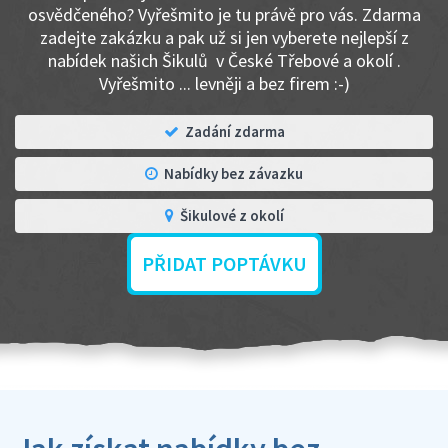
osvědčeného? Vyřešmito je tu právě pro vás. Zdarma
zadejte zakázku a pak už si jen vyberete nejlepší z
nabídek našich Šikulů v České Třebové a okolí .
Vyřešmito ... levněji a bez firem :-)
Zadání zdarma
Nabídky bez závazku
Šikulové z okolí
PŘIDAT POPTÁVKU