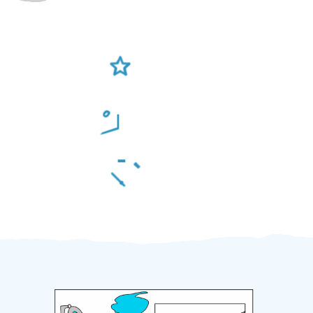
Ověření šikulové
Odměna po práci
Za 2 minuty