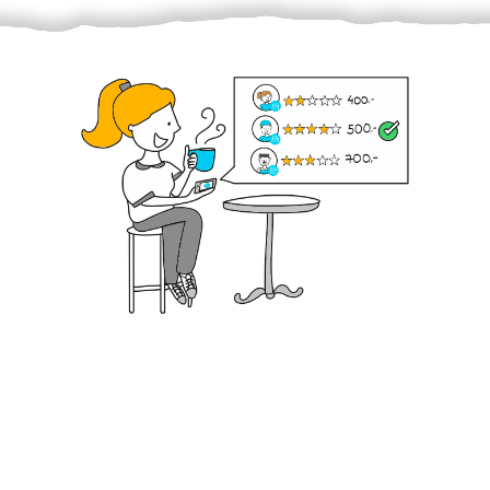
Krok III. - Hodnocení
Vybraný šikula vaše zadání po domluvě a v souladu s
jeho nabídkou vyřeší. Po splnění úkolu mu náleží
dohodnutá odměna. Zda proběhlo vše jak mělo, se