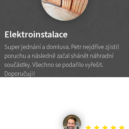
Elektroinstalace
Super jednání a domluva. Petr nejdříve zjistil
poruchu a následně začal shánět náhradní
součástky. Všechno se podařilo vyřešit.
Doporučuji!
2 500 Kč
Dohodnutá cena
Petr K.