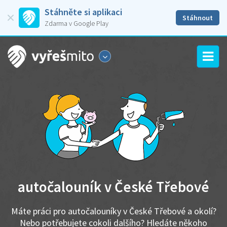
Stáhněte si aplikaci
Stáhnout
Zdarma v Google Play
autočalouník v České Třebové
Máte práci pro autočalouníky v České Třebové a okolí?
Nebo potřebujete cokoli dalšího? Hledáte někoho