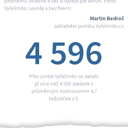
problému zvládne a rád si vydělá par korun. Proto
Vyřešmito. Levněji a bez firem!
Martin Bedroš
zakladatel portálu Vyřešmito.cz
4 596
Přes portál Vyřešmito se zadalo
již více než 4 500 zakázek s
průměrným hodnocením 4,7
hvězdiček z 5.