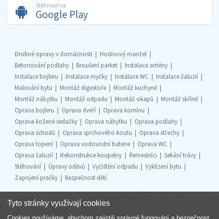
Stáhnout na
Google Play
Drobné opravy v domácnosti
Hodinový manžel
Betonování podlahy
Broušení parket
Instalace antény
Instalace bojleru
Instalace myčky
Instalace WC
Instalace žaluzií
Malování bytu
Montáž digestoře
Montáž kuchyně
Montáž nábytku
Montáž odpadu
Montáž okapů
Montáž skříně
Oprava bojleru
Oprava dveří
Oprava komínu
Oprava kožené sedačky
Oprava nábytku
Oprava podlahy
Oprava schodů
Oprava sprchového koutu
Oprava střechy
Oprava topení
Oprava vodovodní baterie
Oprava WC
Oprava žaluzií
Rekonstrukce koupelny
Řemeslníci
Sekání trávy
Stěhování
Úpravy oděvů
Vyčištění odpadu
Vyklízení bytu
Zapojení pračky
Bezpečnost dětí
Tyto stránky využívají cookies
Cookies používáme, abychom zajistili správné fungování a bezpečnost