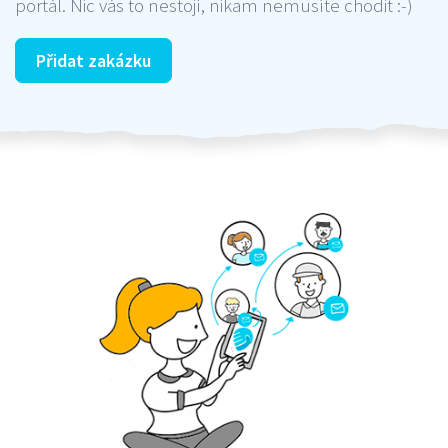
portál. Nic vás to nestojí, nikam nemusíte chodit :-)
Přidat zakázku