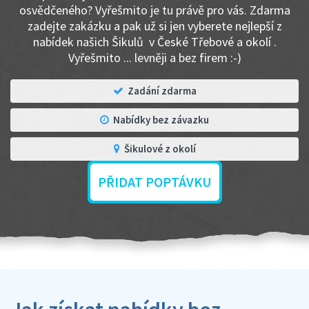
osvědčeného? Vyřešmito je tu právě pro vás. Zdarma
zadejte zakázku a pak už si jen vyberete nejlepší z
nabídek našich Šikulů v České Třebové a okolí .
Vyřešmito ... levněji a bez firem :-)
Zadání zdarma
Nabídky bez závazku
Šikulové z okolí
PŘIDAT POPTÁVKU