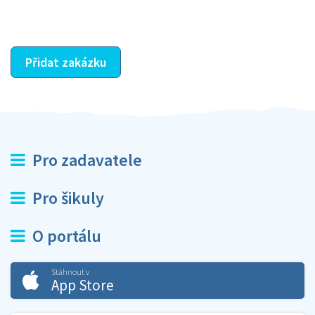
ostatní dozví z vašeho vzájemného hodnocení. A
máte vyřešeno :-)
Přidat zakázku
Pro zadavatele
Pro šikuly
O portálu
Stáhnout v
App Store