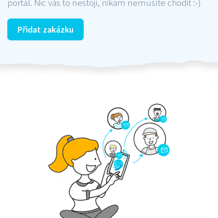
portál. Nic vás to nestojí, nikam nemusíte chodit :-)
Přidat zakázku