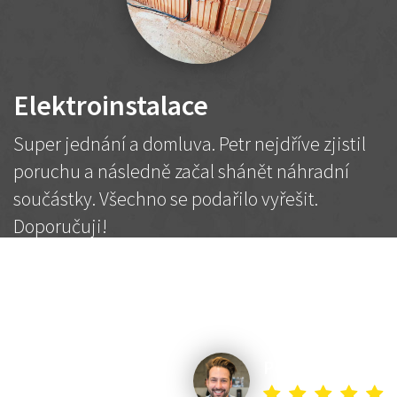
Elektroinstalace
Super jednání a domluva. Petr nejdříve zjistil
poruchu a následně začal shánět náhradní
součástky. Všechno se podařilo vyřešit.
Doporučuji!
2 500 Kč
Dohodnutá cena
Petr K.