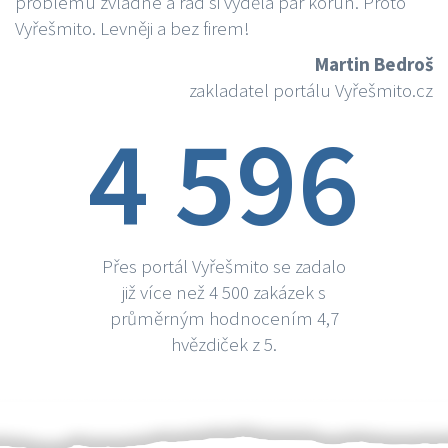
problému zvládne a rád si vydělá par korun. Proto
Vyřešmito. Levněji a bez firem!
Martin Bedroš
zakladatel portálu Vyřešmito.cz
4 596
Přes portál Vyřešmito se zadalo
již více než 4 500 zakázek s
průměrným hodnocením 4,7
hvězdiček z 5.