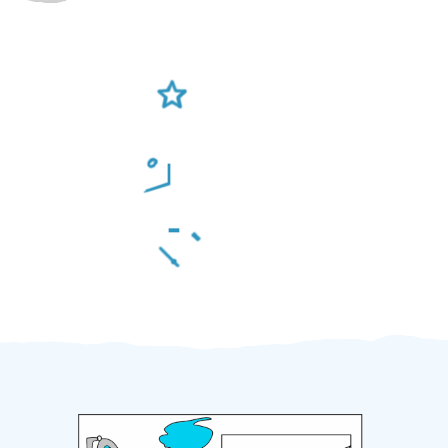
Ověření šikulové
Odměna po práci
Za 2 minuty