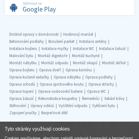
Stáhnout na
Google Play
Drobné opravy v domácnosti
Hodinový manžel
Betonování podlahy
Broušení parket
Instalace antény
Instalace bojleru
Instalace myčky
Instalace WC
Instalace žaluzií
Malování bytu
Montáž digestoře
Montáž kuchyně
Montáž nábytku
Montáž odpadu
Montáž okapů
Montáž skříně
Oprava bojleru
Oprava dveří
Oprava komínu
Oprava kožené sedačky
Oprava nábytku
Oprava podlahy
Oprava schodů
Oprava sprchového koutu
Oprava střechy
Oprava topení
Oprava vodovodní baterie
Oprava WC
Oprava žaluzií
Rekonstrukce koupelny
Řemeslníci
Sekání trávy
Stěhování
Úpravy oděvů
Vyčištění odpadu
Vyklízení bytu
Zapojení pračky
Bezpečnost dětí
Tyto stránky využívají cookies
Cookies používáme, abychom zajistili správné fungování a bezpečnost