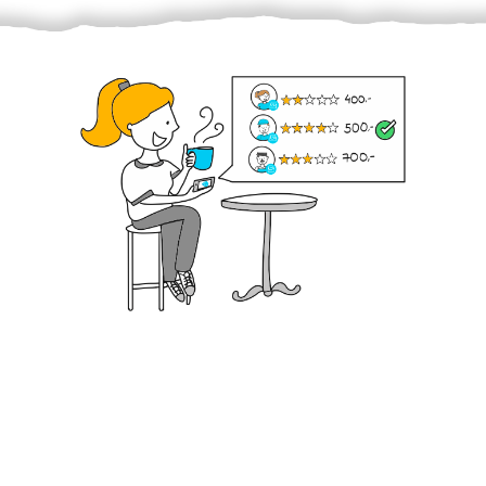
Krok III. - Hodnocení
Vybraný šikula vaše zadání po domluvě a v souladu s
jeho nabídkou vyřeší. Po splnění úkolu mu náleží
dohodnutá odměna. Zda proběhlo vše jak mělo, se