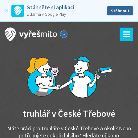
Stáhněte si aplikaci
Stáhnout
Zdarma v Google Play
truhlář v České Třebové
Máte práci pro truhláře v České Třebové a okolí? Nebo
potřebujete cokoli dalšího? Hledáte někoho