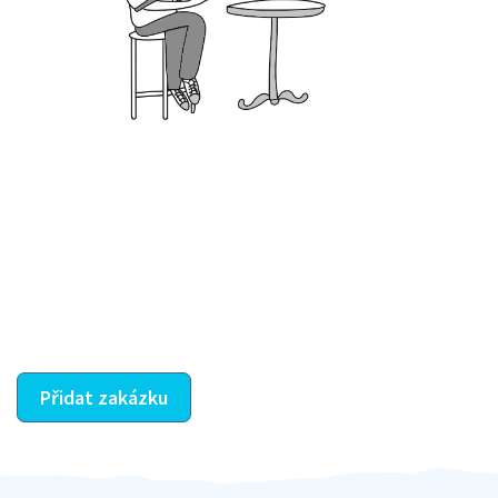
Krok III. - Hodnocení
Vybraný šikula vaše zadání po domluvě a v souladu s
jeho nabídkou vyřeší. Po splnění úkolu mu náleží
dohodnutá odměna. Zda proběhlo vše jak mělo, se
ostatní dozví z vašeho vzájemného hodnocení. A
máte vyřešeno :-)
Přidat zakázku