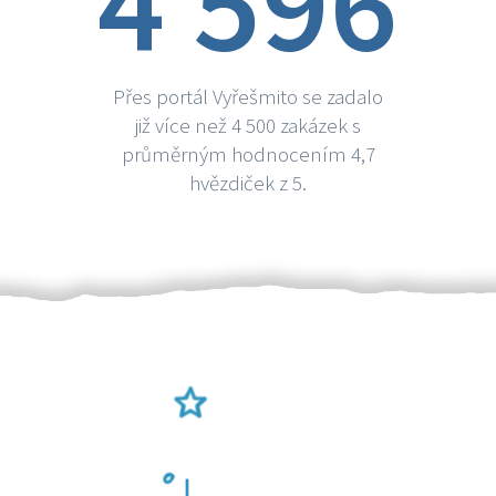
4 596
Přes portál Vyřešmito se zadalo
již více než 4 500 zakázek s
průměrným hodnocením 4,7
hvězdiček z 5.
Ověření šikulové
Odměna po práci