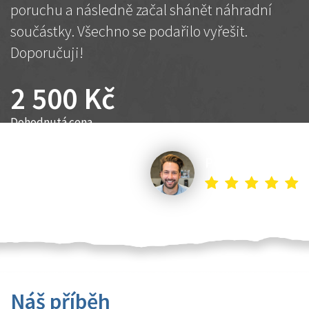
poruchu a následně začal shánět náhradní
součástky. Všechno se podařilo vyřešit.
Doporučuji!
2 500 Kč
Dohodnutá cena
Petr K.
Náš příběh