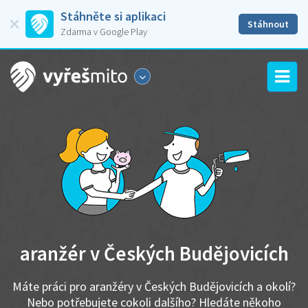
Stáhněte si aplikaci
Stáhnout
Zdarma v Google Play
aranžér v Českých Budějovicích
Máte práci pro aranžéry v Českých Budějovicích a okolí?
Nebo potřebujete cokoli dalšího? Hledáte někoho