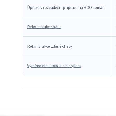
Úprava v rozvaděči - příprava na HDO spínač
Rekonstrukce bytu
Rekontrukce zděné chaty
Výměna elektrokotle a bojleru