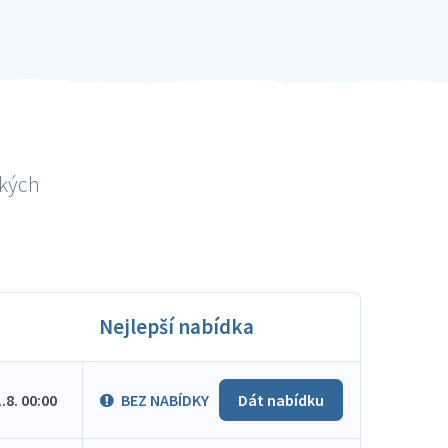
ských
Nejlepší nabídka
1.8. 00:00
BEZ NABÍDKY
Dát nabídku