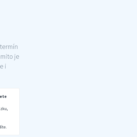
 termín
šmito je
e i
rete
zku,
íte.