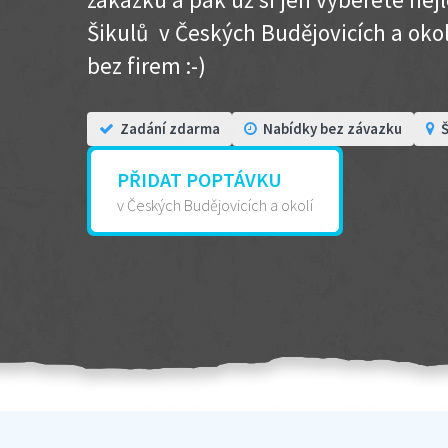
Šikulů v Českých Budějovicích a okolí 
bez firem :-)
Zadání zdarma
Nabídky bez závazku
Š
PŘIDAT POPTÁVKU
v Českých Budějovicích a okolí