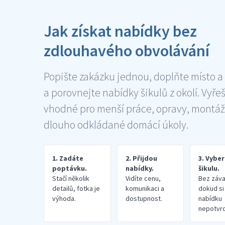
Jak získat nabídky bez
zdlouhavého obvolávání
Popište zakázku jednou, doplňte místo a
a porovnejte nabídky šikulů z okolí. Vyře
vhodné pro menší práce, opravy, montáž
dlouho odkládané domácí úkoly.
1. Zadáte
2. Přijdou
3. Vybe
poptávku.
nabídky.
šikulu.
Stačí několik
Vidíte cenu,
Bez záva
detailů, fotka je
komunikaci a
dokud si
výhoda.
dostupnost.
nabídku
nepotvrd