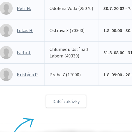
Petr N.
Odolena Voda (25070)
30.7. 20:02 - 7
Lukas H.
Ostrava 3 (70300)
1.8. 00:00 - 30
Chlumec u Ústí nad
Iveta J.
31.8. 08:00 - 3
Labem (40339)
Kristýna P.
Praha 7 (17000)
1.8. 09:00 - 28
Další zakázky