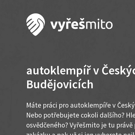
autoklempíř v Český
Budějovicích
Máte práci pro autoklempíře v Český
Nebo potřebujete cokoli dalšího? H
osvědčeného? Vyřešmito je tu právě 
zakázku a pak už si jen vyberete nej