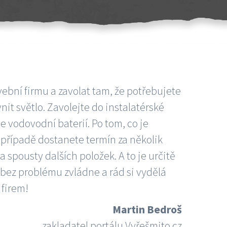
vební firmu a zavolat tam, že potřebujete
nit světlo. Zavolejte do instalatérské
e vodovodní baterií. Po tom, co je
ím případě dostanete termín za několik
 spousty dalších položek. A to je určitě
 bez problému zvládne a rád si vydělá
 firem!
Martin Bedroš
zakladatel portálu Vyřešmito.cz