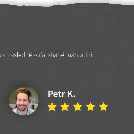
hu a následně začal shánět náhradní
Petr K.