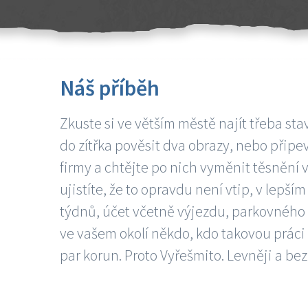
Náš příběh
Zkuste si ve větším městě najít třeba sta
do zítřka pověsit dva obrazy, nebo připev
firmy a chtějte po nich vyměnit těsnění v
ujistíte, že to opravdu není vtip, v lepš
týdnů, účet včetně výjezdu, parkovného a
ve vašem okolí někdo, kdo takovou práci
par korun. Proto Vyřešmito. Levněji a bez