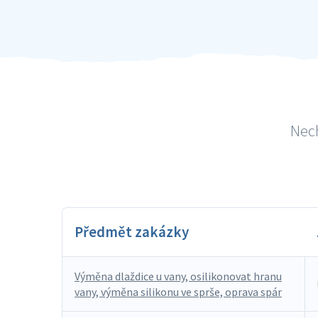
Nech
Předmět zakázky
Výměna dlaždice u vany, osilikonovat hranu
vany, výměna silikonu ve sprše, oprava spár