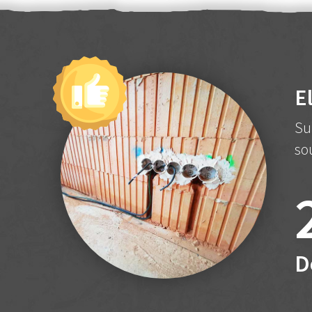
E
Su
so
D