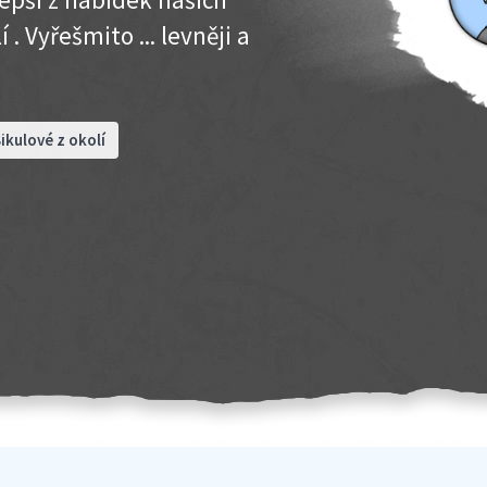
. Vyřešmito ... levněji a
ikulové z okolí