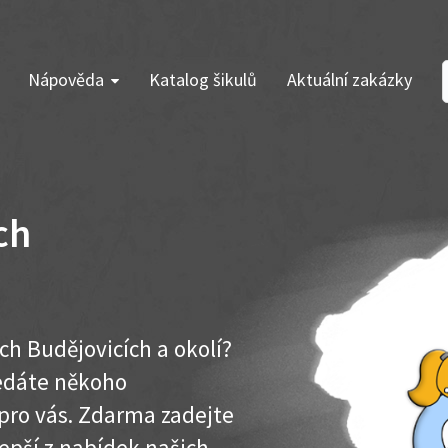
Nápověda
Katalog šikulů
Aktuální zakázky
ch
ch Budějovicích a okolí?
ledáte někoho
pro vás. Zdarma zadejte
lepší z nabídek našich