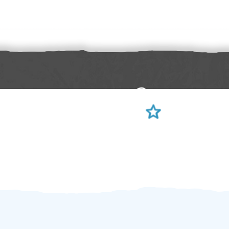
Sami hodnotíte schopnosti šikulů
Ověření šikulové