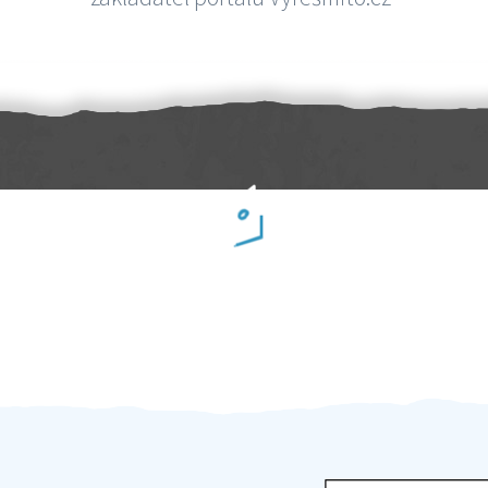
Práci hradíte po výkonu na místě
Odměna po práci