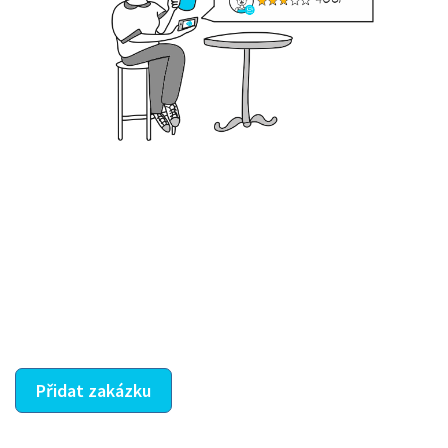
Krok III. - Hodnocení
Vybraný šikula vaše zadání po domluvě a v souladu s
jeho nabídkou vyřeší. Po splnění úkolu mu náleží
dohodnutá odměna. Zda proběhlo vše jak mělo, se
ostatní dozví z vašeho vzájemného hodnocení. A
máte vyřešeno :-)
Přidat zakázku