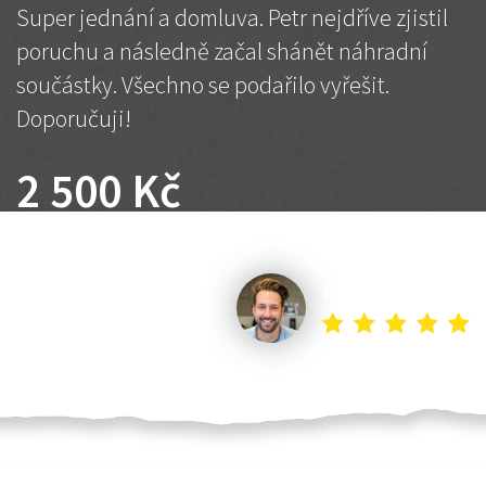
Super jednání a domluva. Petr nejdříve zjistil
poruchu a následně začal shánět náhradní
součástky. Všechno se podařilo vyřešit.
Doporučuji!
2 500 Kč
Dohodnutá cena
Petr K.