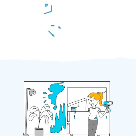
Odměna po práci
Za 2 minuty