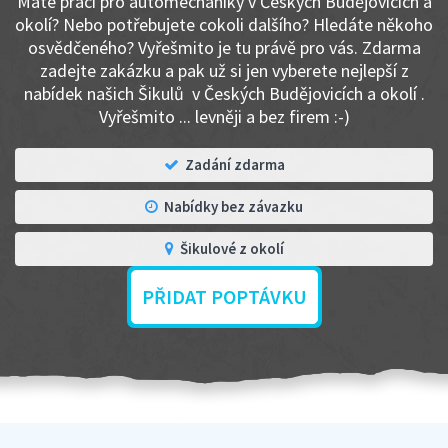
Máte práci pro automechaniky v Českých Budějovicích a
okolí? Nebo potřebujete cokoli dalšího? Hledáte někoho
osvědčeného? Vyřešmito je tu právě pro vás. Zdarma
zadejte zakázku a pak už si jen vyberete nejlepší z
nabídek našich Šikulů v Českých Budějovicích a okolí .
Vyřešmito ... levněji a bez firem :-)
Zadání zdarma
Nabídky bez závazku
Šikulové z okolí
PŘIDAT POPTÁVKU