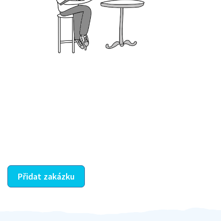
Krok III. - Hodnocení
Vybraný šikula vaše zadání po domluvě a v souladu s
jeho nabídkou vyřeší. Po splnění úkolu mu náleží
dohodnutá odměna. Zda proběhlo vše jak mělo, se
ostatní dozví z vašeho vzájemného hodnocení. A
máte vyřešeno :-)
Přidat zakázku