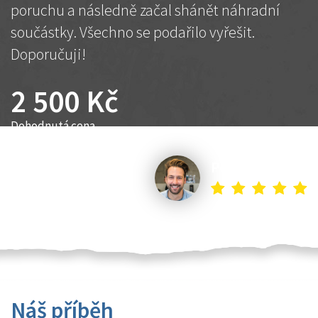
poruchu a následně začal shánět náhradní
součástky. Všechno se podařilo vyřešit.
Doporučuji!
2 500 Kč
Dohodnutá cena
Petr K.
Náš příběh