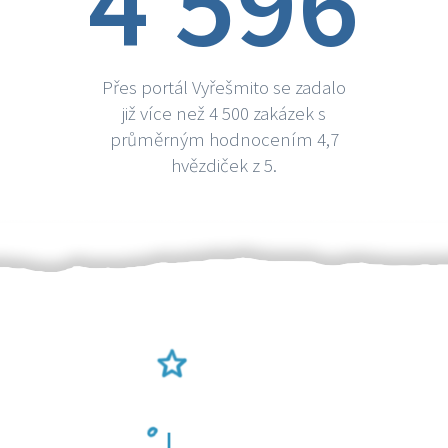
4 596
Přes portál Vyřešmito se zadalo
již více než 4 500 zakázek s
průměrným hodnocením 4,7
hvězdiček z 5.
Ověření šikulové
Odměna po práci