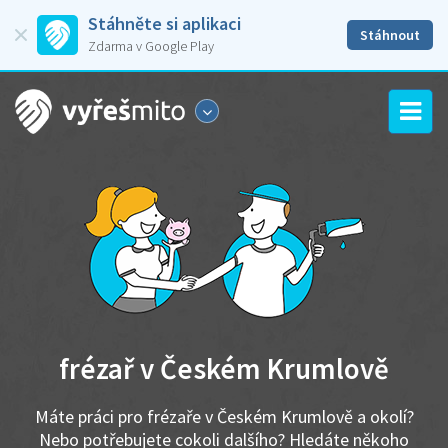
Stáhněte si aplikaci
Stáhnout
Zdarma v Google Play
frézař v Českém Krumlově
Máte práci pro frézaře v Českém Krumlově a okolí?
Nebo potřebujete cokoli dalšího? Hledáte někoho