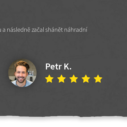
hu a následně začal shánět náhradní
Petr K.