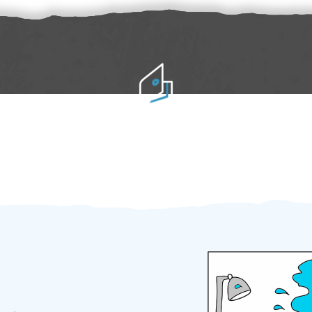
Práci hradíte po výkonu na místě
Odměna po práci