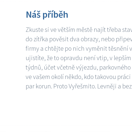
Náš příběh
Zkuste si ve větším městě najít třeba sta
do zítřka pověsit dva obrazy, nebo připev
firmy a chtějte po nich vyměnit těsnění v
ujistíte, že to opravdu není vtip, v lepš
týdnů, účet včetně výjezdu, parkovného a
ve vašem okolí někdo, kdo takovou práci
par korun. Proto Vyřešmito. Levněji a bez