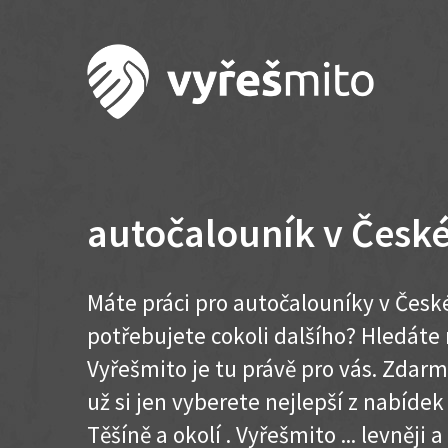
autočalouník v Česk
Máte práci pro autočalouníky v Česk
potřebujete cokoli dalšího? Hledát
Vyřešmito je tu právě pro vás. Zdar
už si jen vyberete nejlepší z nabíde
Těšíně a okolí . Vyřešmito ... levněji a