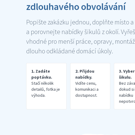
zdlouhavého obvolávání
Popište zakázku jednou, doplňte místo a
a porovnejte nabídky šikulů z okolí. Vyře
vhodné pro menší práce, opravy, montáž
dlouho odkládané domácí úkoly.
1. Zadáte
2. Přijdou
3. Vybe
poptávku.
nabídky.
šikulu.
Stačí několik
Vidíte cenu,
Bez záva
detailů, fotka je
komunikaci a
dokud si
výhoda.
dostupnost.
nabídku
nepotvrd