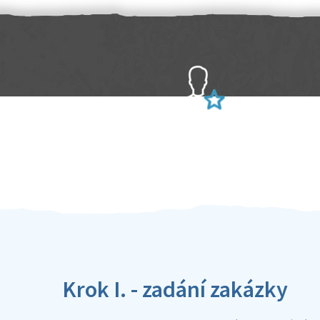
Sami hodnotíte schopnosti šikulů
Ověření šikulové
Krok I. - zadání zakázky