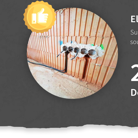
E
Su
so
D