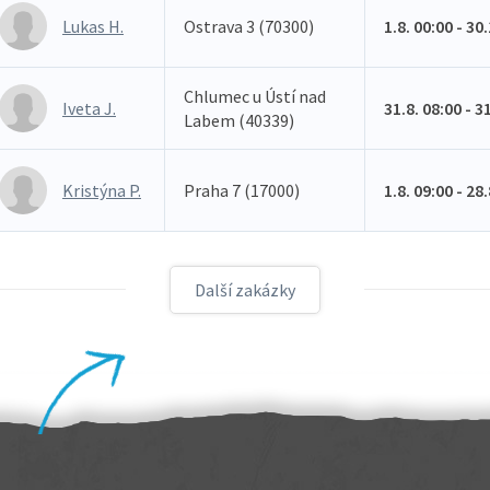
Lukas H.
Ostrava 3 (70300)
1.8. 00:00 - 30
Chlumec u Ústí nad
Iveta J.
31.8. 08:00 - 3
Labem (40339)
Kristýna P.
Praha 7 (17000)
1.8. 09:00 - 28
Další zakázky