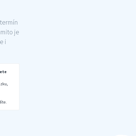
 termín
šmito je
e i
rete
zku,
íte.