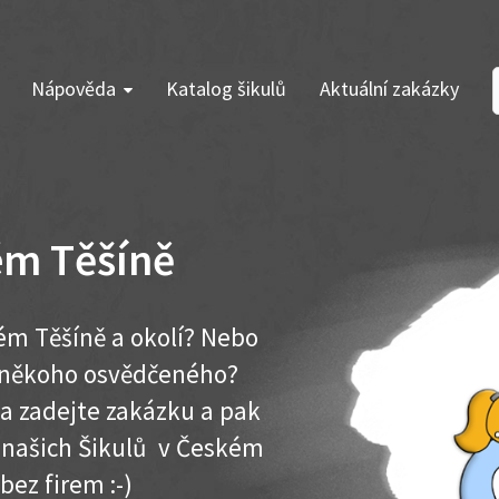
Nápověda
Katalog šikulů
Aktuální zakázky
ém Těšíně
ém Těšíně a okolí? Nebo
e někoho osvědčeného?
ma zadejte zakázku a pak
k našich Šikulů v Českém
 bez firem :-)