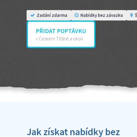
Zadání zdarma
Nabídky bez závazku
Š
PŘIDAT POPTÁVKU
v Českém Těšíně a okolí
Jak získat nabídky bez