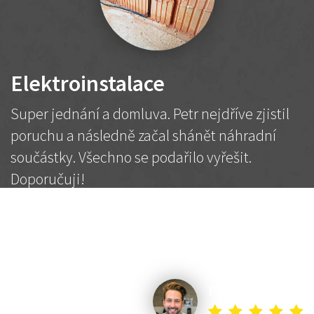
Elektroinstalace
Super jednání a domluva. Petr nejdříve zjistil
poruchu a následně začal shánět náhradní
součástky. Všechno se podařilo vyřešit.
Doporučuji!
2 500 Kč
Dohodnutá cena
Petr K.