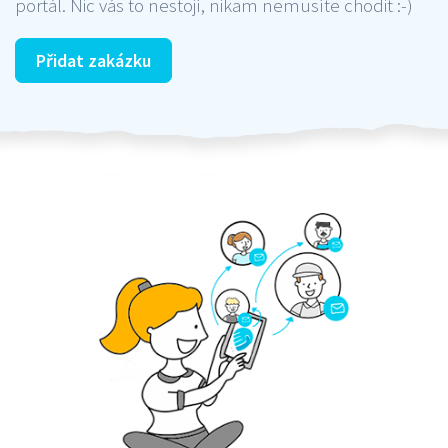
portál. Nic vás to nestojí, nikam nemusíte chodit :-)
Přidat zakázku