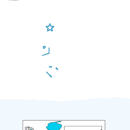
Ověření šikulové
Odměna po práci
Za 2 minuty