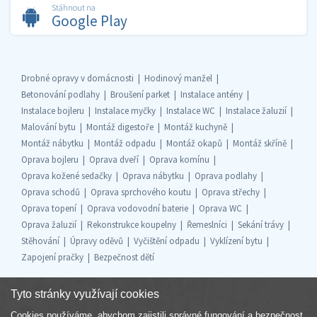
Stáhnout na
Google Play
Drobné opravy v domácnosti
Hodinový manžel
Betonování podlahy
Broušení parket
Instalace antény
Instalace bojleru
Instalace myčky
Instalace WC
Instalace žaluzií
Malování bytu
Montáž digestoře
Montáž kuchyně
Montáž nábytku
Montáž odpadu
Montáž okapů
Montáž skříně
Oprava bojleru
Oprava dveří
Oprava komínu
Oprava kožené sedačky
Oprava nábytku
Oprava podlahy
Oprava schodů
Oprava sprchového koutu
Oprava střechy
Oprava topení
Oprava vodovodní baterie
Oprava WC
Oprava žaluzií
Rekonstrukce koupelny
Řemeslníci
Sekání trávy
Stěhování
Úpravy oděvů
Vyčištění odpadu
Vyklízení bytu
Zapojení pračky
Bezpečnost dětí
Tyto stránky využívají cookies
Cookies používáme, abychom zajistili správné fungování a bezpečnost