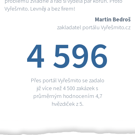
problému zvládne a rád si vydělá par korun. Proto
Vyřešmito. Levněji a bez firem!
Martin Bedroš
zakladatel portálu Vyřešmito.cz
4 596
Přes portál Vyřešmito se zadalo
již více než 4 500 zakázek s
průměrným hodnocením 4,7
hvězdiček z 5.