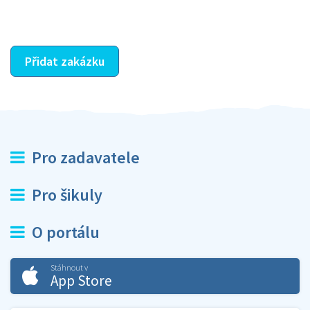
ostatní dozví z vašeho vzájemného hodnocení. A
máte vyřešeno :-)
Přidat zakázku
Pro zadavatele
Pro šikuly
O portálu
Stáhnout v
App Store