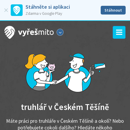
Stáhněte si aplikaci
Stáhnout
Zdarma v Google Play
truhlář v Českém Těšíně
Máte práci pro truhláře v Českém Těšíně a okolí? Nebo
potřebujete cokoli dalšího? Hledáte někoho