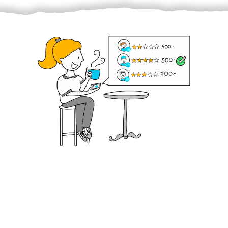
Krok III. - Hodnocení
Vybraný šikula vaše zadání po domluvě a v souladu s
jeho nabídkou vyřeší. Po splnění úkolu mu náleží
dohodnutá odměna. Zda proběhlo vše jak mělo, se