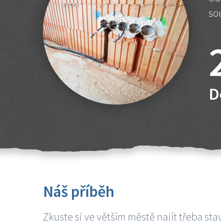
so
D
Náš příběh
Zkuste si ve větším městě najít třeba sta