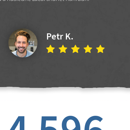
Petr K.
4 596