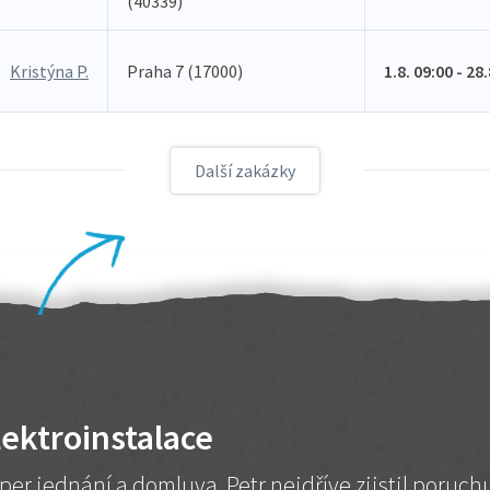
(40339)
Kristýna P.
Praha 7 (17000)
1.8. 09:00 - 28
Další zakázky
lektroinstalace
per jednání a domluva. Petr nejdříve zjistil poruc