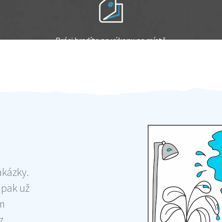
Práci hradíte po výkonu na místě
Odměna po práci
akázky.
 pak už
ám
 ,