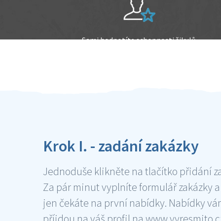
Sami hodnotíte schopnosti šikulů
Ověření šikulové
Krok I. - zadání zakázky
Jednoduše klikněte na tlačítko přidání z
Za pár minut vyplníte formulář zakázky a
jen čekáte na první nabídky. Nabídky v
příjdou na váš profil na www.vyresmito.cz