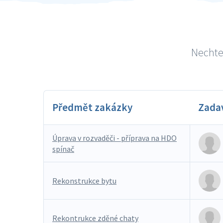
Nechte 
Předmět zakázky
Zada
Úprava v rozvaděči - příprava na HDO
spínač
Rekonstrukce bytu
Rekontrukce zděné chaty