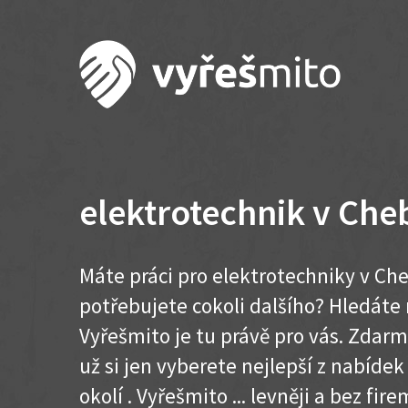
elektrotechnik v Che
Máte práci pro elektrotechniky v Ch
potřebujete cokoli dalšího? Hledát
Vyřešmito je tu právě pro vás. Zdar
už si jen vyberete nejlepší z nabíde
okolí . Vyřešmito ... levněji a bez firem