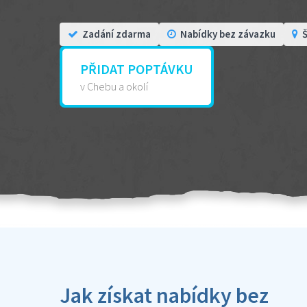
Zadání zdarma
Nabídky bez závazku
Š
PŘIDAT POPTÁVKU
v Chebu a okolí
Jak získat nabídky bez