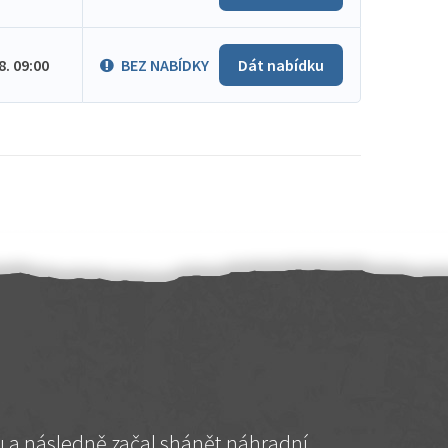
.8. 09:00
BEZ NABÍDKY
Dát nabídku
hu a následně začal shánět náhradní