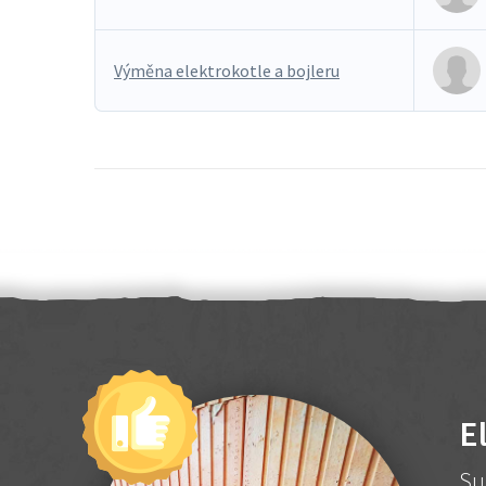
Výměna elektrokotle a bojleru
E
Su