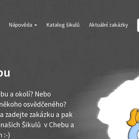
Nápověda
Katalog šikulů
Aktuální zakázky
bu
ebu a okolí? Nebo
e někoho osvědčeného?
ma zadejte zakázku a pak
k našich Šikulů v Chebu a
 :-)