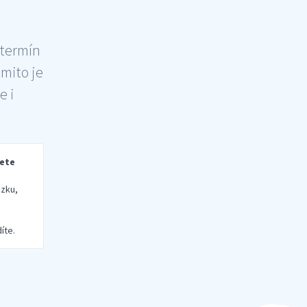
 termín
šmito je
e i
rete
zku,
íte.