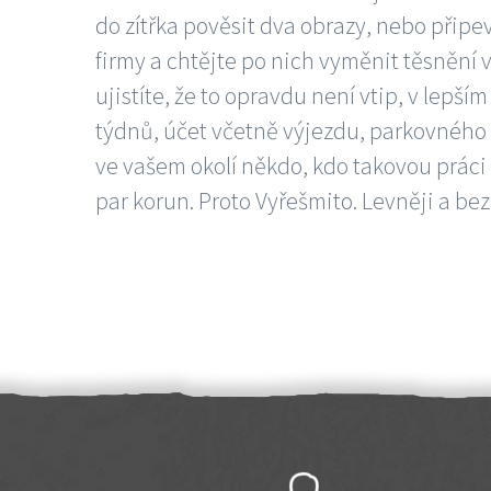
do zítřka pověsit dva obrazy, nebo připev
firmy a chtějte po nich vyměnit těsnění v
ujistíte, že to opravdu není vtip, v lepš
týdnů, účet včetně výjezdu, parkovného a
ve vašem okolí někdo, kdo takovou práci
par korun. Proto Vyřešmito. Levněji a bez