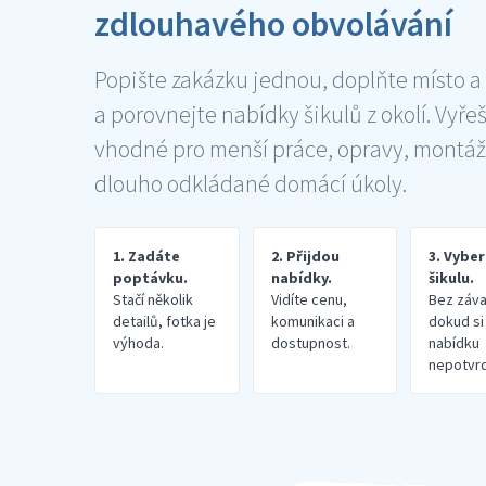
zdlouhavého obvolávání
Popište zakázku jednou, doplňte místo a
a porovnejte nabídky šikulů z okolí. Vyře
vhodné pro menší práce, opravy, montáž
dlouho odkládané domácí úkoly.
1. Zadáte
2. Přijdou
3. Vybe
poptávku.
nabídky.
šikulu.
Stačí několik
Vidíte cenu,
Bez záva
detailů, fotka je
komunikaci a
dokud si
výhoda.
dostupnost.
nabídku
nepotvrd