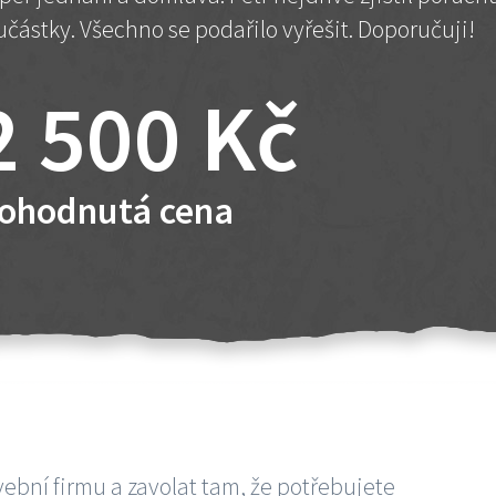
učástky. Všechno se podařilo vyřešit. Doporučuji!
2 500 Kč
ohodnutá cena
vební firmu a zavolat tam, že potřebujete