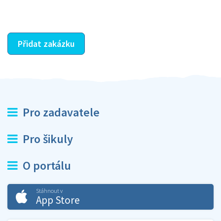
ostatní dozví z vašeho vzájemného hodnocení. A
máte vyřešeno :-)
Přidat zakázku
Pro zadavatele
Pro šikuly
O portálu
Stáhnout v
App Store