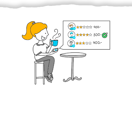
Krok III. - Hodnocení
Vybraný šikula vaše zadání po domluvě a v souladu s
jeho nabídkou vyřeší. Po splnění úkolu mu náleží
dohodnutá odměna. Zda proběhlo vše jak mělo, se