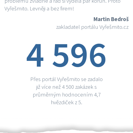
problému zvládne a rád si vydělá par korun. Proto
Vyřešmito. Levněji a bez firem!
Martin Bedroš
zakladatel portálu Vyřešmito.cz
4 596
Přes portál Vyřešmito se zadalo
již více než 4 500 zakázek s
průměrným hodnocením 4,7
hvězdiček z 5.