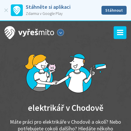
Stáhněte si aplikaci
Stáhnout
Zdarma v Google Play
elektrikář v Chodově
Máte práci pro elektrikáře v Chodově a okolí? Nebo
potřebujete cokoli dalšího? Hledáte někoho