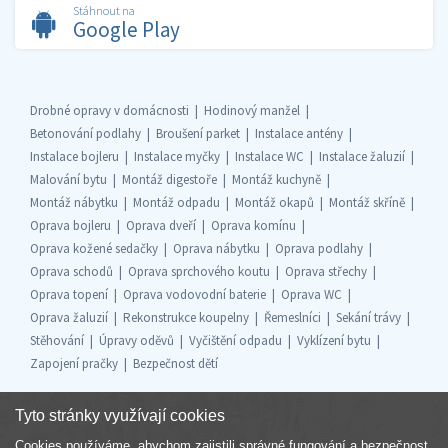
Stáhnout na
Google Play
Drobné opravy v domácnosti
Hodinový manžel
Betonování podlahy
Broušení parket
Instalace antény
Instalace bojleru
Instalace myčky
Instalace WC
Instalace žaluzií
Malování bytu
Montáž digestoře
Montáž kuchyně
Montáž nábytku
Montáž odpadu
Montáž okapů
Montáž skříně
Oprava bojleru
Oprava dveří
Oprava komínu
Oprava kožené sedačky
Oprava nábytku
Oprava podlahy
Oprava schodů
Oprava sprchového koutu
Oprava střechy
Oprava topení
Oprava vodovodní baterie
Oprava WC
Oprava žaluzií
Rekonstrukce koupelny
Řemeslníci
Sekání trávy
Stěhování
Úpravy oděvů
Vyčištění odpadu
Vyklízení bytu
Zapojení pračky
Bezpečnost dětí
Tyto stránky využívají cookies
Cookies používáme, abychom zajistili správné fungování a bezpečnost