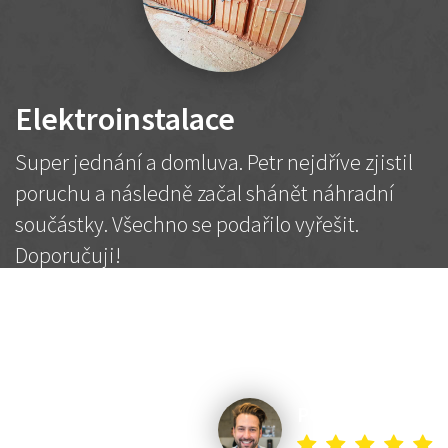
Elektroinstalace
Super jednání a domluva. Petr nejdříve zjistil
poruchu a následně začal shánět náhradní
součástky. Všechno se podařilo vyřešit.
Doporučuji!
2 500 Kč
Dohodnutá cena
Petr K.