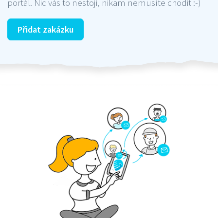
portál. Nic vás to nestojí, nikam nemusíte chodit :-)
Přidat zakázku