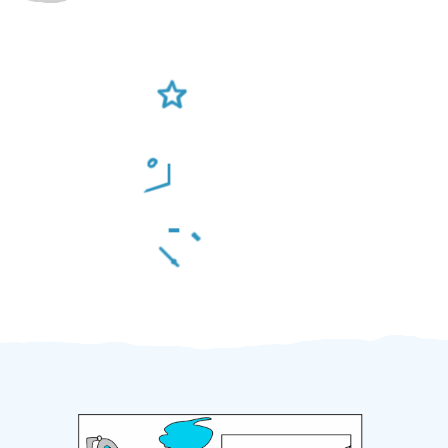
Ověření šikulové
Odměna po práci
Za 2 minuty