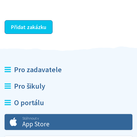
ostatní dozví z vašeho vzájemného hodnocení. A
máte vyřešeno :-)
Přidat zakázku
Pro zadavatele
Pro šikuly
O portálu
Stáhnout v
App Store