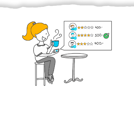
Krok III. - Hodnocení
Vybraný šikula vaše zadání po domluvě a v souladu s
jeho nabídkou vyřeší. Po splnění úkolu mu náleží
dohodnutá odměna. Zda proběhlo vše jak mělo, se