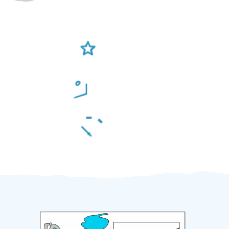
Ověření šikulové
Odměna po práci
Za 2 minuty