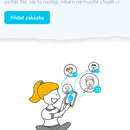
portál. Nic vás to nestojí, nikam nemusíte chodit :-)
Přidat zakázku