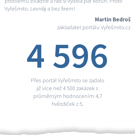
problému zvládne a rád si vydělá par korun. Proto
Vyřešmito. Levněji a bez firem!
Martin Bedroš
zakladatel portálu Vyřešmito.cz
4 596
Přes portál Vyřešmito se zadalo
již více než 4 500 zakázek s
průměrným hodnocením 4,7
hvězdiček z 5.