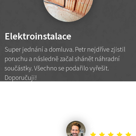
Elektroinstalace
Super jednání a domluva. Petr nejdříve zjistil
poruchu a následně začal shánět náhradní
součástky. Všechno se podařilo vyřešit.
Doporučuji!
2 500 Kč
Dohodnutá cena
Petr K.