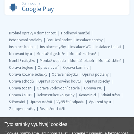
Stáhnout na
Google Play
Drobné opravy v domácnosti
Hodinový manžel
Betonování podlahy
Broušení parket
Instalace antény
Instalace bojleru
Instalace myčky
Instalace WC
Instalace žaluzií
Malování bytu
Montáž digestoře
Montáž kuchyně
Montáž nábytku
Montáž odpadu
Montáž okapů
Montáž skříně
Oprava bojleru
Oprava dveří
Oprava komínu
Oprava kožené sedačky
Oprava nábytku
Oprava podlahy
Oprava schodů
Oprava sprchového koutu
Oprava střechy
Oprava topení
Oprava vodovodní baterie
Oprava WC
Oprava žaluzií
Rekonstrukce koupelny
Řemeslníci
Sekání trávy
Stěhování
Úpravy oděvů
Vyčištění odpadu
Vyklízení bytu
Zapojení pračky
Bezpečnost dětí
Tyto stránky využívají cookies
Cookies používáme, abychom zajistili správné fungování a bezpečnost