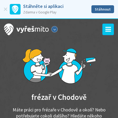
Stáhněte si aplikaci
Stáhnout
Zdarma v Google Play
frézař v Chodově
Máte práci pro frézaře v Chodově a okolí? Nebo
potřebujete cokoli dalšího? Hledáte někoho