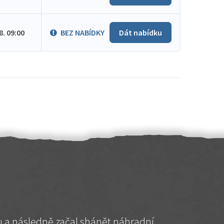
.8. 09:00
BEZ NABÍDKY
Dát nabídku
hu a následně začal shánět náhradní