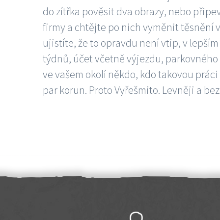
do zítřka pověsit dva obrazy, nebo připev
firmy a chtějte po nich vyměnit těsnění v
ujistíte, že to opravdu není vtip, v lepš
týdnů, účet včetně výjezdu, parkovného a
ve vašem okolí někdo, kdo takovou práci
par korun. Proto Vyřešmito. Levněji a bez