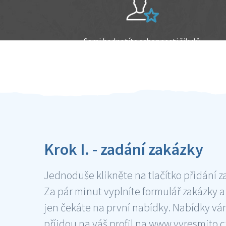
Sami hodnotíte schopnosti šikulů
Ověření šikulové
Krok I. - zadání zakázky
Jednoduše klikněte na tlačítko přidání z
Za pár minut vyplníte formulář zakázky a
jen čekáte na první nabídky. Nabídky v
příjdou na váš profil na www.vyresmito.cz