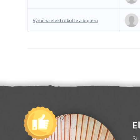
Výměna elektrokotle a bojleru
E
Su