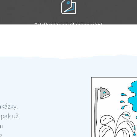
Práci hradíte po výkonu na místě
Odměna po práci
akázky.
 pak už
ám
 ,