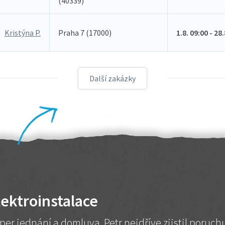
(40339)
Kristýna P.
Praha 7 (17000)
1.8. 09:00 - 28
Další zakázky
lektroinstalace
per jednání a domluva. Petr nejdříve zjistil poruc