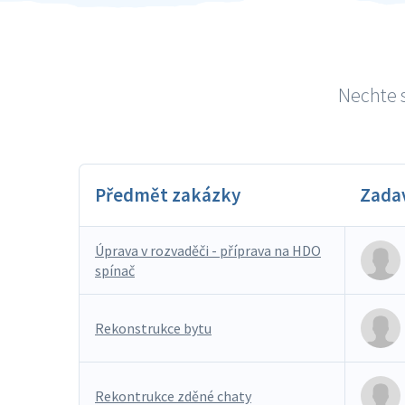
Nechte s
Předmět zakázky
Zada
Úprava v rozvaděči - příprava na HDO
spínač
Rekonstrukce bytu
Rekontrukce zděné chaty