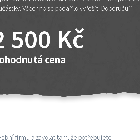
učástky. Všechno se podařilo vyřešit. Doporučuji!
2 500 Kč
ohodnutá cena
vební firmu a zavolat tam, že potřebujete