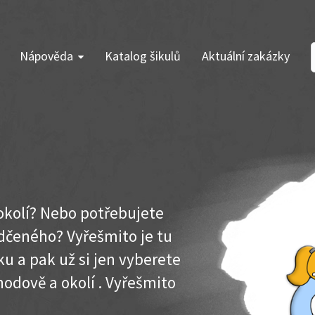
Nápověda
Katalog šikulů
Aktuální zakázky
 okolí? Nebo potřebujete
dčeného? Vyřešmito je tu
u a pak už si jen vyberete
hodově a okolí . Vyřešmito