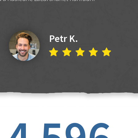
Petr K.
4 596