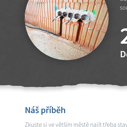
so
D
Náš příběh
Zkuste si ve větším městě najít třeba sta