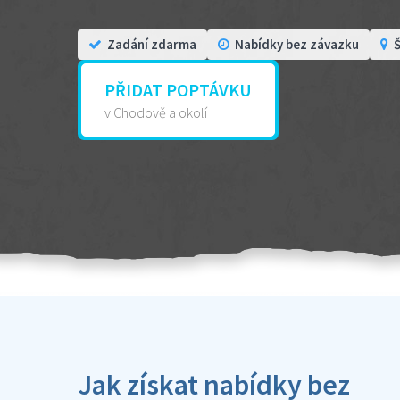
Zadání zdarma
Nabídky bez závazku
Š
PŘIDAT POPTÁVKU
v Chodově a okolí
Jak získat nabídky bez