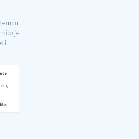
 termín
šmito je
e i
rete
zku,
íte.