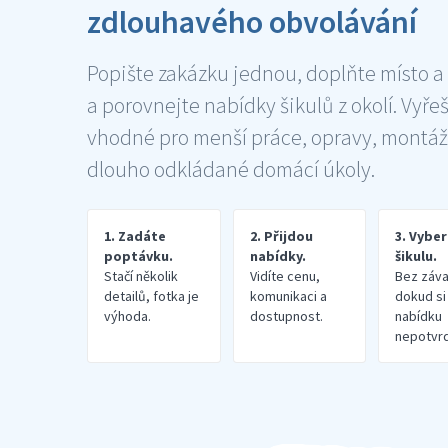
zdlouhavého obvolávání
Popište zakázku jednou, doplňte místo a
a porovnejte nabídky šikulů z okolí. Vyře
vhodné pro menší práce, opravy, montáž
dlouho odkládané domácí úkoly.
1. Zadáte
2. Přijdou
3. Vybe
poptávku.
nabídky.
šikulu.
Stačí několik
Vidíte cenu,
Bez záva
detailů, fotka je
komunikaci a
dokud si
výhoda.
dostupnost.
nabídku
nepotvrd