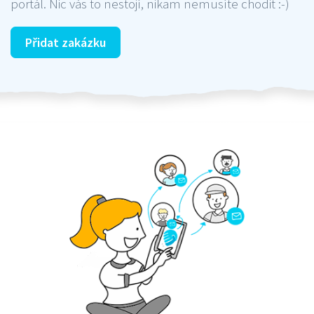
portál. Nic vás to nestojí, nikam nemusíte chodit :-)
Přidat zakázku