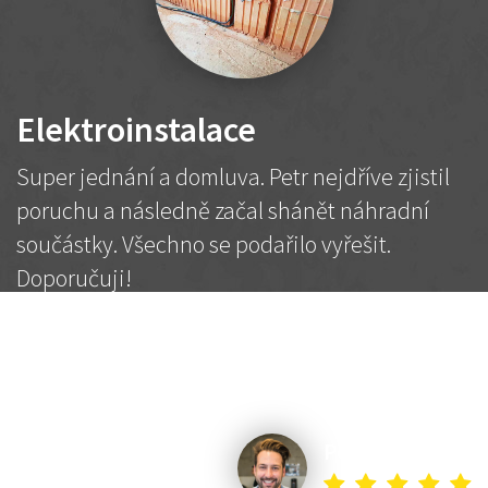
Elektroinstalace
Super jednání a domluva. Petr nejdříve zjistil
poruchu a následně začal shánět náhradní
součástky. Všechno se podařilo vyřešit.
Doporučuji!
2 500 Kč
Dohodnutá cena
Petr K.