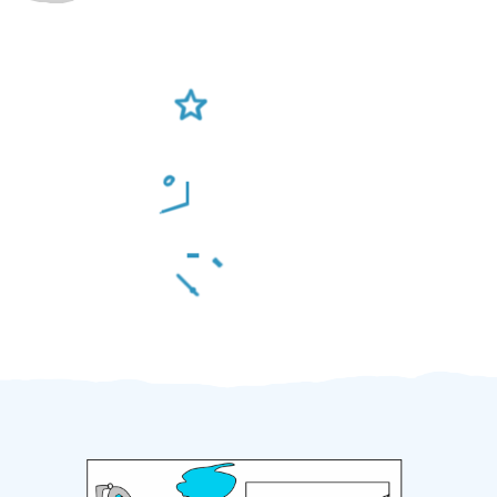
Ověření šikulové
Odměna po práci
Za 2 minuty