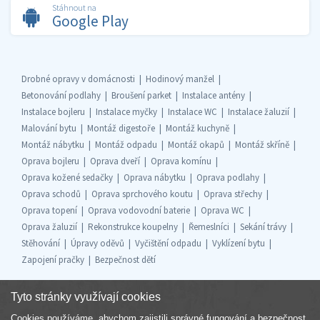
Stáhnout na
Google Play
Drobné opravy v domácnosti
Hodinový manžel
Betonování podlahy
Broušení parket
Instalace antény
Instalace bojleru
Instalace myčky
Instalace WC
Instalace žaluzií
Malování bytu
Montáž digestoře
Montáž kuchyně
Montáž nábytku
Montáž odpadu
Montáž okapů
Montáž skříně
Oprava bojleru
Oprava dveří
Oprava komínu
Oprava kožené sedačky
Oprava nábytku
Oprava podlahy
Oprava schodů
Oprava sprchového koutu
Oprava střechy
Oprava topení
Oprava vodovodní baterie
Oprava WC
Oprava žaluzií
Rekonstrukce koupelny
Řemeslníci
Sekání trávy
Stěhování
Úpravy oděvů
Vyčištění odpadu
Vyklízení bytu
Zapojení pračky
Bezpečnost dětí
Tyto stránky využívají cookies
Cookies používáme, abychom zajistili správné fungování a bezpečnost