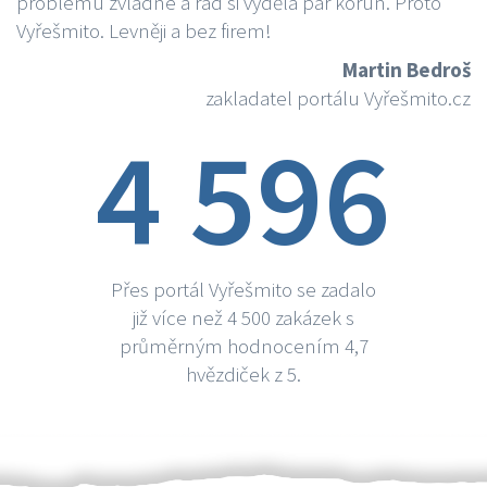
problému zvládne a rád si vydělá par korun. Proto
Vyřešmito. Levněji a bez firem!
Martin Bedroš
zakladatel portálu Vyřešmito.cz
4 596
Přes portál Vyřešmito se zadalo
již více než 4 500 zakázek s
průměrným hodnocením 4,7
hvězdiček z 5.