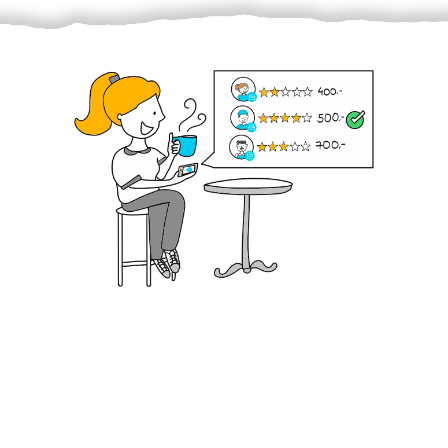
Krok III. - Hodnocení
Vybraný šikula vaše zadání po domluvě a v souladu s
jeho nabídkou vyřeší. Po splnění úkolu mu náleží
dohodnutá odměna. Zda proběhlo vše jak mělo, se