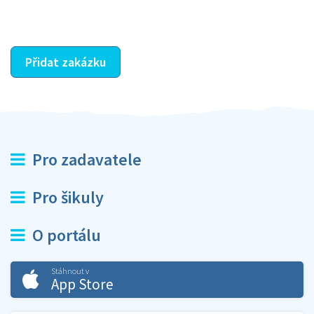
ostatní dozví z vašeho vzájemného hodnocení. A
máte vyřešeno :-)
Přidat zakázku
Pro zadavatele
Pro šikuly
O portálu
Stáhnout v
App Store