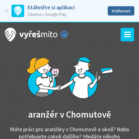
Stáhněte si aplikaci
Stáhnout
Zdarma v Google Play
aranžér v Chomutově
Máte práci pro aranžéry v Chomutově a okolí? Nebo
potřebujete cokoli dalšího? Hledáte někoho