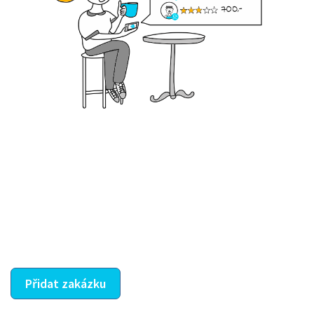
Krok III. - Hodnocení
Vybraný šikula vaše zadání po domluvě a v souladu s
jeho nabídkou vyřeší. Po splnění úkolu mu náleží
dohodnutá odměna. Zda proběhlo vše jak mělo, se
ostatní dozví z vašeho vzájemného hodnocení. A
máte vyřešeno :-)
Přidat zakázku