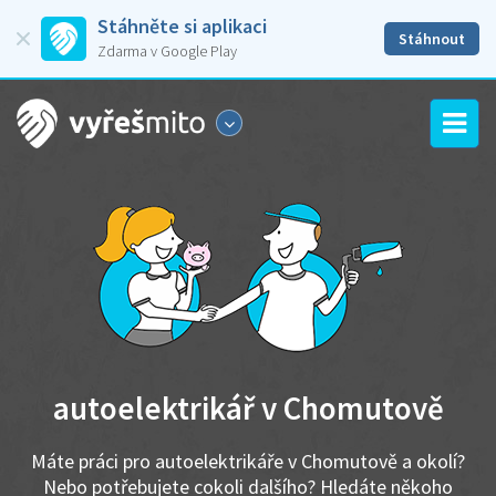
Stáhněte si aplikaci
Stáhnout
Zdarma v Google Play
autoelektrikář v Chomutově
Máte práci pro autoelektrikáře v Chomutově a okolí?
Nebo potřebujete cokoli dalšího? Hledáte někoho