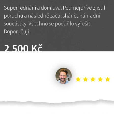
Super jednání a domluva. Petr nejdříve zjistil
poruchu a následně začal shánět náhradní
součástky. Všechno se podařilo vyřešit.
Doporučuji!
2 500 Kč
Dohodnutá cena
Petr K.