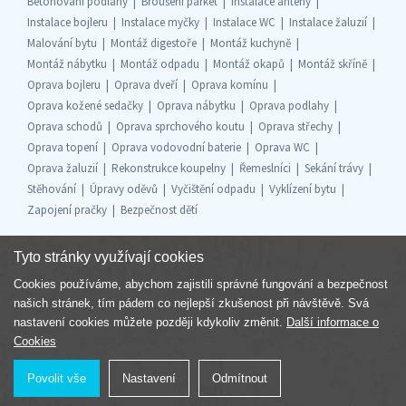
Betonování podlahy
Broušení parket
Instalace antény
Instalace bojleru
Instalace myčky
Instalace WC
Instalace žaluzií
Malování bytu
Montáž digestoře
Montáž kuchyně
Montáž nábytku
Montáž odpadu
Montáž okapů
Montáž skříně
Oprava bojleru
Oprava dveří
Oprava komínu
Oprava kožené sedačky
Oprava nábytku
Oprava podlahy
Oprava schodů
Oprava sprchového koutu
Oprava střechy
Oprava topení
Oprava vodovodní baterie
Oprava WC
Oprava žaluzií
Rekonstrukce koupelny
Řemeslníci
Sekání trávy
Stěhování
Úpravy oděvů
Vyčištění odpadu
Vyklízení bytu
Zapojení pračky
Bezpečnost dětí
Tyto stránky využívají cookies
Cookies používáme, abychom zajistili správné fungování a bezpečnost
Součást skupiny
našich stránek, tím pádem co nejlepší zkušenost při návštěvě. Svá
nastavení cookies můžete později kdykoliv změnit.
Další informace o
Cookies
Povolit vše
Nastavení
Odmítnout