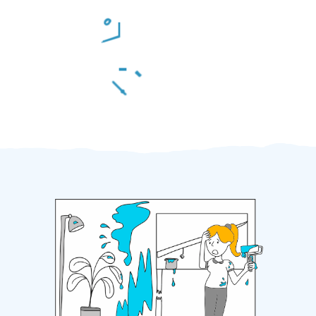
Odměna po práci
Za 2 minuty