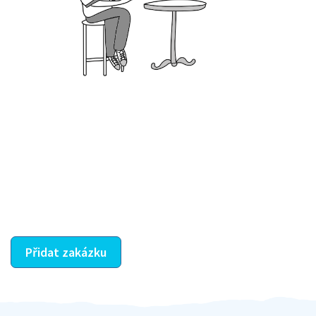
Krok III. - Hodnocení
Vybraný šikula vaše zadání po domluvě a v souladu s
jeho nabídkou vyřeší. Po splnění úkolu mu náleží
dohodnutá odměna. Zda proběhlo vše jak mělo, se
ostatní dozví z vašeho vzájemného hodnocení. A
máte vyřešeno :-)
Přidat zakázku