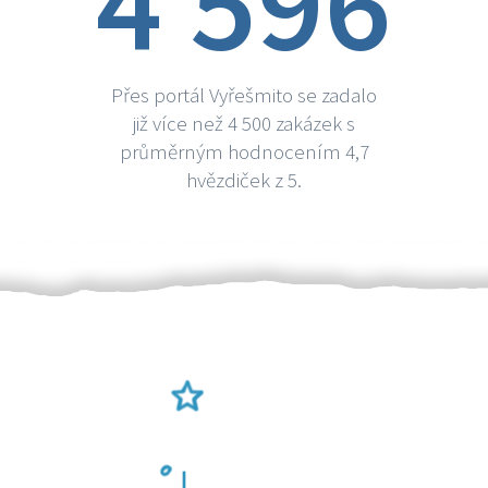
4 596
Přes portál Vyřešmito se zadalo
již více než 4 500 zakázek s
průměrným hodnocením 4,7
hvězdiček z 5.
Ověření šikulové
Odměna po práci