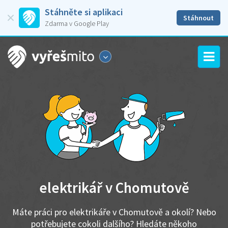
Stáhněte si aplikaci
Stáhnout
Zdarma v Google Play
elektrikář v Chomutově
Máte práci pro elektrikáře v Chomutově a okolí? Nebo
potřebujete cokoli dalšího? Hledáte někoho