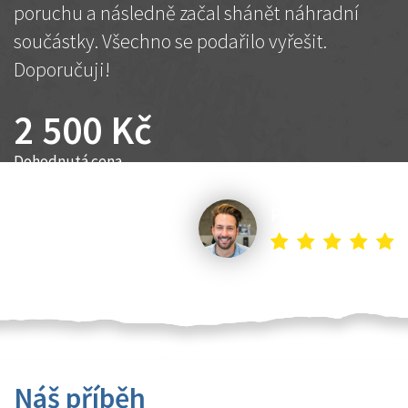
poruchu a následně začal shánět náhradní
součástky. Všechno se podařilo vyřešit.
Doporučuji!
2 500 Kč
Dohodnutá cena
Petr K.
Náš příběh