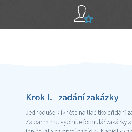
Sami hodnotíte schopnosti šikulů
Ověření šikulové
Krok I. - zadání zakázky
Jednoduše klikněte na tlačítko přidání z
Za pár minut vyplníte formulář zakázky a
jen čekáte na první nabídky. Nabídky v