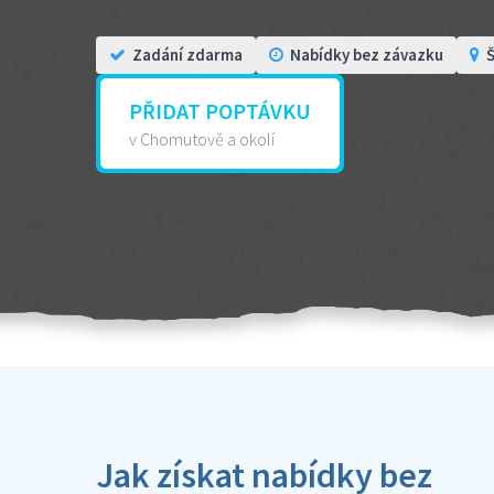
Zadání zdarma
Nabídky bez závazku
Š
PŘIDAT POPTÁVKU
v Chomutově a okolí
Jak získat nabídky bez