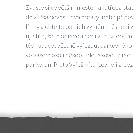
Zkuste si ve větším městě najít třeba sta
do zítřka pověsit dva obrazy, nebo připev
firmy a chtějte po nich vyměnit těsnění v
ujistíte, že to opravdu není vtip, v lepš
týdnů, účet včetně výjezdu, parkovného a
ve vašem okolí někdo, kdo takovou práci
par korun. Proto Vyřešmito. Levněji a bez