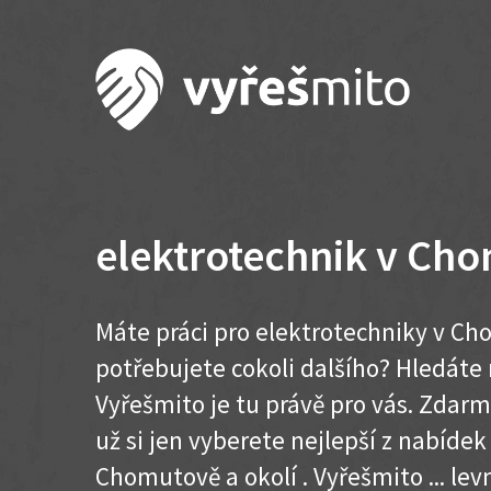
elektrotechnik v Ch
Máte práci pro elektrotechniky v Ch
potřebujete cokoli dalšího? Hledát
Vyřešmito je tu právě pro vás. Zdar
už si jen vyberete nejlepší z nabídek
Chomutově a okolí . Vyřešmito ... levn