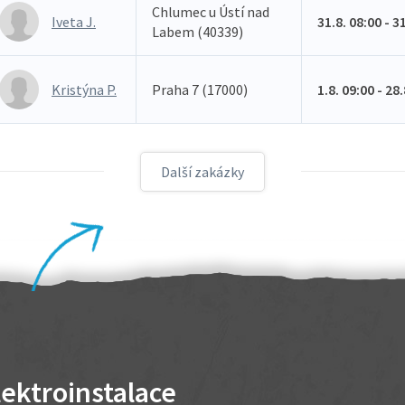
Chlumec u Ústí nad
Iveta J.
31.8. 08:00 - 3
Labem (40339)
Kristýna P.
Praha 7 (17000)
1.8. 09:00 - 28
Další zakázky
lektroinstalace