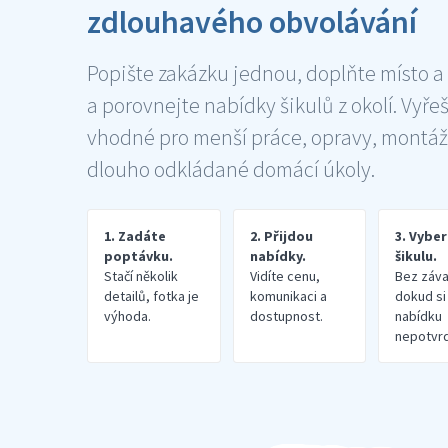
zdlouhavého obvolávání
Popište zakázku jednou, doplňte místo a
a porovnejte nabídky šikulů z okolí. Vyře
vhodné pro menší práce, opravy, montáž
dlouho odkládané domácí úkoly.
1. Zadáte
2. Přijdou
3. Vybe
poptávku.
nabídky.
šikulu.
Stačí několik
Vidíte cenu,
Bez záva
detailů, fotka je
komunikaci a
dokud si
výhoda.
dostupnost.
nabídku
nepotvrd