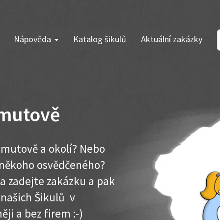
Nápověda
Katalog šikulů
Aktuální zakázky
omutově
omutově a okolí? Nebo
e někoho osvědčeného?
ma zadejte zakázku a pak
 našich Šikulů v
ěji a bez firem :-)