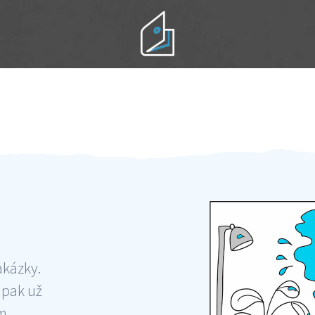
Práci hradíte po výkonu na místě
Odměna po práci
akázky.
 pak už
ám