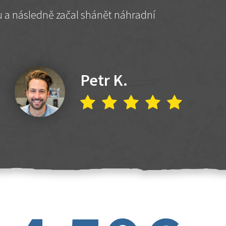
hu a následně začal shánět náhradní
Petr K.