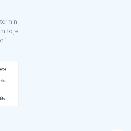
 termín
šmito je
e i
rete
zku,
íte.