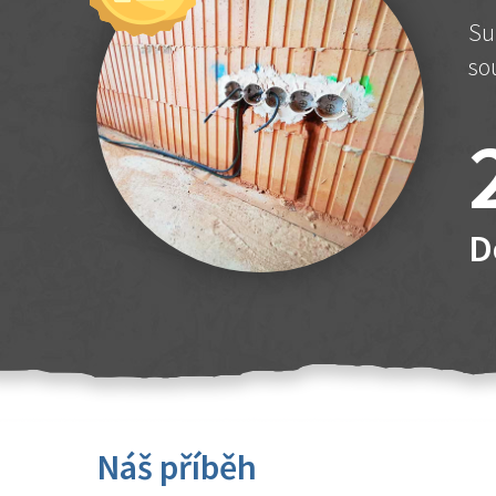
Su
so
D
Náš příběh