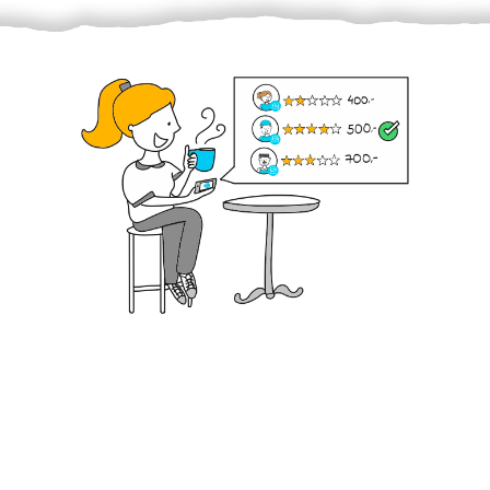
Krok III. - Hodnocení
Vybraný šikula vaše zadání po domluvě a v souladu s
jeho nabídkou vyřeší. Po splnění úkolu mu náleží
dohodnutá odměna. Zda proběhlo vše jak mělo, se