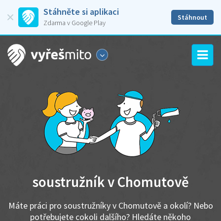
Stáhněte si aplikaci
Stáhnout
Zdarma v Google Play
soustružník v Chomutově
Máte práci pro soustružníky v Chomutově a okolí? Nebo
potřebujete cokoli dalšího? Hledáte někoho