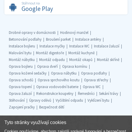
Stáhnout na
Google Play
Drobné opravy v domácnosti
Hodinový manžel
Betonování podlahy
Broušení parket
Instalace antény
Instalace bojleru
Instalace myčky
Instalace WC
Instalace žaluzií
Malování bytu
Montáž digestoře
Montáž kuchyně
Montáž nábytku
Montáž odpadu
Montáž okapů
Montáž skříně
Oprava bojleru
Oprava dveří
Oprava komínu
Oprava kožené sedačky
Oprava nábytku
Oprava podlahy
Oprava schodů
Oprava sprchového koutu
Oprava střechy
Oprava topení
Oprava vodovodní baterie
Oprava WC
Oprava žaluzií
Rekonstrukce koupelny
Řemeslníci
Sekání trávy
Stěhování
Úpravy oděvů
Vyčištění odpadu
Vyklízení bytu
Zapojení pračky
Bezpečnost dětí
Tyto stránky využívají cookies
Cookies používáme, abychom zajistili správné fungování a bezpečnost