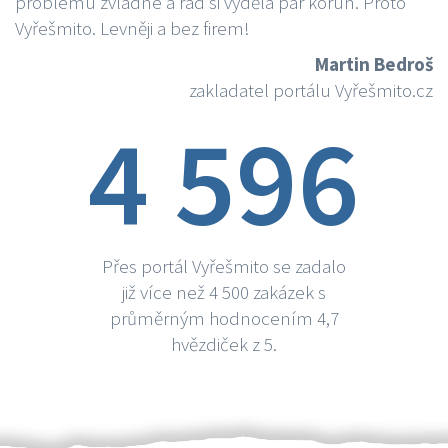
problému zvládne a rád si vydělá par korun. Proto
Vyřešmito. Levněji a bez firem!
Martin Bedroš
zakladatel portálu Vyřešmito.cz
4 596
Přes portál Vyřešmito se zadalo
již více než 4 500 zakázek s
průměrným hodnocením 4,7
hvězdiček z 5.