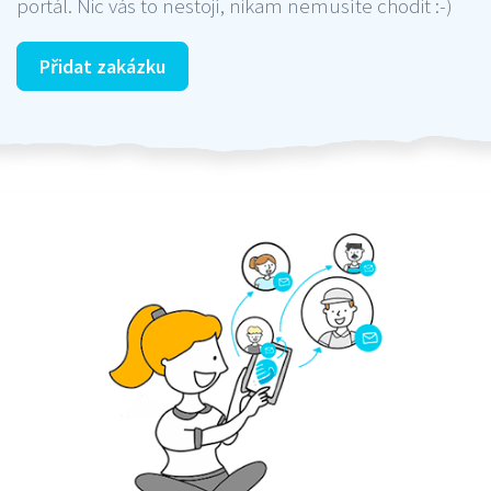
portál. Nic vás to nestojí, nikam nemusíte chodit :-)
Přidat zakázku