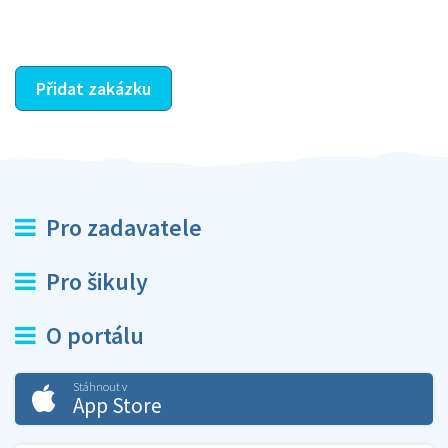
ostatní dozví z vašeho vzájemného hodnocení. A
máte vyřešeno :-)
Přidat zakázku
Pro zadavatele
Pro šikuly
O portálu
Stáhnout v
App Store