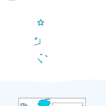
Ověření šikulové
Odměna po práci
Za 2 minuty