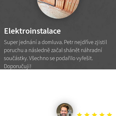
Elektroinstalace
Super jednání a domluva. Petr nejdříve zjistil
poruchu a následně začal shánět náhradní
součástky. Všechno se podařilo vyřešit.
Doporučuji!
2 500 Kč
Dohodnutá cena
Petr K.