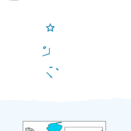
Ověření šikulové
Odměna po práci
Za 2 minuty