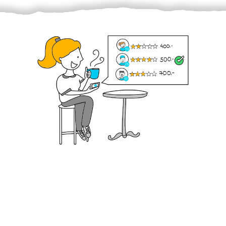
Krok III. - Hodnocení
Vybraný šikula vaše zadání po domluvě a v souladu s
jeho nabídkou vyřeší. Po splnění úkolu mu náleží
dohodnutá odměna. Zda proběhlo vše jak mělo, se