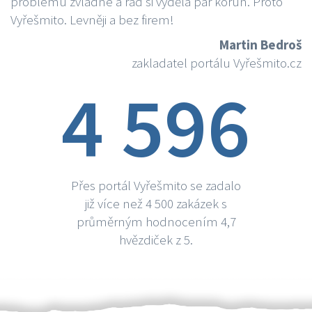
problému zvládne a rád si vydělá par korun. Proto
Vyřešmito. Levněji a bez firem!
Martin Bedroš
zakladatel portálu Vyřešmito.cz
4 596
Přes portál Vyřešmito se zadalo
již více než 4 500 zakázek s
průměrným hodnocením 4,7
hvězdiček z 5.