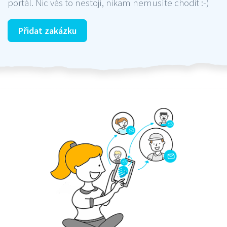
portál. Nic vás to nestojí, nikam nemusíte chodit :-)
Přidat zakázku