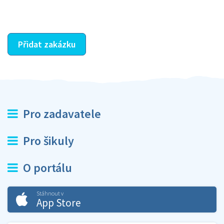
ostatní dozví z vašeho vzájemného hodnocení. A
máte vyřešeno :-)
Přidat zakázku
Pro zadavatele
Pro šikuly
O portálu
Stáhnout v
App Store