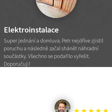
Elektroinstalace
Super jednání a domluva. Petr nejdříve zjistil
poruchu a následně začal shánět náhradní
součástky. Všechno se podařilo vyřešit.
Doporučuji!
2 500 Kč
Dohodnutá cena
Petr K.