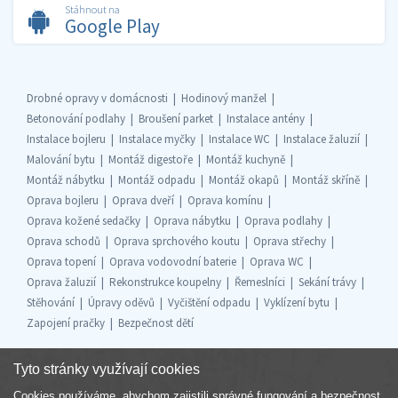
Stáhnout na
Google Play
Drobné opravy v domácnosti
Hodinový manžel
Betonování podlahy
Broušení parket
Instalace antény
Instalace bojleru
Instalace myčky
Instalace WC
Instalace žaluzií
Malování bytu
Montáž digestoře
Montáž kuchyně
Montáž nábytku
Montáž odpadu
Montáž okapů
Montáž skříně
Oprava bojleru
Oprava dveří
Oprava komínu
Oprava kožené sedačky
Oprava nábytku
Oprava podlahy
Oprava schodů
Oprava sprchového koutu
Oprava střechy
Oprava topení
Oprava vodovodní baterie
Oprava WC
Oprava žaluzií
Rekonstrukce koupelny
Řemeslníci
Sekání trávy
Stěhování
Úpravy oděvů
Vyčištění odpadu
Vyklízení bytu
Zapojení pračky
Bezpečnost dětí
Tyto stránky využívají cookies
Cookies používáme, abychom zajistili správné fungování a bezpečnost