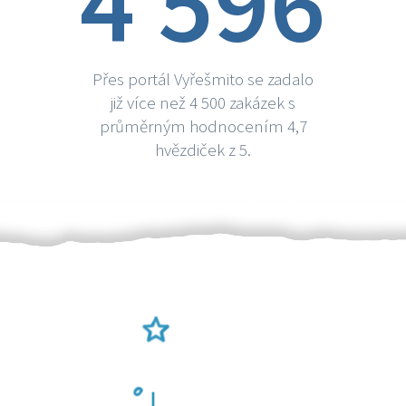
4 596
Přes portál Vyřešmito se zadalo
již více než 4 500 zakázek s
průměrným hodnocením 4,7
hvězdiček z 5.
Ověření šikulové
Odměna po práci