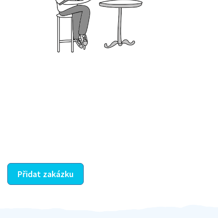
Krok III. - Hodnocení
Vybraný šikula vaše zadání po domluvě a v souladu s
jeho nabídkou vyřeší. Po splnění úkolu mu náleží
dohodnutá odměna. Zda proběhlo vše jak mělo, se
ostatní dozví z vašeho vzájemného hodnocení. A
máte vyřešeno :-)
Přidat zakázku