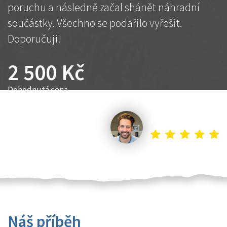
poruchu a následně začal shánět náhradní
součástky. Všechno se podařilo vyřešit.
Doporučuji!
2 500 Kč
Dohodnutá cena
Petr K.
Náš příběh