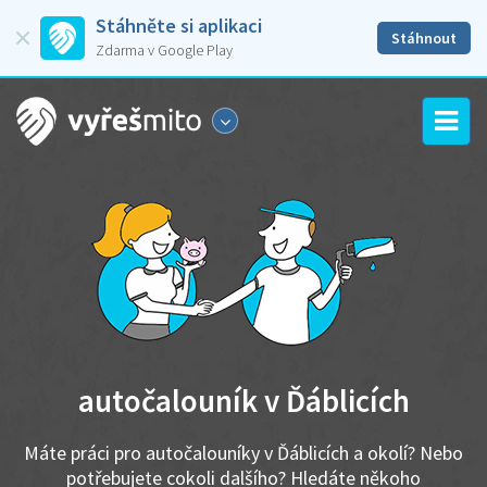
Stáhněte si aplikaci
Stáhnout
Zdarma v Google Play
autočalouník v Ďáblicích
Máte práci pro autočalouníky v Ďáblicích a okolí? Nebo
potřebujete cokoli dalšího? Hledáte někoho