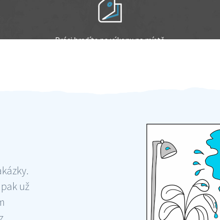
Práci hradíte po výkonu na místě
Odměna po práci
akázky.
 pak už
ám
 ,