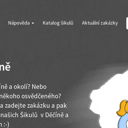
Nápověda
Katalog šikulů
Aktuální zakázky
íně
íně a okolí? Nebo
e někoho osvědčeného?
ma zadejte zakázku a pak
 našich Šikulů v Děčíně a
 :-)