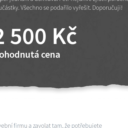
učástky. Všechno se podařilo vyřešit. Doporučuji!
2 500 Kč
ohodnutá cena
vební firmu a zavolat tam, že potřebujete