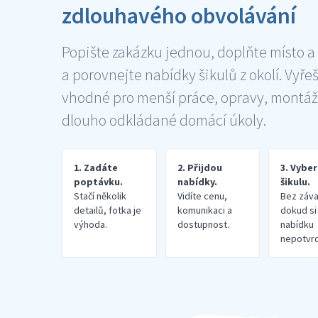
zdlouhavého obvolávání
Popište zakázku jednou, doplňte místo a
a porovnejte nabídky šikulů z okolí. Vyře
vhodné pro menší práce, opravy, montáž
dlouho odkládané domácí úkoly.
1. Zadáte
2. Přijdou
3. Vybe
poptávku.
nabídky.
šikulu.
Stačí několik
Vidíte cenu,
Bez záva
detailů, fotka je
komunikaci a
dokud si
výhoda.
dostupnost.
nabídku
nepotvrd