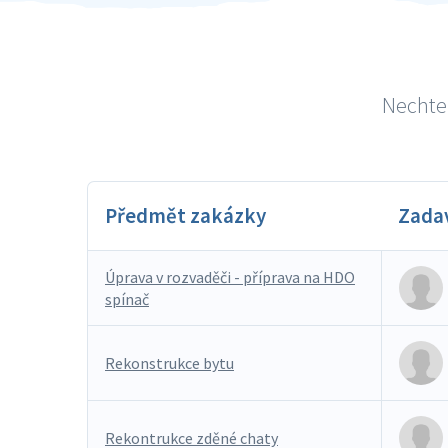
Nechte 
Předmět zakázky
Zada
Úprava v rozvaděči - příprava na HDO
spínač
Rekonstrukce bytu
Rekontrukce zděné chaty