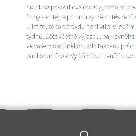
do zítřka pověsit dva obrazy, nebo připev
firmy a chtějte po nich vyměnit těsnění v
ujistíte, že to opravdu není vtip, v lepš
týdnů, účet včetně výjezdu, parkovného a
ve vašem okolí někdo, kdo takovou práci
par korun. Proto Vyřešmito. Levněji a bez