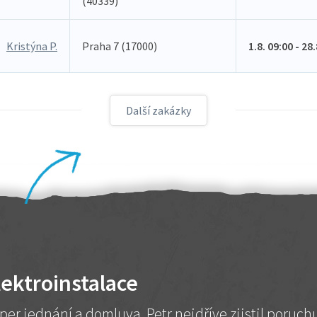
(40339)
Kristýna P.
Praha 7 (17000)
1.8. 09:00 - 28
Další zakázky
lektroinstalace
per jednání a domluva. Petr nejdříve zjistil poruc