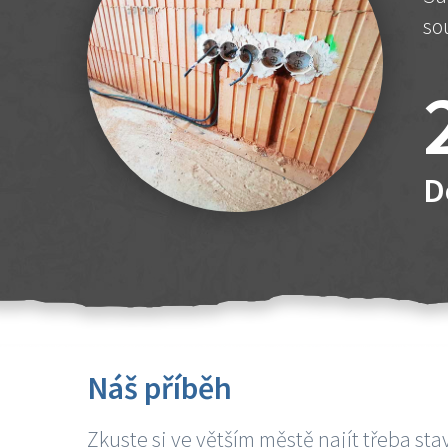
so
D
Náš příběh
Zkuste si ve větším městě najít třeba sta