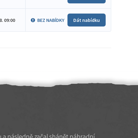
.8. 09:00
BEZ NABÍDKY
Dát nabídku
hu a následně začal shánět náhradní