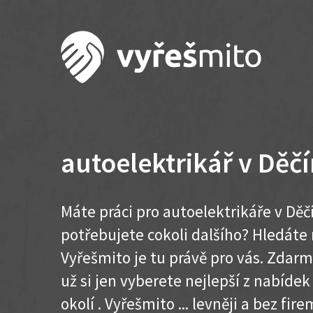
autoelektrikář v Děč
Máte práci pro autoelektrikáře v Děč
potřebujete cokoli dalšího? Hledát
Vyřešmito je tu právě pro vás. Zdar
už si jen vyberete nejlepší z nabídek
okolí . Vyřešmito ... levněji a bez firem