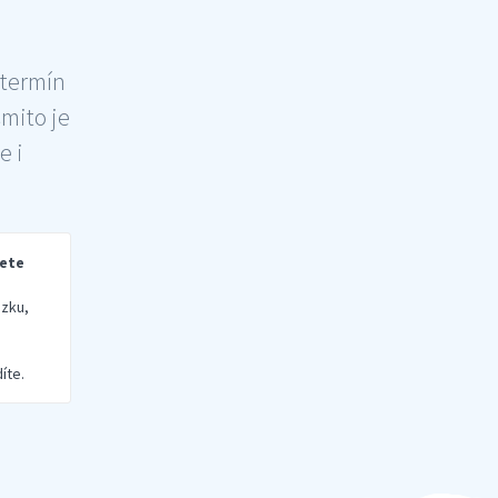
 termín
šmito je
e i
rete
zku,
íte.