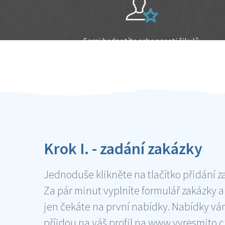
Sami hodnotíte schopnosti šikulů
Ověření šikulové
Krok I. - zadání zakázky
Jednoduše klikněte na tlačítko přidání z
Za pár minut vyplníte formulář zakázky a
jen čekáte na první nabídky. Nabídky v
příjdou na váš profil na www.vyresmito.cz