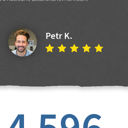
Petr K.
4 596