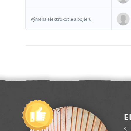
Výměna elektrokotle a bojleru
E
Su