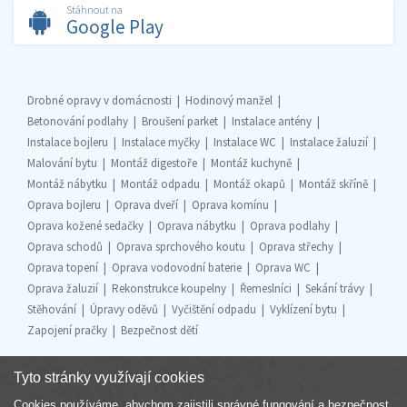
Stáhnout na
Google Play
Drobné opravy v domácnosti
Hodinový manžel
Betonování podlahy
Broušení parket
Instalace antény
Instalace bojleru
Instalace myčky
Instalace WC
Instalace žaluzií
Malování bytu
Montáž digestoře
Montáž kuchyně
Montáž nábytku
Montáž odpadu
Montáž okapů
Montáž skříně
Oprava bojleru
Oprava dveří
Oprava komínu
Oprava kožené sedačky
Oprava nábytku
Oprava podlahy
Oprava schodů
Oprava sprchového koutu
Oprava střechy
Oprava topení
Oprava vodovodní baterie
Oprava WC
Oprava žaluzií
Rekonstrukce koupelny
Řemeslníci
Sekání trávy
Stěhování
Úpravy oděvů
Vyčištění odpadu
Vyklízení bytu
Zapojení pračky
Bezpečnost dětí
Tyto stránky využívají cookies
Cookies používáme, abychom zajistili správné fungování a bezpečnost