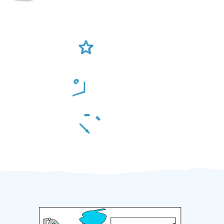
Ověření šikulové
Odměna po práci
Za 2 minuty