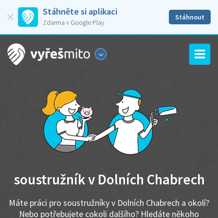
Stáhněte si aplikaci
Stáhnout
Zdarma v Google Play
soustružník v Dolních Chabrech
Máte práci pro soustružníky v Dolních Chabrech a okolí?
Nebo potřebujete cokoli dalšího? Hledáte někoho