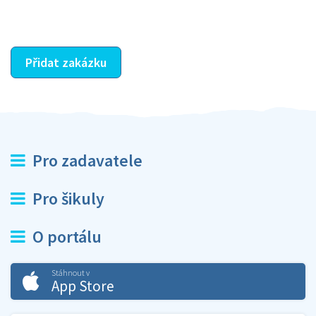
ostatní dozví z vašeho vzájemného hodnocení. A
máte vyřešeno :-)
Přidat zakázku
Pro zadavatele
Pro šikuly
O portálu
Stáhnout v
App Store