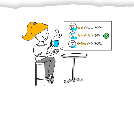
Krok III. - Hodnocení
Vybraný šikula vaše zadání po domluvě a v souladu s
jeho nabídkou vyřeší. Po splnění úkolu mu náleží
dohodnutá odměna. Zda proběhlo vše jak mělo, se