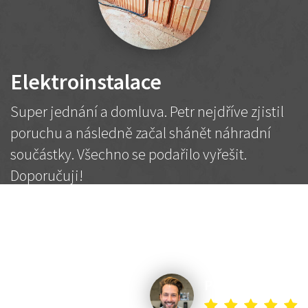
Elektroinstalace
Super jednání a domluva. Petr nejdříve zjistil
poruchu a následně začal shánět náhradní
součástky. Všechno se podařilo vyřešit.
Doporučuji!
2 500 Kč
Dohodnutá cena
Petr K.