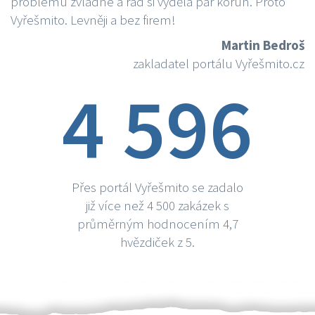
problému zvládne a rád si vydělá par korun. Proto
Vyřešmito. Levněji a bez firem!
Martin Bedroš
zakladatel portálu Vyřešmito.cz
4 596
Přes portál Vyřešmito se zadalo
již více než 4 500 zakázek s
průměrným hodnocením 4,7
hvězdiček z 5.