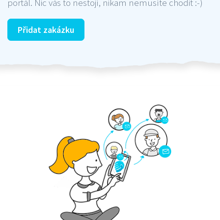
portál. Nic vás to nestojí, nikam nemusíte chodit :-)
Přidat zakázku