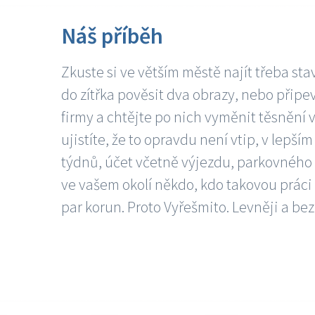
Náš příběh
Zkuste si ve větším městě najít třeba sta
do zítřka pověsit dva obrazy, nebo připev
firmy a chtějte po nich vyměnit těsnění v
ujistíte, že to opravdu není vtip, v lepš
týdnů, účet včetně výjezdu, parkovného a
ve vašem okolí někdo, kdo takovou práci
par korun. Proto Vyřešmito. Levněji a bez