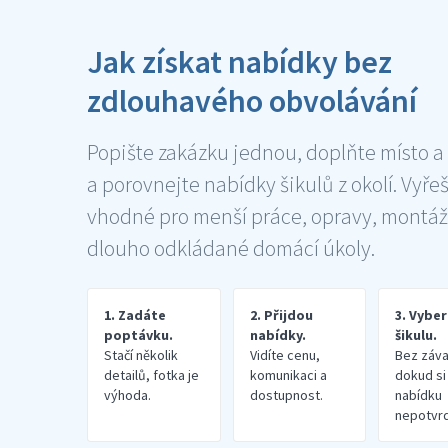
Jak získat nabídky bez
zdlouhavého obvolávání
Popište zakázku jednou, doplňte místo a
a porovnejte nabídky šikulů z okolí. Vyře
vhodné pro menší práce, opravy, montáž
dlouho odkládané domácí úkoly.
1. Zadáte
2. Přijdou
3. Vybe
poptávku.
nabídky.
šikulu.
Stačí několik
Vidíte cenu,
Bez záva
detailů, fotka je
komunikaci a
dokud si
výhoda.
dostupnost.
nabídku
nepotvrd