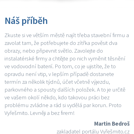
Náš příběh
Zkuste si ve větším městě najít třeba stavební firmu a
zavolat tam, že potřebujete do zítřka pověsit dva
obrazy, nebo připevnit světlo. Zavolejte do
instalatérské firmy a chtějte po nich vyměnit těsnění
ve vodovodní baterií. Po tom, co je ujistíte, že to
opravdu není vtip, v lepším případě dostanete
termín za několik týdnů, účet včetně výjezdu,
parkovného a spousty dalších položek. A to je určitě
ve vašem okolí někdo, kdo takovou práci bez
problému zvládne a rád si vydělá par korun. Proto
Vyřešmito. Levněji a bez firem!
Martin Bedroš
zakladatel portálu Vyřešmito.cz