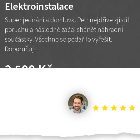
Elektroinstalace
Super jednání a domluva. Petr nejdříve zjistil
poruchu a následně začal shánět náhradní
součástky. Všechno se podařilo vyřešit.
Doporučuji!
2 500 Kč
Dohodnutá cena
Petr K.