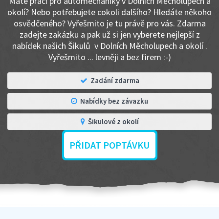
Máte práci pro automechaniky v Dolních Měcholupech a
okolí? Nebo potřebujete cokoli dalšího? Hledáte někoho
osvědčeného? Vyřešmito je tu právě pro vás. Zdarma
zadejte zakázku a pak už si jen vyberete nejlepší z
nabídek našich Šikulů v Dolních Měcholupech a okolí .
Vyřešmito ... levněji a bez firem :-)
Zadání zdarma
Nabídky bez závazku
Šikulové z okolí
PŘIDAT POPTÁVKU