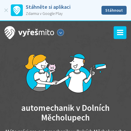
Stáhněte si aplikaci
Stáhnout
Zdarma v Google Play
automechanik v Dolních
Měcholupech