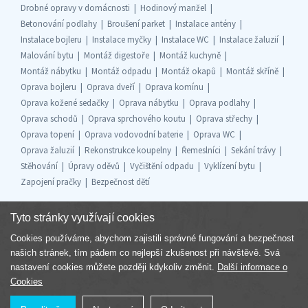
Drobné opravy v domácnosti
Hodinový manžel
Betonování podlahy
Broušení parket
Instalace antény
Instalace bojleru
Instalace myčky
Instalace WC
Instalace žaluzií
Malování bytu
Montáž digestoře
Montáž kuchyně
Montáž nábytku
Montáž odpadu
Montáž okapů
Montáž skříně
Oprava bojleru
Oprava dveří
Oprava komínu
Oprava kožené sedačky
Oprava nábytku
Oprava podlahy
Oprava schodů
Oprava sprchového koutu
Oprava střechy
Oprava topení
Oprava vodovodní baterie
Oprava WC
Oprava žaluzií
Rekonstrukce koupelny
Řemeslníci
Sekání trávy
Stěhování
Úpravy oděvů
Vyčištění odpadu
Vyklízení bytu
Zapojení pračky
Bezpečnost dětí
Tyto stránky využívají cookies
Cookies používáme, abychom zajistili správné fungování a bezpečnost
Součást skupiny
našich stránek, tím pádem co nejlepší zkušenost při návštěvě. Svá
nastavení cookies můžete později kdykoliv změnit.
Další informace o
Cookies