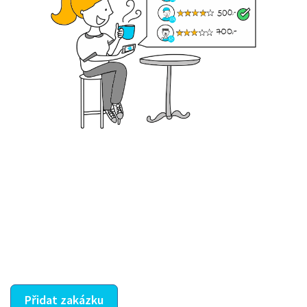
Krok III. - Hodnocení
Vybraný šikula vaše zadání po domluvě a v souladu s
jeho nabídkou vyřeší. Po splnění úkolu mu náleží
dohodnutá odměna. Zda proběhlo vše jak mělo, se
ostatní dozví z vašeho vzájemného hodnocení. A
máte vyřešeno :-)
Přidat zakázku