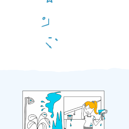
Odměna po práci
Za 2 minuty