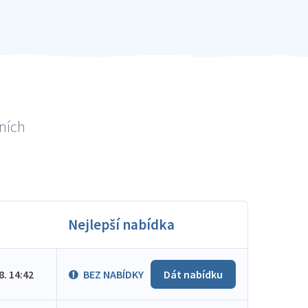
lních
Nejlepší nabídka
.8. 14:42
BEZ NABÍDKY
Dát nabídku