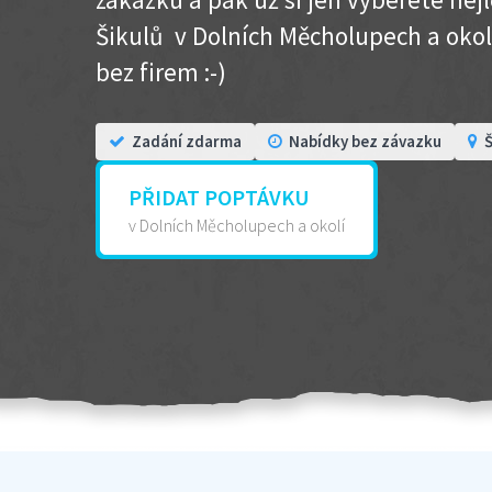
Šikulů v Dolních Měcholupech a okolí .
bez firem :-)
Zadání zdarma
Nabídky bez závazku
Š
PŘIDAT POPTÁVKU
v Dolních Měcholupech a okolí