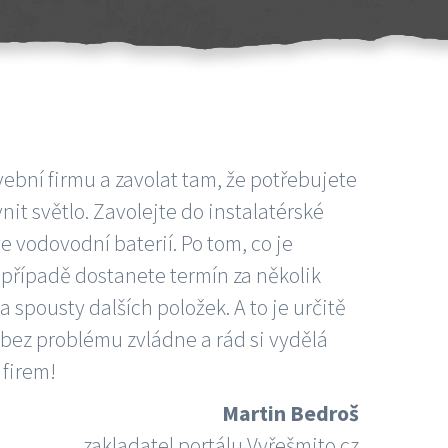
vební firmu a zavolat tam, že potřebujete
nit světlo. Zavolejte do instalatérské
e vodovodní baterií. Po tom, co je
ím případě dostanete termín za několik
 spousty dalších položek. A to je určitě
 bez problému zvládne a rád si vydělá
 firem!
Martin Bedroš
zakladatel portálu Vyřešmito.cz