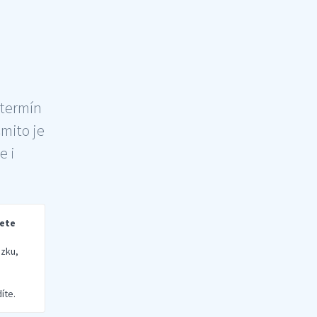
 termín
šmito je
e i
rete
zku,
íte.