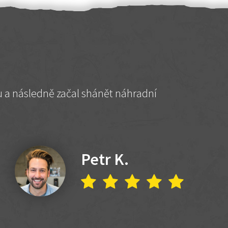
hu a následně začal shánět náhradní
Petr K.