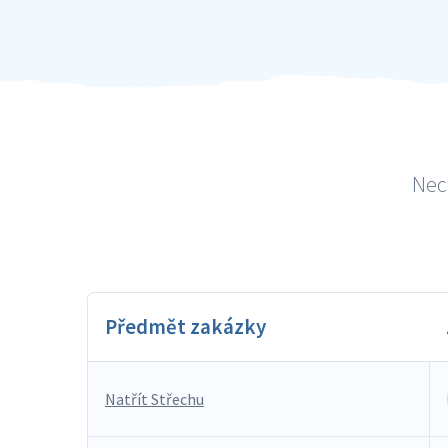
Nech
Předmět zakázky
Natřít Střechu