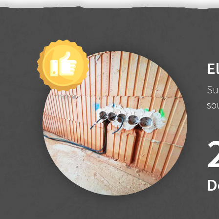
E
Su
so
D