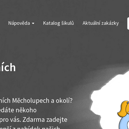
Nápověda
Katalog šikulů
Aktuální zakázky
ních
lních Měcholupech a okolí?
ledáte někoho
pro vás. Zdarma zadejte
lepší z nabídek našich