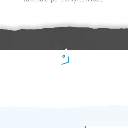
Práci hradíte po výkonu na místě
Odměna po práci