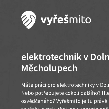
elektrotechnik v Dol
Měcholupech
Máte práci pro elektrotechniky v Do
Nebo potřebujete cokoli dalšího? H
osvědčeného? Vyřešmito je tu právě 
zakázku a pak už si jen vyberete nej