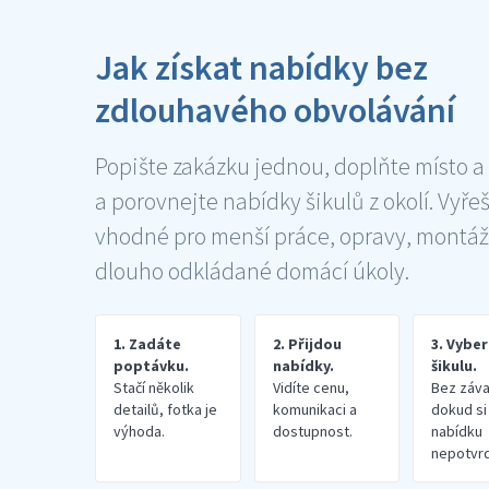
Jak získat nabídky bez
zdlouhavého obvolávání
Popište zakázku jednou, doplňte místo a
a porovnejte nabídky šikulů z okolí. Vyře
vhodné pro menší práce, opravy, montáž
dlouho odkládané domácí úkoly.
1. Zadáte
2. Přijdou
3. Vybe
poptávku.
nabídky.
šikulu.
Stačí několik
Vidíte cenu,
Bez záva
detailů, fotka je
komunikaci a
dokud si
výhoda.
dostupnost.
nabídku
nepotvrd