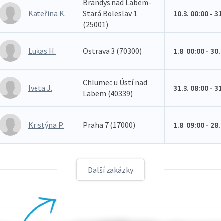
Brandýs nad Labem-
Kateřina K.
Stará Boleslav 1
10.8. 00:00 - 3
(25001)
Lukas H.
Ostrava 3 (70300)
1.8. 00:00 - 30
Chlumec u Ústí nad
Iveta J.
31.8. 08:00 - 3
Labem (40339)
Kristýna P.
Praha 7 (17000)
1.8. 09:00 - 28
Další zakázky