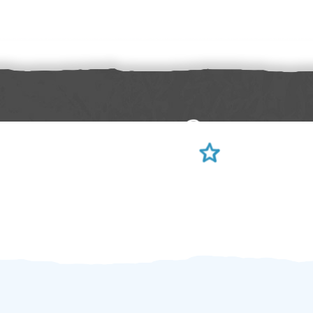
Sami hodnotíte schopnosti šikulů
Ověření šikulové