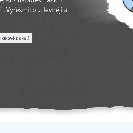
 Vyřešmito ... levněji a
ikulové z okolí