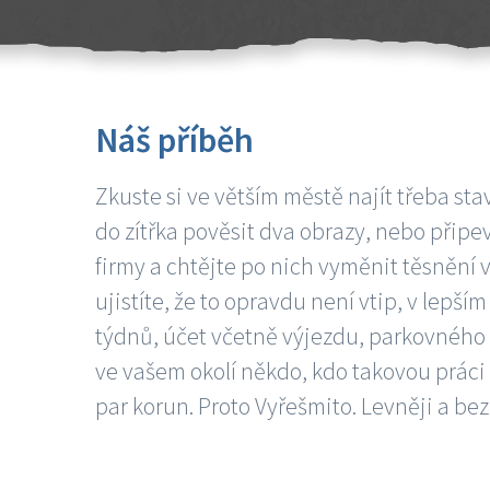
Náš příběh
Zkuste si ve větším městě najít třeba sta
do zítřka pověsit dva obrazy, nebo připev
firmy a chtějte po nich vyměnit těsnění v
ujistíte, že to opravdu není vtip, v lepš
týdnů, účet včetně výjezdu, parkovného a
ve vašem okolí někdo, kdo takovou práci
par korun. Proto Vyřešmito. Levněji a bez