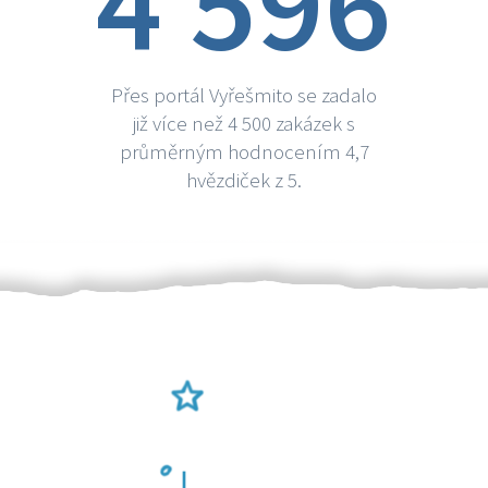
4 596
Přes portál Vyřešmito se zadalo
již více než 4 500 zakázek s
průměrným hodnocením 4,7
hvězdiček z 5.
Ověření šikulové
Odměna po práci