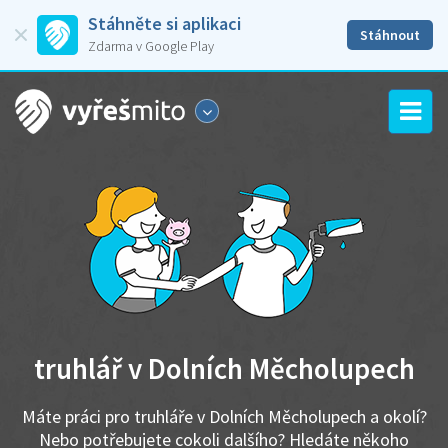
Stáhněte si aplikaci
Stáhnout
Zdarma v Google Play
truhlář v Dolních Měcholupech
Máte práci pro truhláře v Dolních Měcholupech a okolí?
Nebo potřebujete cokoli dalšího? Hledáte někoho