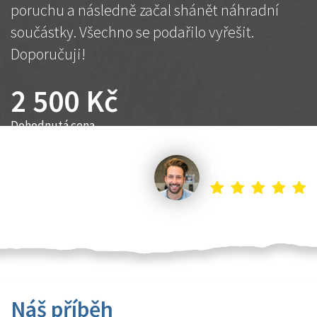
poruchu a následně začal shánět náhradní
součástky. Všechno se podařilo vyřešit.
Doporučuji!
2 500 Kč
Dohodnutá cena
Petr K.
Náš příběh