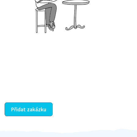
Krok III. - Hodnocení
Vybraný šikula vaše zadání po domluvě a v souladu s
jeho nabídkou vyřeší. Po splnění úkolu mu náleží
dohodnutá odměna. Zda proběhlo vše jak mělo, se
ostatní dozví z vašeho vzájemného hodnocení. A
máte vyřešeno :-)
Přidat zakázku