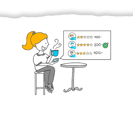
Krok III. - Hodnocení
Vybraný šikula vaše zadání po domluvě a v souladu s
jeho nabídkou vyřeší. Po splnění úkolu mu náleží