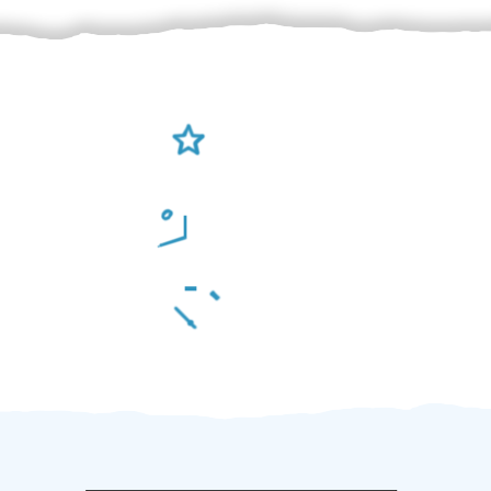
Ověření šikulové
Odměna po práci
Za 2 minuty