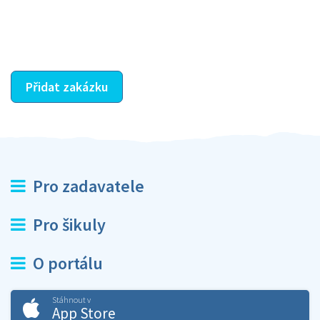
dohodnutá odměna. Zda proběhlo vše jak mělo, se
ostatní dozví z vašeho vzájemného hodnocení. A
máte vyřešeno :-)
Přidat zakázku
Pro zadavatele
Pro šikuly
O portálu
Stáhnout v
App Store