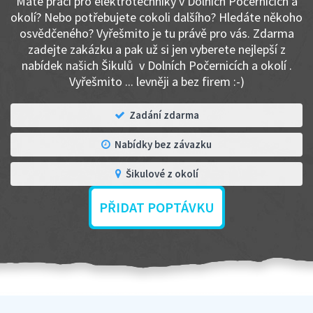
Máte práci pro elektrotechniky v Dolních Počernicích a
okolí? Nebo potřebujete cokoli dalšího? Hledáte někoho
osvědčeného? Vyřešmito je tu právě pro vás. Zdarma
zadejte zakázku a pak už si jen vyberete nejlepší z
nabídek našich Šikulů v Dolních Počernicích a okolí .
Vyřešmito ... levněji a bez firem :-)
Zadání zdarma
Nabídky bez závazku
Šikulové z okolí
PŘIDAT POPTÁVKU