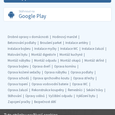
Stáhnout na
Google Play
Drobné opravy v domácnosti
Hodinový manžel
Betonování podlahy
Broušení parket
Instalace antény
Instalace bojleru
Instalace myčky
Instalace WC
Instalace žaluzií
Malování bytu
Montáž digestoře
Montáž kuchyně
Montáž nábytku
Montáž odpadu
Montáž okapů
Montáž skříně
Oprava bojleru
Oprava dveří
Oprava komínu
Oprava kožené sedačky
Oprava nábytku
Oprava podlahy
Oprava schodů
Oprava sprchového koutu
Oprava střechy
Oprava topení
Oprava vodovodní baterie
Oprava WC
Oprava žaluzií
Rekonstrukce koupelny
Řemeslníci
Sekání trávy
Stěhování
Úpravy oděvů
Vyčištění odpadu
Vyklízení bytu
Zapojení pračky
Bezpečnost dětí