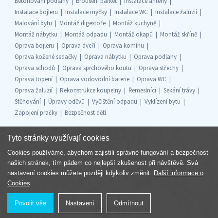
Betonování podlahy
Broušení parket
Instalace antény
Instalace bojleru
Instalace myčky
Instalace WC
Instalace žaluzií
Malování bytu
Montáž digestoře
Montáž kuchyně
Montáž nábytku
Montáž odpadu
Montáž okapů
Montáž skříně
Oprava bojleru
Oprava dveří
Oprava komínu
Oprava kožené sedačky
Oprava nábytku
Oprava podlahy
Oprava schodů
Oprava sprchového koutu
Oprava střechy
Oprava topení
Oprava vodovodní baterie
Oprava WC
Oprava žaluzií
Rekonstrukce koupelny
Řemeslníci
Sekání trávy
Stěhování
Úpravy oděvů
Vyčištění odpadu
Vyklízení bytu
Zapojení pračky
Bezpečnost dětí
Tyto stránky využívají cookies
Cookies používáme, abychom zajistili správné fungování a bezpečnost
Součást skupiny
našich stránek, tím pádem co nejlepší zkušenost při návštěvě. Svá
nastavení cookies můžete později kdykoliv změnit.
Další informace o
Cookies
Povolit vše
Nastavení
Odmítnout