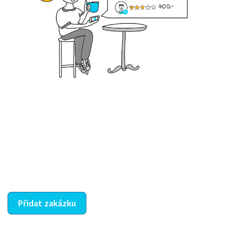
Krok III. - Hodnocení
Vybraný šikula vaše zadání po domluvě a v souladu s
jeho nabídkou vyřeší. Po splnění úkolu mu náleží
dohodnutá odměna. Zda proběhlo vše jak mělo, se
ostatní dozví z vašeho vzájemného hodnocení. A
máte vyřešeno :-)
Přidat zakázku