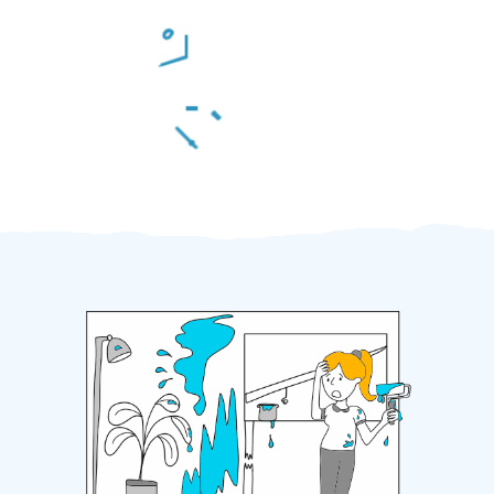
Odměna po práci
Za 2 minuty