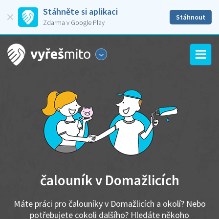
Stáhněte si aplikaci
Stáhnout
Zdarma v Google Play
čalouník v Domažlicích
Máte práci pro čalouníky v Domažlicích a okolí? Nebo
potřebujete cokoli dalšího? Hledáte někoho