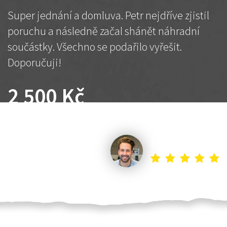
Super jednání a domluva. Petr nejdříve zjistil
poruchu a následně začal shánět náhradní
součástky. Všechno se podařilo vyřešit.
Doporučuji!
2 500 Kč
Dohodnutá cena
Petr K.