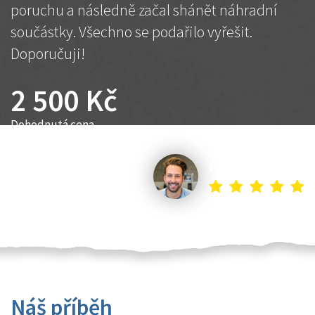
poruchu a následně začal shánět náhradní
součástky. Všechno se podařilo vyřešit.
Doporučuji!
2 500 Kč
Dohodnutá cena
Petr K.
Náš příběh