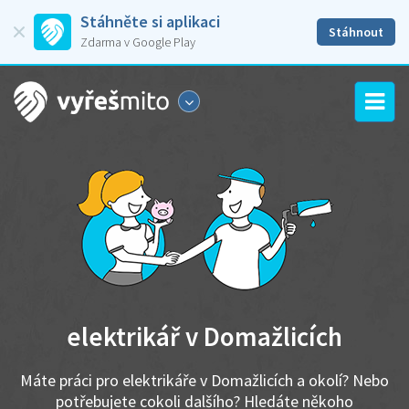
Stáhněte si aplikaci
Stáhnout
Zdarma v Google Play
elektrikář v Domažlicích
Máte práci pro elektrikáře v Domažlicích a okolí? Nebo
potřebujete cokoli dalšího? Hledáte někoho