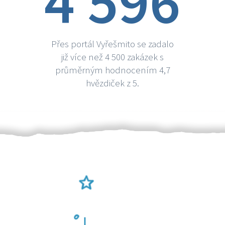
4 596
Přes portál Vyřešmito se zadalo
již více než 4 500 zakázek s
průměrným hodnocením 4,7
hvězdiček z 5.
Ověření šikulové
Odměna po práci