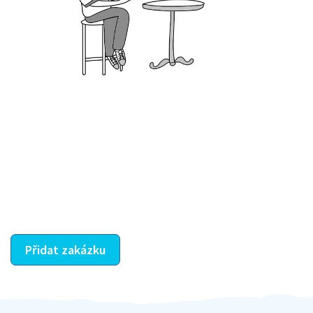
Krok III. - Hodnocení
Vybraný šikula vaše zadání po domluvě a v souladu s
jeho nabídkou vyřeší. Po splnění úkolu mu náleží
dohodnutá odměna. Zda proběhlo vše jak mělo, se
ostatní dozví z vašeho vzájemného hodnocení. A
máte vyřešeno :-)
Přidat zakázku