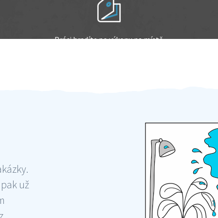
Práci hradíte po výkonu na místě
Odměna po práci
akázky.
 pak už
ám
 ,