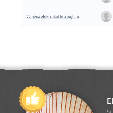
Výměna elektrokotle a bojleru
E
Su