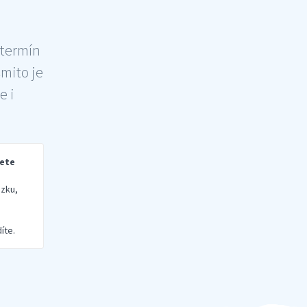
 termín
šmito je
e i
rete
zku,
íte.