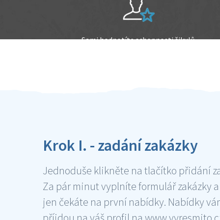
Sami hodnotíte schopnosti šikulů
Ověření šikulové
Krok I. - zadání zakázky
Jednoduše klikněte na tlačítko přidání z
Za pár minut vyplníte formulář zakázky a
jen čekáte na první nabídky. Nabídky v
příjdou na váš profil na www.vyresmito.cz