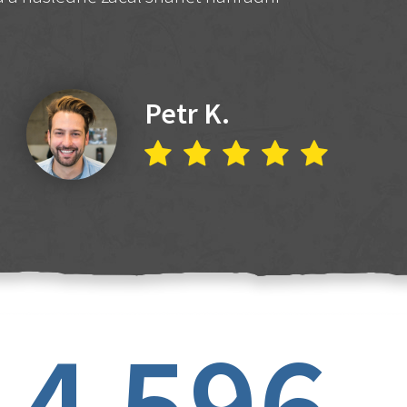
Petr K.
4 596