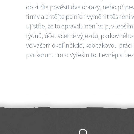
do zítřka pověsit dva obrazy, nebo připev
firmy a chtějte po nich vyměnit těsnění v
ujistíte, že to opravdu není vtip, v lepš
týdnů, účet včetně výjezdu, parkovného a
ve vašem okolí někdo, kdo takovou práci
par korun. Proto Vyřešmito. Levněji a bez