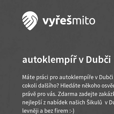
autoklempíř v Dubči
Máte práci pro autoklempíře v Dubči
cokoli dalšího? Hledáte někoho osvě
právě pro vás. Zdarma zadejte zakázk
nejlepší z nabídek našich Šikulů v Dub
levněji a bez firem :-)