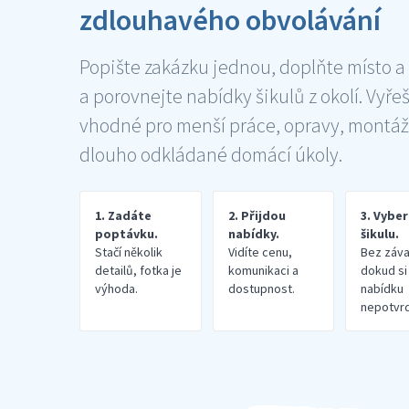
zdlouhavého obvolávání
Popište zakázku jednou, doplňte místo a
a porovnejte nabídky šikulů z okolí. Vyře
vhodné pro menší práce, opravy, montáž
dlouho odkládané domácí úkoly.
1. Zadáte
2. Přijdou
3. Vybe
poptávku.
nabídky.
šikulu.
Stačí několik
Vidíte cenu,
Bez záva
detailů, fotka je
komunikaci a
dokud si
výhoda.
dostupnost.
nabídku
nepotvrd