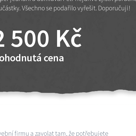
učástky. Všechno se podařilo vyřešit. Doporučuji!
2 500 Kč
ohodnutá cena
vební firmu a zavolat tam, že potřebujete