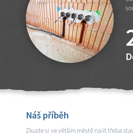
so
D
Náš příběh
Zkuste si ve větším městě najít třeba sta