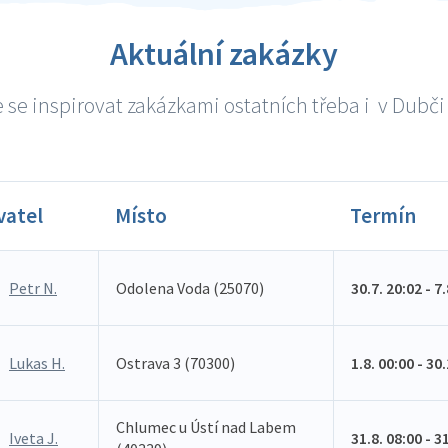
Aktuální zakázky
se inspirovat zakázkami ostatních třeba i v Dubči 
vatel
Místo
Termín
Petr N.
Odolena Voda (25070)
30.7. 20:02 - 7
Lukas H.
Ostrava 3 (70300)
1.8. 00:00 - 30
Chlumec u Ústí nad Labem
Iveta J.
31.8. 08:00 - 3