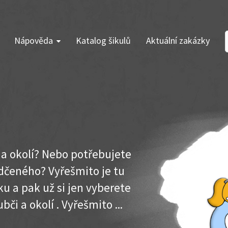
Nápověda
Katalog šikulů
Aktuální zakázky
 a okolí? Nebo potřebujete
dčeného? Vyřešmito je tu
u a pak už si jen vyberete
či a okolí . Vyřešmito ...