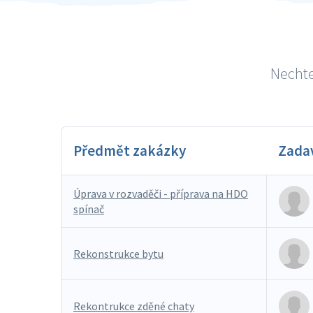
Nechte 
Předmět zakázky
Zada
Úprava v rozvaděči - příprava na HDO
spínač
Rekonstrukce bytu
Rekontrukce zděné chaty