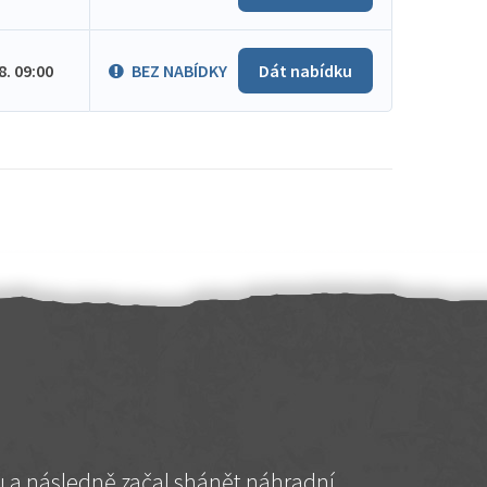
.8. 09:00
BEZ NABÍDKY
Dát nabídku
hu a následně začal shánět náhradní