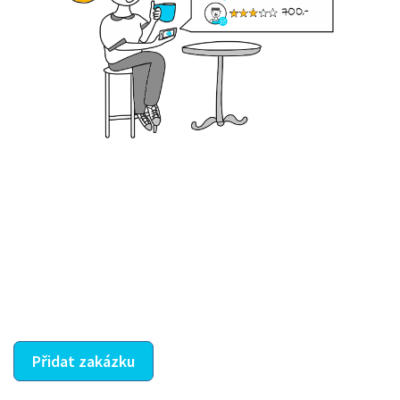
Krok III. - Hodnocení
Vybraný šikula vaše zadání po domluvě a v souladu s
jeho nabídkou vyřeší. Po splnění úkolu mu náleží
dohodnutá odměna. Zda proběhlo vše jak mělo, se
ostatní dozví z vašeho vzájemného hodnocení. A
máte vyřešeno :-)
Přidat zakázku