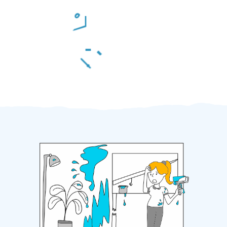
Odměna po práci
Za 2 minuty