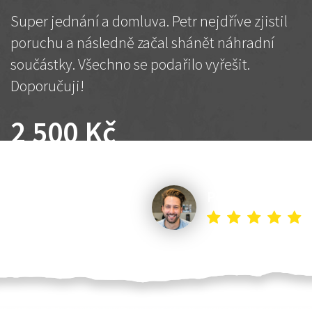
Super jednání a domluva. Petr nejdříve zjistil
poruchu a následně začal shánět náhradní
součástky. Všechno se podařilo vyřešit.
Doporučuji!
2 500 Kč
Dohodnutá cena
Petr K.