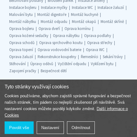
Betonování podlahy
Broušení parket
Instalace antény
Instalace bojleru
Instalace myčky
Instalace WC
Instalace žaluzií
Malování bytu
Montáž digestoře
Montáž kuchyně
Montáž nábytku
Montáž odpadu
Montáž okapů
Montáž skříně
Oprava bojleru
Oprava dveří
Oprava komínu
Oprava kožené sedačky
Oprava nábytku
Oprava podlahy
Oprava schodů
Oprava sprchového koutu
Oprava střechy
Oprava topení
Oprava vodovodní baterie
Oprava WC
Oprava žaluzií
Rekonstrukce koupelny
Řemeslníci
Sekání trávy
Stěhování
Úpravy oděvů
Vyčištění odpadu
Vyklízení bytu
Zapojení pračky
Bezpečnost dětí
Tyto stránky využívají cookies
Cookies používáme, abychom zajistili správné fungování a bezpečnost
Součást skupiny
našich stránek, tím pádem co nejlepší zkušenost při návštěvě. Svá
nastavení cookies můžete později kdykoliv změnit.
Další informace o
Cookies
Povolit vše
Nastavení
Odmítnout