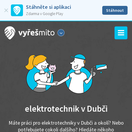
Stáhněte si aplikaci
Stáhnout
Zdarma v Google Play
elektrotechnik v Dubči
Máte práci pro elektrotechniky v Dubči a okolí? Nebo
potřebujete cokoli dalšího? Hledáte někoho