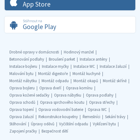
App Store
Stáhnout na
Google Play
Drobné opravy v domácnosti
Hodinový manžel
Betonování podlahy
Broušení parket
Instalace antény
Instalace bojleru
Instalace myčky
Instalace WC
Instalace žaluzií
Malování bytu
Montáž digestoře
Montáž kuchyně
Montáž nábytku
Montáž odpadu
Montáž okapů
Montáž skříně
Oprava bojleru
Oprava dveří
Oprava komínu
Oprava kožené sedačky
Oprava nábytku
Oprava podlahy
Oprava schodů
Oprava sprchového koutu
Oprava střechy
Oprava topení
Oprava vodovodní baterie
Oprava WC
Oprava žaluzií
Rekonstrukce koupelny
Řemeslníci
Sekání trávy
Stěhování
Úpravy oděvů
Vyčištění odpadu
Vyklízení bytu
Zapojení pračky
Bezpečnost dětí