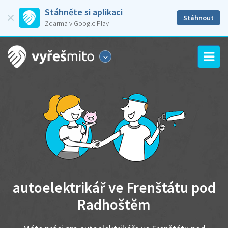
Stáhněte si aplikaci
Stáhnout
Zdarma v Google Play
autoelektrikář ve Frenštátu pod
Radhoštěm