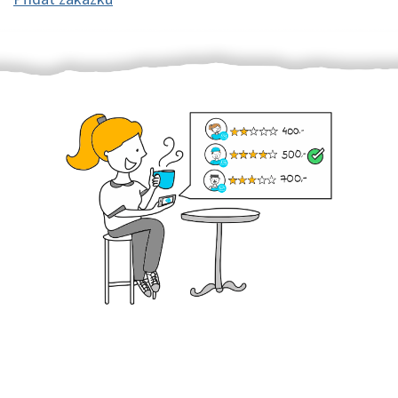
Krok III. - Hodnocení
Vybraný šikula vaše zadání po domluvě a v souladu s