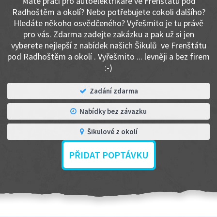
Máte práci pro autoelektrikáře ve Frenštátu pod
Radhoštěm a okolí? Nebo potřebujete cokoli dalšího?
Hledáte někoho osvědčeného? Vyřešmito je tu právě
pro vás. Zdarma zadejte zakázku a pak už si jen
vyberete nejlepší z nabídek našich Šikulů ve Frenštátu
pod Radhoštěm a okolí . Vyřešmito ... levněji a bez firem
:-)
Zadání zdarma
Nabídky bez závazku
Šikulové z okolí
PŘIDAT POPTÁVKU