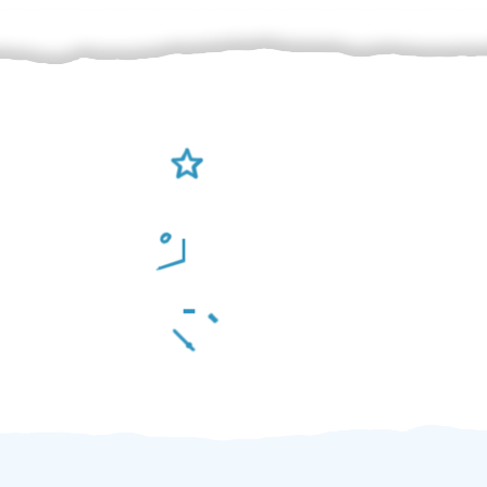
Ověření šikulové
Odměna po práci
Za 2 minuty