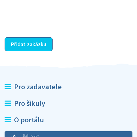
jeho nabídkou vyřeší. Po splnění úkolu mu náleží
dohodnutá odměna. Zda proběhlo vše jak mělo, se
ostatní dozví z vašeho vzájemného hodnocení. A
máte vyřešeno :-)
Přidat zakázku
Pro zadavatele
Pro šikuly
O portálu
Stáhnout v