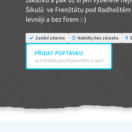
Šikulů ve Frenštátu pod Radhoštěm a 
levněji a bez firem :-)
Zadání zdarma
Nabídky bez závazku
Š
PŘIDAT POPTÁVKU
ve Frenštátu pod Radhoštěm a okolí