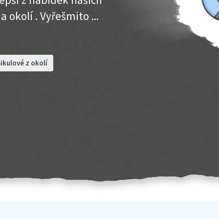
okolí . Vyřešmito ...
ikulové z okolí