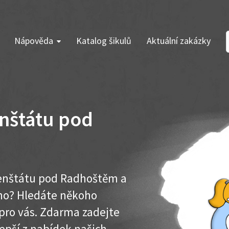
Nápověda
Katalog šikulů
Aktuální zakázky
nštátu pod
renštátu pod Radhoštěm a
ího? Hledáte někoho
pro vás. Zdarma zadejte
lepší z nabídek našich