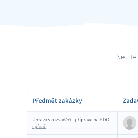
Nechte 
Předmět zakázky
Zada
Úprava v rozvaděči - příprava na HDO
spínač