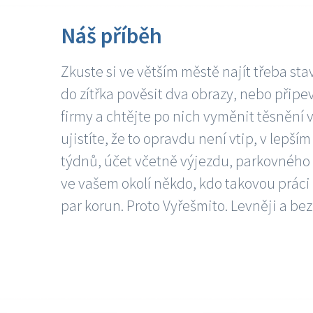
Náš příběh
Zkuste si ve větším městě najít třeba sta
do zítřka pověsit dva obrazy, nebo připev
firmy a chtějte po nich vyměnit těsnění v
ujistíte, že to opravdu není vtip, v lepš
týdnů, účet včetně výjezdu, parkovného a
ve vašem okolí někdo, kdo takovou práci
par korun. Proto Vyřešmito. Levněji a bez