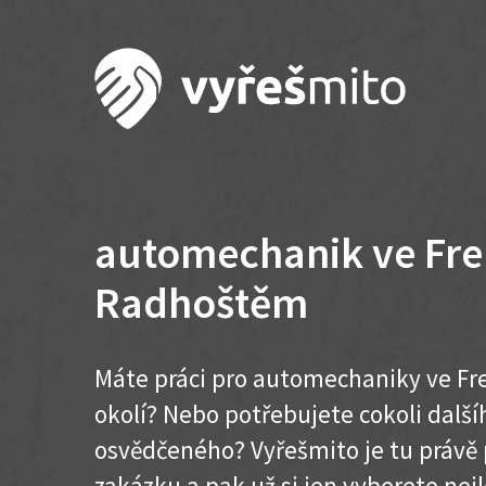
automechanik ve Fre
Radhoštěm
Máte práci pro automechaniky ve F
okolí? Nebo potřebujete cokoli dalš
osvědčeného? Vyřešmito je tu právě 
zakázku a pak už si jen vyberete nej