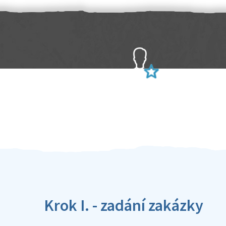
Sami hodnotíte schopnosti šikulů
Ověření šikulové
Krok I. - zadání zakázky