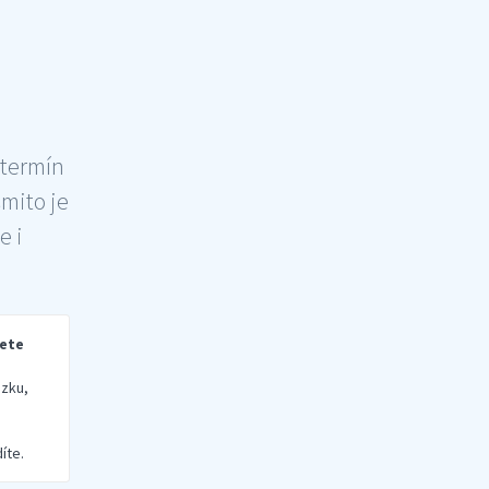
 termín
šmito je
e i
rete
zku,
íte.