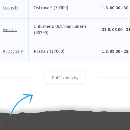
Lukas H.
Ostrava 3 (70300)
1.8. 00:00 - 30
Chlumec u Ústí nad Labem
Iveta J.
31.8. 08:00 - 3
(40339)
Kristýna P.
Praha 7 (17000)
1.8. 09:00 - 28
Další zakázky