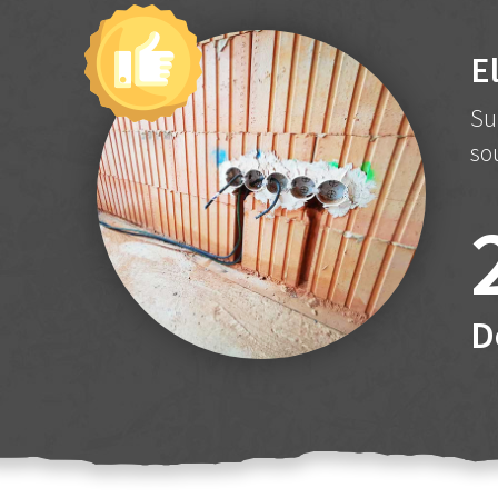
E
Su
so
D