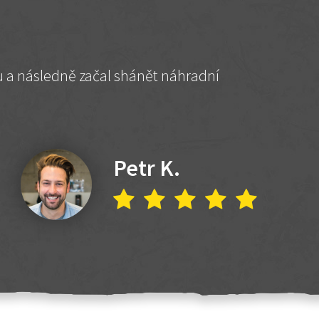
hu a následně začal shánět náhradní
Petr K.