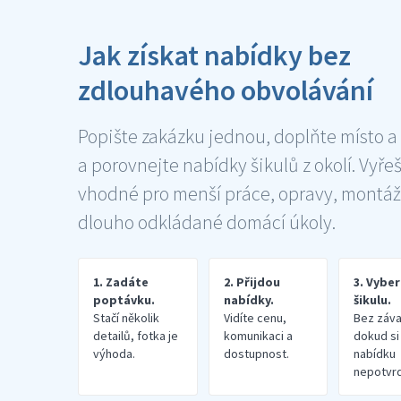
Jak získat nabídky bez
zdlouhavého obvolávání
Popište zakázku jednou, doplňte místo a
a porovnejte nabídky šikulů z okolí. Vyře
vhodné pro menší práce, opravy, montáž
dlouho odkládané domácí úkoly.
1. Zadáte
2. Přijdou
3. Vybe
poptávku.
nabídky.
šikulu.
Stačí několik
Vidíte cenu,
Bez záva
detailů, fotka je
komunikaci a
dokud si
výhoda.
dostupnost.
nabídku
nepotvrd