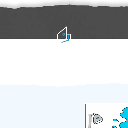
Práci hradíte po výkonu na místě
Odměna po práci