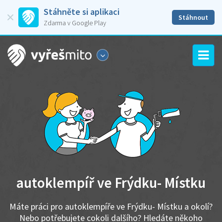
Stáhněte si aplikaci
Stáhnout
Zdarma v Google Play
autoklempíř ve Frýdku- Místku
Máte práci pro autoklempíře ve Frýdku- Místku a okolí?
Nebo potřebujete cokoli dalšího? Hledáte někoho