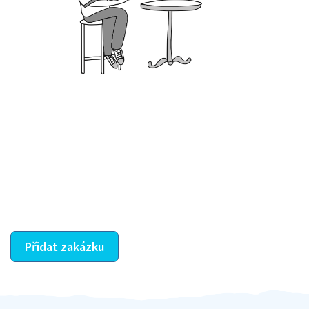
Krok III. - Hodnocení
Vybraný šikula vaše zadání po domluvě a v souladu s
jeho nabídkou vyřeší. Po splnění úkolu mu náleží
dohodnutá odměna. Zda proběhlo vše jak mělo, se
ostatní dozví z vašeho vzájemného hodnocení. A
máte vyřešeno :-)
Přidat zakázku