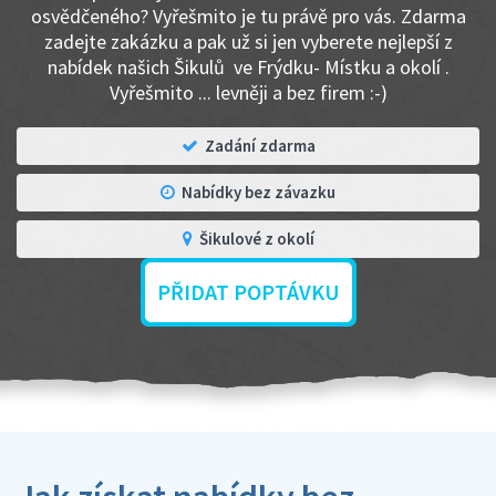
osvědčeného? Vyřešmito je tu právě pro vás. Zdarma
zadejte zakázku a pak už si jen vyberete nejlepší z
nabídek našich Šikulů ve Frýdku- Místku a okolí .
Vyřešmito ... levněji a bez firem :-)
Zadání zdarma
Nabídky bez závazku
Šikulové z okolí
PŘIDAT POPTÁVKU