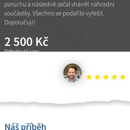
poruchu a následně začal shánět náhradní
součástky. Všechno se podařilo vyřešit.
Doporučuji!
2 500 Kč
Dohodnutá cena
Petr K.
Náš příběh