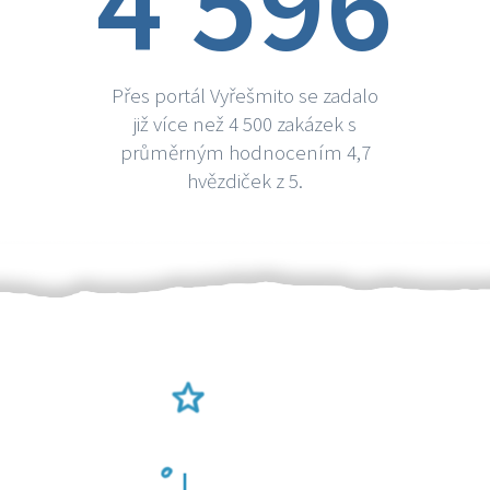
4 596
Přes portál Vyřešmito se zadalo
již více než 4 500 zakázek s
průměrným hodnocením 4,7
hvězdiček z 5.
Ověření šikulové
Odměna po práci