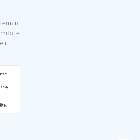
 termín
šmito je
e i
rete
zku,
íte.