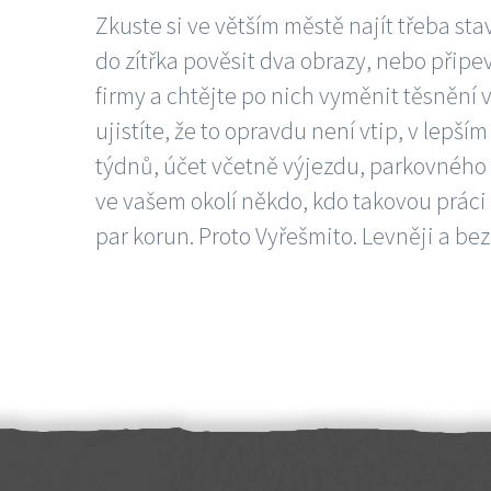
Zkuste si ve větším městě najít třeba sta
do zítřka pověsit dva obrazy, nebo připev
firmy a chtějte po nich vyměnit těsnění v
ujistíte, že to opravdu není vtip, v lepš
týdnů, účet včetně výjezdu, parkovného a
ve vašem okolí někdo, kdo takovou práci
par korun. Proto Vyřešmito. Levněji a bez