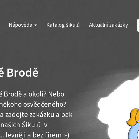
Nápověda
Katalog šikulů
Aktuální zakázky
ě Brodě
ě Brodě a okolí? Nebo
e někoho osvědčeného?
ma zadejte zakázku a pak
 našich Šikulů v
. levněji a bez firem :-)