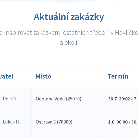
Aktuální zakázky
e inspirovat zakázkami ostatních třeba i v Havlíčk
a okolí.
vatel
Místo
Termín
Petr N.
Odolena Voda (25070)
30.7. 20:02 - 7
Lukas H.
Ostrava 3 (70300)
1.8. 00:00 - 30