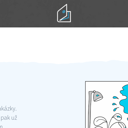
Práci hradíte po výkonu na místě
Odměna po práci
akázky.
 pak už
ám