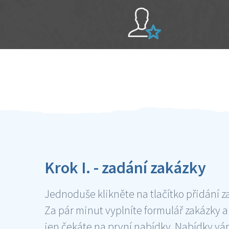
Sami hodnotíte schopnosti šikulů
Ověření šikulové
Krok I. - zadání zakázky
Jednoduše klikněte na tlačítko přidání z
Za pár minut vyplníte formulář zakázky a
jen čekáte na první nabídky. Nabídky v