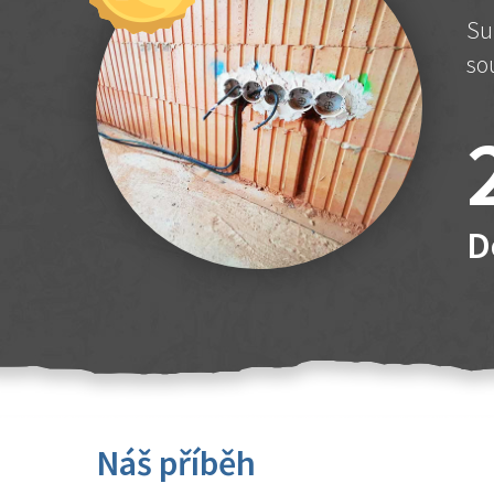
Su
so
D
Náš příběh