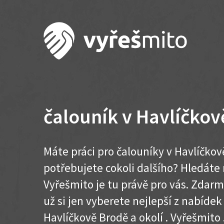
čalouník v Havlíčkov
Máte práci pro čalouníky v Havlíčkov
potřebujete cokoli dalšího? Hledát
Vyřešmito je tu právě pro vás. Zdar
už si jen vyberete nejlepší z nabídek
Havlíčkově Brodě a okolí . Vyřešmito ..