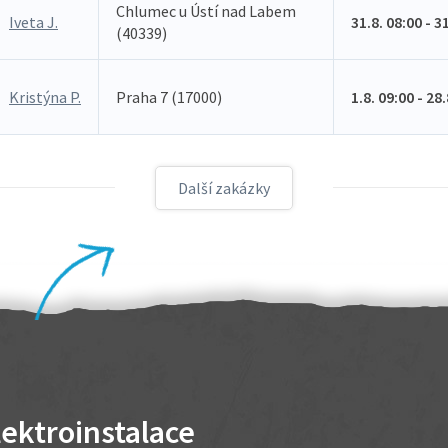
Chlumec u Ústí nad Labem
Iveta J.
31.8. 08:00 - 3
(40339)
Kristýna P.
Praha 7 (17000)
1.8. 09:00 - 28
Další zakázky
lektroinstalace