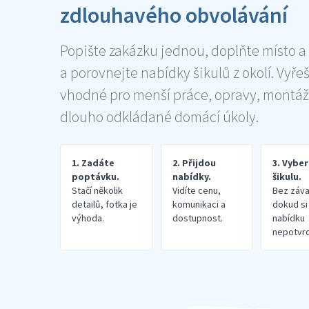
zdlouhavého obvolávání
Popište zakázku jednou, doplňte místo a
a porovnejte nabídky šikulů z okolí. Vyře
vhodné pro menší práce, opravy, montáž
dlouho odkládané domácí úkoly.
1. Zadáte
2. Přijdou
3. Vybe
poptávku.
nabídky.
šikulu.
Stačí několik
Vidíte cenu,
Bez záva
detailů, fotka je
komunikaci a
dokud si
výhoda.
dostupnost.
nabídku
nepotvrd