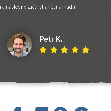
hu a následně začal shánět náhradní
Petr K.