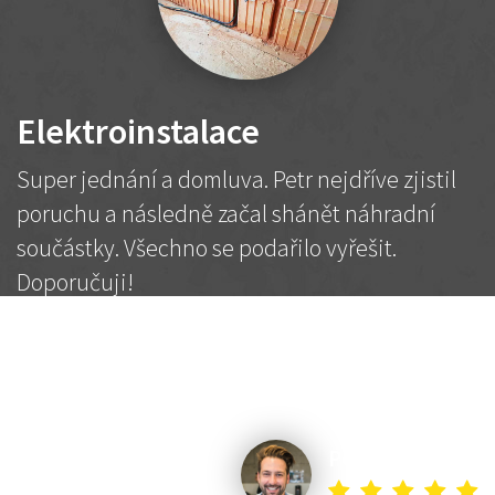
Elektroinstalace
Super jednání a domluva. Petr nejdříve zjistil
poruchu a následně začal shánět náhradní
součástky. Všechno se podařilo vyřešit.
Doporučuji!
2 500 Kč
Dohodnutá cena
Petr K.