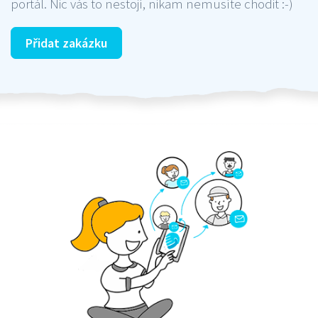
portál. Nic vás to nestojí, nikam nemusíte chodit :-)
Přidat zakázku