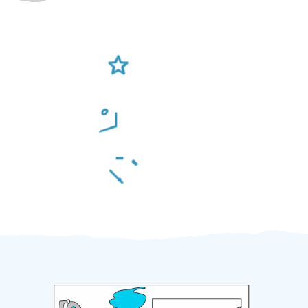
Ověření šikulové
Odměna po práci
Za 2 minuty