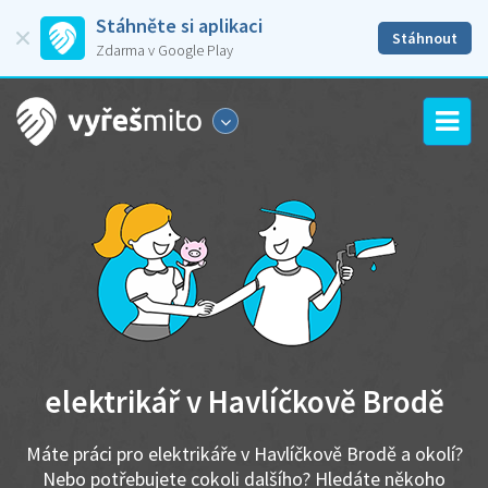
Stáhněte si aplikaci
Stáhnout
Zdarma v Google Play
elektrikář v Havlíčkově Brodě
Máte práci pro elektrikáře v Havlíčkově Brodě a okolí?
Nebo potřebujete cokoli dalšího? Hledáte někoho