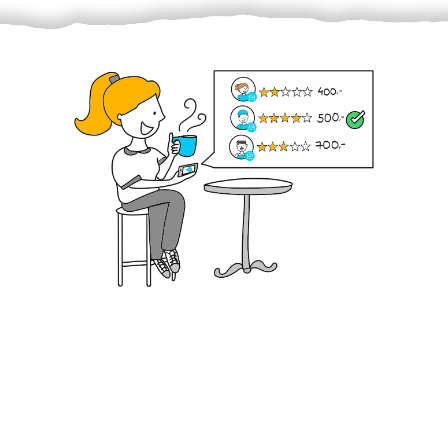
Krok III. - Hodnocení
Vybraný šikula vaše zadání po domluvě a v souladu s
jeho nabídkou vyřeší. Po splnění úkolu mu náleží
dohodnutá odměna. Zda proběhlo vše jak mělo, se