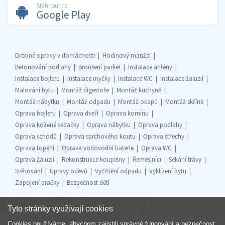
Stáhnout na
Google Play
Drobné opravy v domácnosti
Hodinový manžel
Betonování podlahy
Broušení parket
Instalace antény
Instalace bojleru
Instalace myčky
Instalace WC
Instalace žaluzií
Malování bytu
Montáž digestoře
Montáž kuchyně
Montáž nábytku
Montáž odpadu
Montáž okapů
Montáž skříně
Oprava bojleru
Oprava dveří
Oprava komínu
Oprava kožené sedačky
Oprava nábytku
Oprava podlahy
Oprava schodů
Oprava sprchového koutu
Oprava střechy
Oprava topení
Oprava vodovodní baterie
Oprava WC
Oprava žaluzií
Rekonstrukce koupelny
Řemeslníci
Sekání trávy
Stěhování
Úpravy oděvů
Vyčištění odpadu
Vyklízení bytu
Zapojení pračky
Bezpečnost dětí
Tyto stránky využívají cookies
Cookies používáme, abychom zajistili správné fungování a bezpečnost