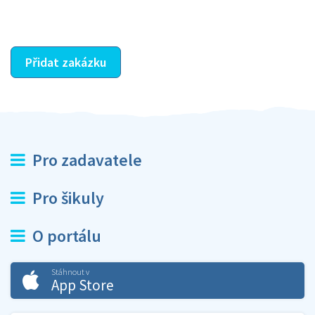
ostatní dozví z vašeho vzájemného hodnocení. A
máte vyřešeno :-)
Přidat zakázku
Pro zadavatele
Pro šikuly
O portálu
Stáhnout v
App Store