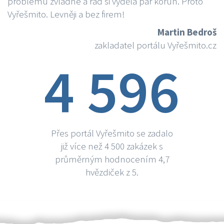
problému zvládne a rád si vydělá par korun. Proto
Vyřešmito. Levněji a bez firem!
Martin Bedroš
zakladatel portálu Vyřešmito.cz
4 596
Přes portál Vyřešmito se zadalo
již více než 4 500 zakázek s
průměrným hodnocením 4,7
hvězdiček z 5.