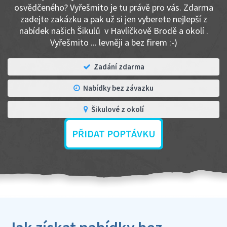
osvědčeného? Vyřešmito je tu právě pro vás. Zdarma
zadejte zakázku a pak už si jen vyberete nejlepší z
nabídek našich Šikulů v Havlíčkově Brodě a okolí .
Vyřešmito ... levněji a bez firem :-)
Zadání zdarma
Nabídky bez závazku
Šikulové z okolí
PŘIDAT POPTÁVKU