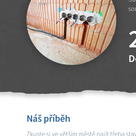
so
D
Náš příběh
Zkuste si ve větším městě najít třeba sta