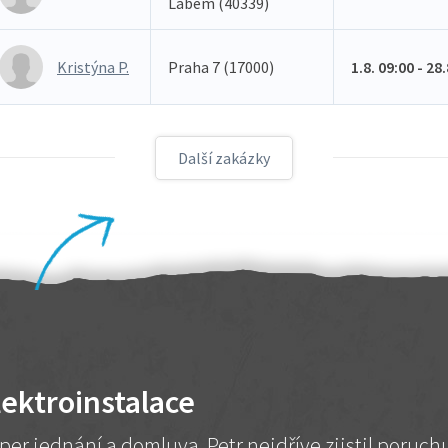
Labem (40339)
Kristýna P.
Praha 7 (17000)
1.8. 09:00 - 28
Další zakázky
lektroinstalace
per jednání a domluva. Petr nejdříve zjistil poruc