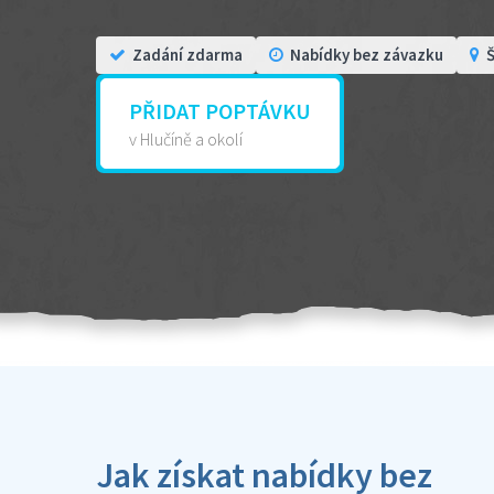
Zadání zdarma
Nabídky bez závazku
Š
PŘIDAT POPTÁVKU
v Hlučíně a okolí
Jak získat nabídky bez