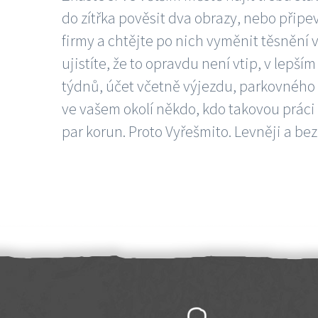
do zítřka pověsit dva obrazy, nebo připev
firmy a chtějte po nich vyměnit těsnění v
ujistíte, že to opravdu není vtip, v lepš
týdnů, účet včetně výjezdu, parkovného a
ve vašem okolí někdo, kdo takovou práci
par korun. Proto Vyřešmito. Levněji a bez