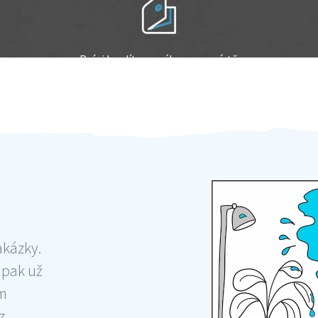
Práci hradíte po výkonu na místě
Odměna po práci
akázky.
 pak už
ám
 ,