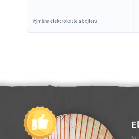
Výměna elektrokotle a bojleru
E
Su