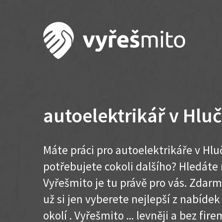
autoelektrikář v Hlu
Máte práci pro autoelektrikáře v Hlu
potřebujete cokoli dalšího? Hledát
Vyřešmito je tu právě pro vás. Zdar
už si jen vyberete nejlepší z nabídek
okolí . Vyřešmito ... levněji a bez firem