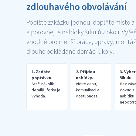
zdlouhavého obvolávání
Popište zakázku jednou, doplňte místo a
a porovnejte nabídky šikulů z okolí. Vyře
vhodné pro menší práce, opravy, montáž
dlouho odkládané domácí úkoly.
1. Zadáte
2. Přijdou
3. Vybe
poptávku.
nabídky.
šikulu.
Stačí několik
Vidíte cenu,
Bez záva
detailů, fotka je
komunikaci a
dokud si
výhoda.
dostupnost.
nabídku
nepotvrd