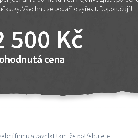
učástky. Všechno se podařilo vyřešit. Doporučuji!
2 500 Kč
ohodnutá cena
vební firmu a zavolat tam, že potřebujete