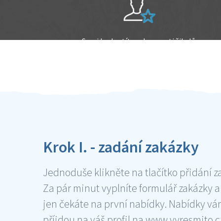
Sami hodnotíte schopnosti šikulů
Ověření šikulové
Krok I. - zadání zakázky
Jednoduše klikněte na tlačítko přidání z
Za pár minut vyplníte formulář zakázky a
jen čekáte na první nabídky. Nabídky v
příjdou na váš profil na www.vyresmito.cz