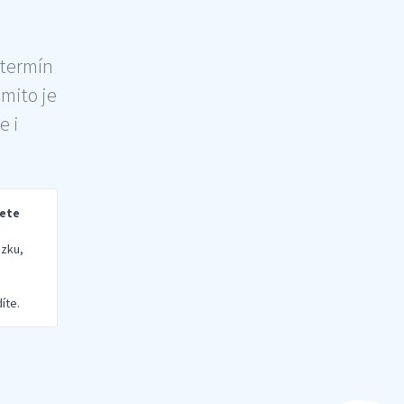
 termín
šmito je
e i
rete
zku,
íte.