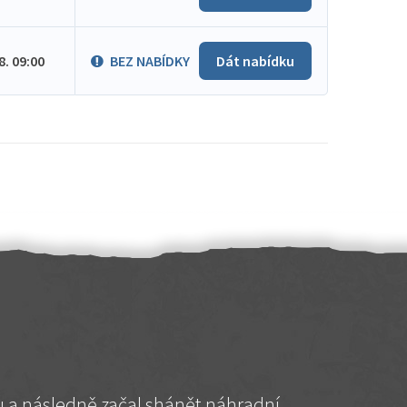
.8. 09:00
BEZ NABÍDKY
Dát nabídku
hu a následně začal shánět náhradní