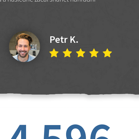
Petr K.
4 596