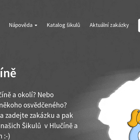
Nápověda
Katalog šikulů
Aktuální zakázky
číně
číně a okolí? Nebo
e někoho osvědčeného?
ma zadejte zakázku a pak
 našich Šikulů v Hlučíně a
 :-)