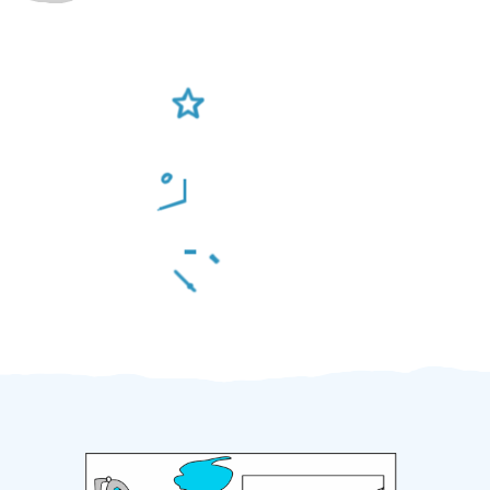
Ověření šikulové
Odměna po práci
Za 2 minuty