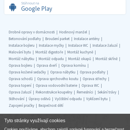
Stáhnout na
Google Play
Drobné opravy v domácnosti
Hodinový manžel
Betonování podlahy
Broušení parket
Instalace antény
Instalace bojleru
Instalace myčky
Instalace WC
Instalace žaluzií
Malování bytu
Montáž digestoře
Montáž kuchyně
Montáž nábytku
Montáž odpadu
Montáž okapů
Montáž skříně
Oprava bojleru
Oprava dveří
Oprava komínu
Oprava kožené sedačky
Oprava nábytku
Oprava podlahy
Oprava schodů
Oprava sprchového koutu
Oprava střechy
Oprava topení
Oprava vodovodní baterie
Oprava WC
Oprava žaluzií
Rekonstrukce koupelny
Řemeslníci
Sekání trávy
Stěhování
Úpravy oděvů
Vyčištění odpadu
Vyklízení bytu
Zapojení pračky
Bezpečnost dětí
Tyto stránky využívají cookies
Cookies používáme, abychom zajistili správné fungování a bezpečnost