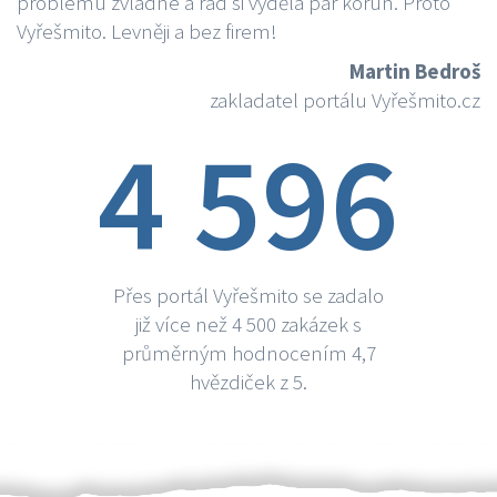
problému zvládne a rád si vydělá par korun. Proto
Vyřešmito. Levněji a bez firem!
Martin Bedroš
zakladatel portálu Vyřešmito.cz
4 596
Přes portál Vyřešmito se zadalo
již více než 4 500 zakázek s
průměrným hodnocením 4,7
hvězdiček z 5.