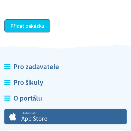
ostatní dozví z vašeho vzájemného hodnocení. A
máte vyřešeno :-)
Přidat zakázku
Pro zadavatele
Pro šikuly
O portálu
Stáhnout v
App Store