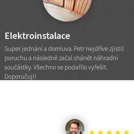
Elektroinstalace
Super jednání a domluva. Petr nejdříve zjistil
poruchu a následně začal shánět náhradní
součástky. Všechno se podařilo vyřešit.
Doporučuji!
2 500 Kč
Dohodnutá cena
Petr K.