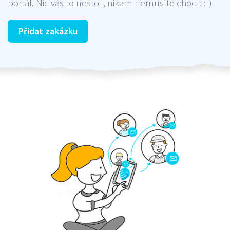
portál. Nic vás to nestojí, nikam nemusíte chodit :-)
Přidat zakázku