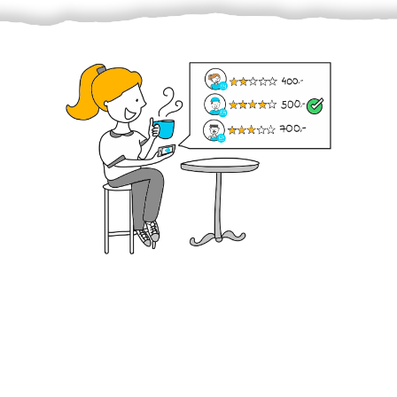
Krok III. - Hodnocení
Vybraný šikula vaše zadání po domluvě a v souladu s
jeho nabídkou vyřeší. Po splnění úkolu mu náleží
dohodnutá odměna. Zda proběhlo vše jak mělo, se