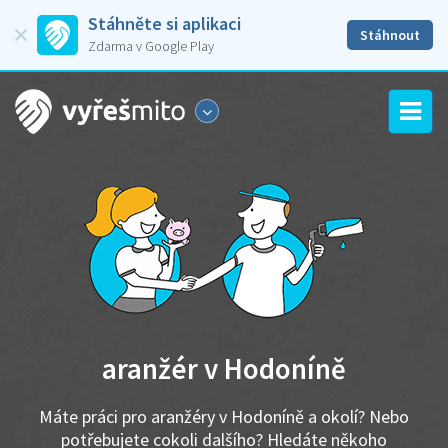
Stáhněte si aplikaci
Stáhnout
Zdarma v Google Play
aranžér v Hodoníně
Máte práci pro aranžéry v Hodoníně a okolí? Nebo
potřebujete cokoli dalšího? Hledáte někoho