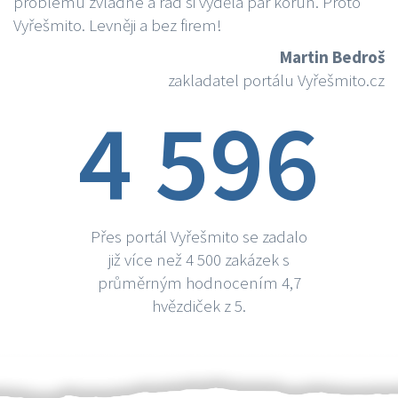
problému zvládne a rád si vydělá par korun. Proto
Vyřešmito. Levněji a bez firem!
Martin Bedroš
zakladatel portálu Vyřešmito.cz
4 596
Přes portál Vyřešmito se zadalo
již více než 4 500 zakázek s
průměrným hodnocením 4,7
hvězdiček z 5.