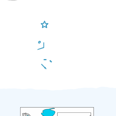
Ověření šikulové
Odměna po práci
Za 2 minuty