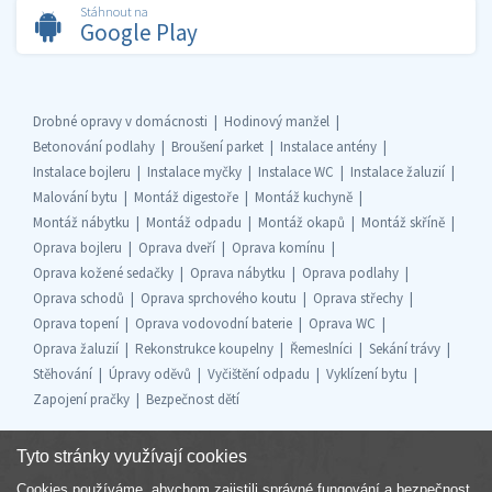
Stáhnout na
Google Play
Drobné opravy v domácnosti
Hodinový manžel
Betonování podlahy
Broušení parket
Instalace antény
Instalace bojleru
Instalace myčky
Instalace WC
Instalace žaluzií
Malování bytu
Montáž digestoře
Montáž kuchyně
Montáž nábytku
Montáž odpadu
Montáž okapů
Montáž skříně
Oprava bojleru
Oprava dveří
Oprava komínu
Oprava kožené sedačky
Oprava nábytku
Oprava podlahy
Oprava schodů
Oprava sprchového koutu
Oprava střechy
Oprava topení
Oprava vodovodní baterie
Oprava WC
Oprava žaluzií
Rekonstrukce koupelny
Řemeslníci
Sekání trávy
Stěhování
Úpravy oděvů
Vyčištění odpadu
Vyklízení bytu
Zapojení pračky
Bezpečnost dětí
Tyto stránky využívají cookies
Cookies používáme, abychom zajistili správné fungování a bezpečnost