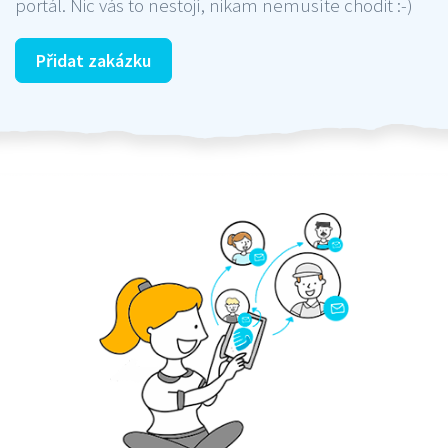
portál. Nic vás to nestojí, nikam nemusíte chodit :-)
Přidat zakázku