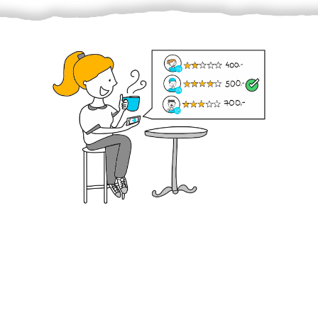
Krok III. - Hodnocení
Vybraný šikula vaše zadání po domluvě a v souladu s
jeho nabídkou vyřeší. Po splnění úkolu mu náleží
dohodnutá odměna. Zda proběhlo vše jak mělo, se