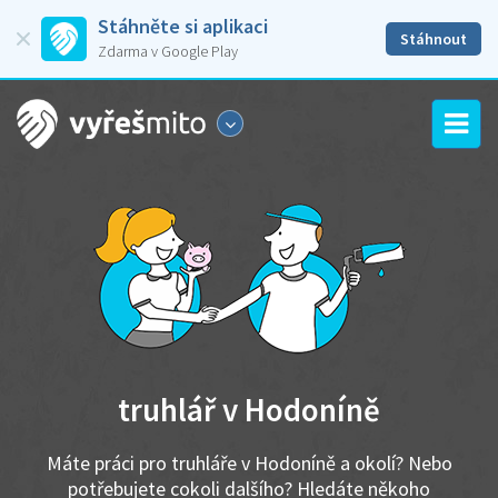
Stáhněte si aplikaci
Stáhnout
Zdarma v Google Play
truhlář v Hodoníně
Máte práci pro truhláře v Hodoníně a okolí? Nebo
potřebujete cokoli dalšího? Hledáte někoho