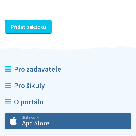
ostatní dozví z vašeho vzájemného hodnocení. A
máte vyřešeno :-)
Přidat zakázku
Pro zadavatele
Pro šikuly
O portálu
Stáhnout v
App Store