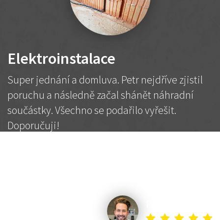
Elektroinstalace
Super jednání a domluva. Petr nejdříve zjistil
poruchu a následně začal shánět náhradní
součástky. Všechno se podařilo vyřešit.
Doporučuji!
2 500 Kč
Dohodnutá cena
Petr K.