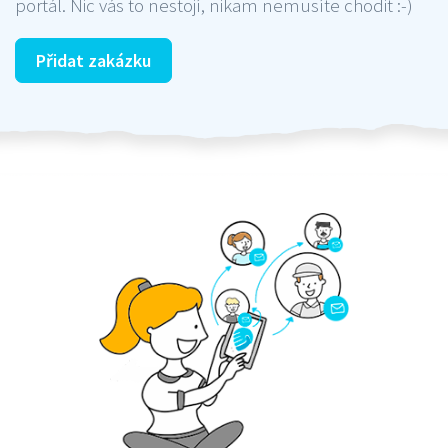
portál. Nic vás to nestojí, nikam nemusíte chodit :-)
Přidat zakázku