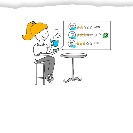
Krok III. - Hodnocení
Vybraný šikula vaše zadání po domluvě a v souladu s
jeho nabídkou vyřeší. Po splnění úkolu mu náleží
dohodnutá odměna. Zda proběhlo vše jak mělo, se