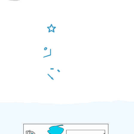
Ověření šikulové
Odměna po práci
Za 2 minuty