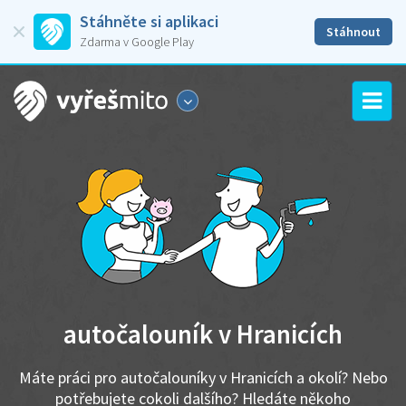
Stáhněte si aplikaci
Stáhnout
Zdarma v Google Play
autočalouník v Hranicích
Máte práci pro autočalouníky v Hranicích a okolí? Nebo
potřebujete cokoli dalšího? Hledáte někoho