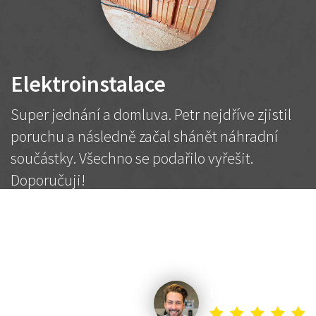
Elektroinstalace
Super jednání a domluva. Petr nejdříve zjistil
poruchu a následně začal shánět náhradní
součástky. Všechno se podařilo vyřešit.
Doporučuji!
2 500 Kč
Dohodnutá cena
Petr K.