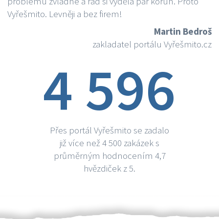
problému zvládne a rád si vydělá par korun. Proto
Vyřešmito. Levněji a bez firem!
Martin Bedroš
zakladatel portálu Vyřešmito.cz
4 596
Přes portál Vyřešmito se zadalo
již více než 4 500 zakázek s
průměrným hodnocením 4,7
hvězdiček z 5.