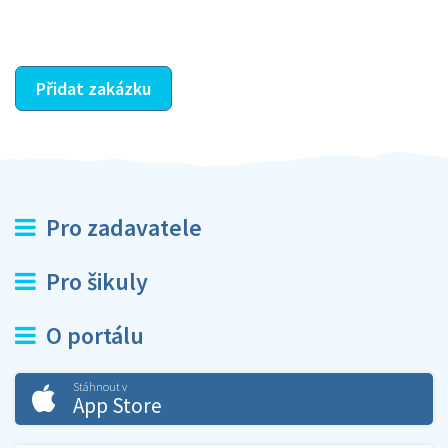
ostatní dozví z vašeho vzájemného hodnocení. A
máte vyřešeno :-)
Přidat zakázku
Pro zadavatele
Pro šikuly
O portálu
Stáhnout v
App Store