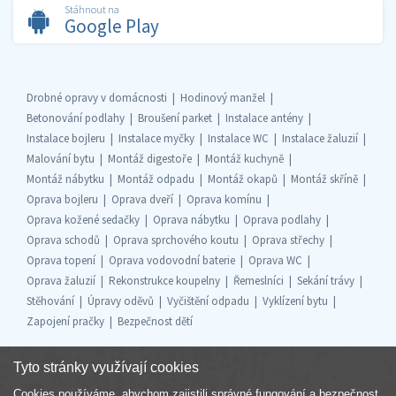
Stáhnout na
Google Play
Drobné opravy v domácnosti
Hodinový manžel
Betonování podlahy
Broušení parket
Instalace antény
Instalace bojleru
Instalace myčky
Instalace WC
Instalace žaluzií
Malování bytu
Montáž digestoře
Montáž kuchyně
Montáž nábytku
Montáž odpadu
Montáž okapů
Montáž skříně
Oprava bojleru
Oprava dveří
Oprava komínu
Oprava kožené sedačky
Oprava nábytku
Oprava podlahy
Oprava schodů
Oprava sprchového koutu
Oprava střechy
Oprava topení
Oprava vodovodní baterie
Oprava WC
Oprava žaluzií
Rekonstrukce koupelny
Řemeslníci
Sekání trávy
Stěhování
Úpravy oděvů
Vyčištění odpadu
Vyklízení bytu
Zapojení pračky
Bezpečnost dětí
Tyto stránky využívají cookies
Cookies používáme, abychom zajistili správné fungování a bezpečnost