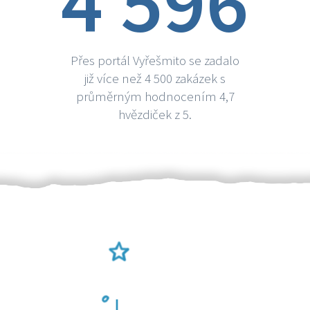
4 596
Přes portál Vyřešmito se zadalo
již více než 4 500 zakázek s
průměrným hodnocením 4,7
hvězdiček z 5.
Ověření šikulové
Odměna po práci