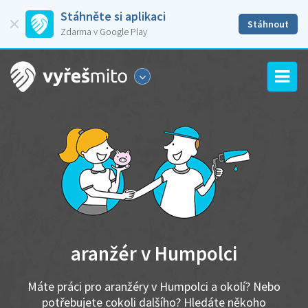
Stáhněte si aplikaci
Stáhnout
Zdarma v Google Play
aranžér v Humpolci
Máte práci pro aranžéry v Humpolci a okolí? Nebo
potřebujete cokoli dalšího? Hledáte někoho