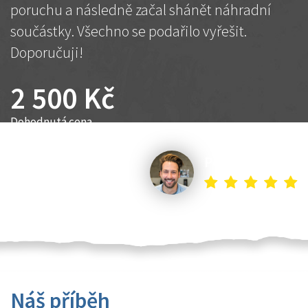
poruchu a následně začal shánět náhradní
součástky. Všechno se podařilo vyřešit.
Doporučuji!
2 500 Kč
Dohodnutá cena
Petr K.
Náš příběh