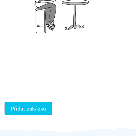
Krok III. - Hodnocení
Vybraný šikula vaše zadání po domluvě a v souladu s
jeho nabídkou vyřeší. Po splnění úkolu mu náleží
dohodnutá odměna. Zda proběhlo vše jak mělo, se
ostatní dozví z vašeho vzájemného hodnocení. A
máte vyřešeno :-)
Přidat zakázku