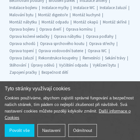
Betonování podlahy
Broušení parket
Instalace antény
Instalace bojleru
Instalace myčky
Instalace WC
Instalace žaluzií
Malování bytu
Montáž digestoře
Montáž kuchyně
Montáž nábytku
Montáž odpadu
Montáž okapů
Montáž skříně
Oprava bojleru
Oprava dveří
Oprava komínu
Oprava kožené sedačky
Oprava nábytku
Oprava podlahy
Oprava schodů
Oprava sprchového koutu
Oprava střechy
Oprava topení
Oprava vodovodní baterie
Oprava WC
Oprava žaluzií
Rekonstrukce koupelny
Řemeslníci
Sekání trávy
Stěhování
Úpravy oděvů
Vyčištění odpadu
Vyklízení bytu
Zapojení pračky
Bezpečnost dětí
Tyto stránky využívají cookies
Cookies používáme, abychom zajistili správné fungování a bezpečnost
Součást skupiny
našich stránek, tím pádem co nejlepší zkušenost při návštěvě. Svá
nastavení cookies můžete později kdykoliv změnit.
Další informace o
Cookies
Povolit vše
Nastavení
Odmítnout