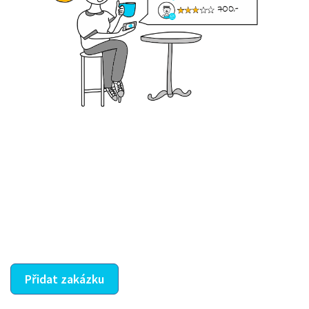
Krok III. - Hodnocení
Vybraný šikula vaše zadání po domluvě a v souladu s
jeho nabídkou vyřeší. Po splnění úkolu mu náleží
dohodnutá odměna. Zda proběhlo vše jak mělo, se
ostatní dozví z vašeho vzájemného hodnocení. A
máte vyřešeno :-)
Přidat zakázku