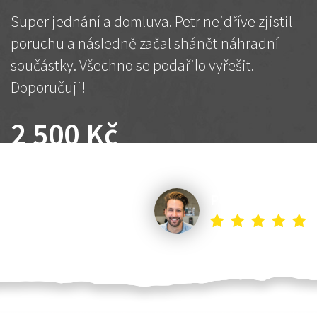
Super jednání a domluva. Petr nejdříve zjistil
poruchu a následně začal shánět náhradní
součástky. Všechno se podařilo vyřešit.
Doporučuji!
2 500 Kč
Dohodnutá cena
Petr K.