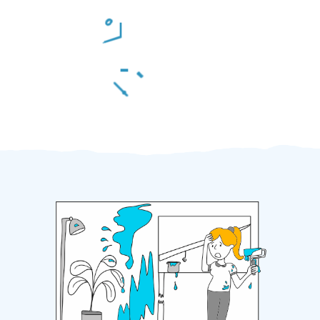
Odměna po práci
Za 2 minuty