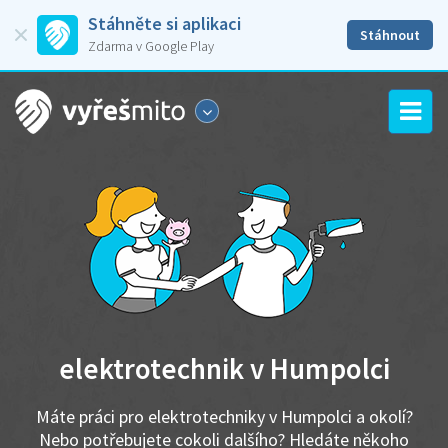
Stáhněte si aplikaci
Stáhnout
Zdarma v Google Play
elektrotechnik v Humpolci
Máte práci pro elektrotechniky v Humpolci a okolí?
Nebo potřebujete cokoli dalšího? Hledáte někoho