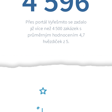
4 596
Přes portál Vyřešmito se zadalo
již více než 4 500 zakázek s
průměrným hodnocením 4,7
hvězdiček z 5.
Ověření šikulové
Odměna po práci