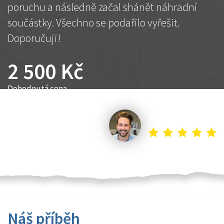
poruchu a následně začal shánět náhradní
součástky. Všechno se podařilo vyřešit.
Doporučuji!
2 500 Kč
Dohodnutá cena
Petr K.
Náš příběh