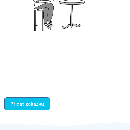
Krok III. - Hodnocení
Vybraný šikula vaše zadání po domluvě a v souladu s
jeho nabídkou vyřeší. Po splnění úkolu mu náleží
dohodnutá odměna. Zda proběhlo vše jak mělo, se
ostatní dozví z vašeho vzájemného hodnocení. A
máte vyřešeno :-)
Přidat zakázku