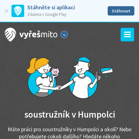
Stáhněte si aplikaci
Stáhnout
Zdarma v Google Play
soustružník v Humpolci
Máte práci pro soustružníky v Humpolci a okolí? Nebo
potřebujete cokoli dalšího? Hledáte někoho