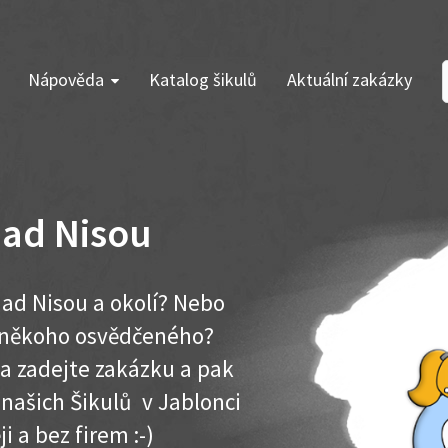
Nápověda
Katalog šikulů
Aktuální zakázky
nad Nisou
nad Nisou a okolí? Nebo
e někoho osvědčeného?
ma zadejte zakázku a pak
 našich Šikulů v Jablonci
ji a bez firem :-)