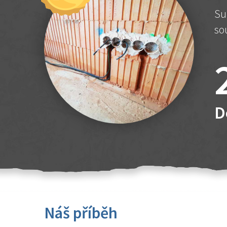
Su
so
D
Náš příběh