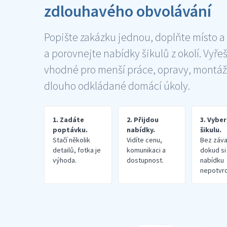
zdlouhavého obvolávání
Popište zakázku jednou, doplňte místo a
a porovnejte nabídky šikulů z okolí. Vyře
vhodné pro menší práce, opravy, montáž
dlouho odkládané domácí úkoly.
1. Zadáte
2. Přijdou
3. Vybe
poptávku.
nabídky.
šikulu.
Stačí několik
Vidíte cenu,
Bez záva
detailů, fotka je
komunikaci a
dokud si
výhoda.
dostupnost.
nabídku
nepotvrd