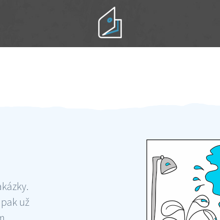
Práci hradíte po výkonu na místě
Odměna po práci
akázky.
 pak už
ám