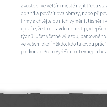
Zkuste si ve větším městě najít třeba sta
do zítřka pověsit dva obrazy, nebo připev
firmy a chtějte po nich vyměnit těsnění v
ujistíte, že to opravdu není vtip, v lepš
týdnů, účet včetně výjezdu, parkovného a
ve vašem okolí někdo, kdo takovou práci
par korun. Proto Vyřešmito. Levněji a bez