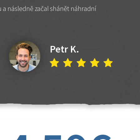
hu a následně začal shánět náhradní
Petr K.