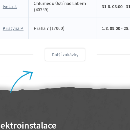
Chlumec u Ústí nad Labem
Iveta J.
31.8. 08:00 - 3
(40339)
Kristýna P.
Praha 7 (17000)
1.8. 09:00 - 28
Další zakázky
lektroinstalace