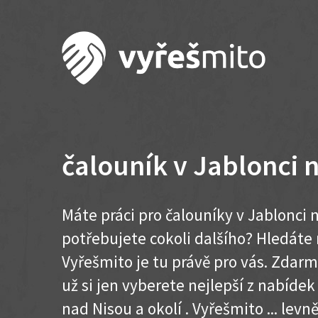
čalouník v Jablonci 
Máte práci pro čalouníky v Jablonci 
potřebujete cokoli dalšího? Hledát
Vyřešmito je tu právě pro vás. Zdar
už si jen vyberete nejlepší z nabídek
nad Nisou a okolí . Vyřešmito ... levně