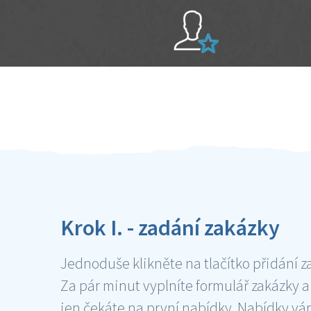
Sami hodnotíte schopnosti šikulů
Ověření šikulové
Krok I. - zadání zakázky
Jednoduše klikněte na tlačítko přidání z
Za pár minut vyplníte formulář zakázky a
jen čekáte na první nabídky. Nabídky v