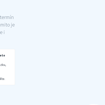
 termín
šmito je
e i
rete
zku,
íte.