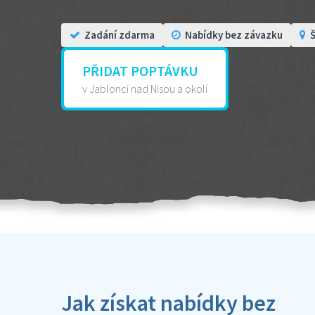
Zadání zdarma
Nabídky bez závazku
Š
PŘIDAT POPTÁVKU
v Jablonci nad Nisou a okolí
Jak získat nabídky bez