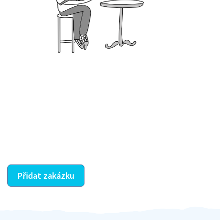
Krok III. - Hodnocení
Vybraný šikula vaše zadání po domluvě a v souladu s
jeho nabídkou vyřeší. Po splnění úkolu mu náleží
dohodnutá odměna. Zda proběhlo vše jak mělo, se
ostatní dozví z vašeho vzájemného hodnocení. A
máte vyřešeno :-)
Přidat zakázku