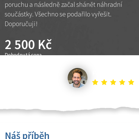
poruchu a následně začal shánět náhradní
součástky. Všechno se podařilo vyřešit.
Doporučuji!
2 500 Kč
Dohodnutá cena
Petr K.
Náš příběh