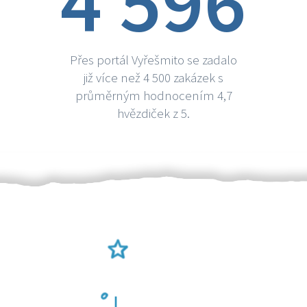
4 596
Přes portál Vyřešmito se zadalo
již více než 4 500 zakázek s
průměrným hodnocením 4,7
hvězdiček z 5.
Ověření šikulové
Odměna po práci