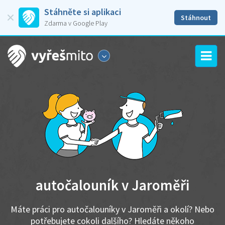
Stáhněte si aplikaci
Stáhnout
Zdarma v Google Play
autočalouník v Jaroměři
Máte práci pro autočalouníky v Jaroměři a okolí? Nebo
potřebujete cokoli dalšího? Hledáte někoho