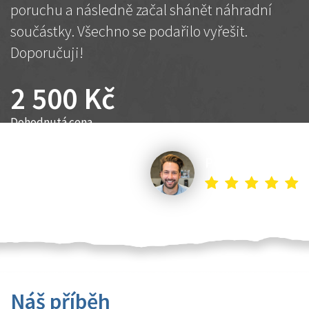
poruchu a následně začal shánět náhradní
součástky. Všechno se podařilo vyřešit.
Doporučuji!
2 500 Kč
Dohodnutá cena
Petr K.
Náš příběh