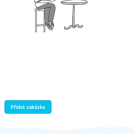
Krok III. - Hodnocení
Vybraný šikula vaše zadání po domluvě a v souladu s
jeho nabídkou vyřeší. Po splnění úkolu mu náleží
dohodnutá odměna. Zda proběhlo vše jak mělo, se
ostatní dozví z vašeho vzájemného hodnocení. A
máte vyřešeno :-)
Přidat zakázku