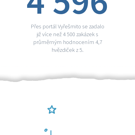
4 596
Přes portál Vyřešmito se zadalo
již více než 4 500 zakázek s
průměrným hodnocením 4,7
hvězdiček z 5.
Ověření šikulové
Odměna po práci