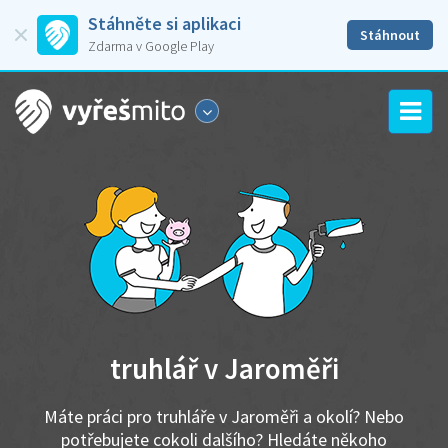
Stáhněte si aplikaci
Stáhnout
Zdarma v Google Play
truhlář v Jaroměři
Máte práci pro truhláře v Jaroměři a okolí? Nebo
potřebujete cokoli dalšího? Hledáte někoho