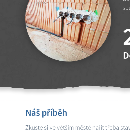
so
D
Náš příběh
Zkuste si ve větším městě najít třeba sta