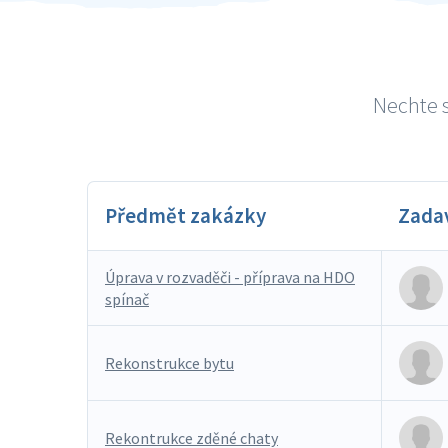
Nechte s
Předmět zakázky
Zada
Úprava v rozvaděči - příprava na HDO
spínač
Rekonstrukce bytu
Rekontrukce zděné chaty