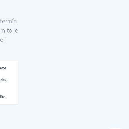
 termín
šmito je
e i
rete
zku,
íte.