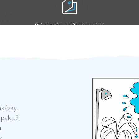
Práci hradíte po výkonu na místě
Odměna po práci
akázky.
 pak už
ám
 ,