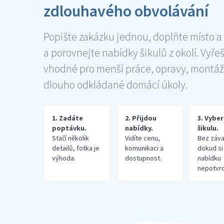
zdlouhavého obvolávání
Popište zakázku jednou, doplňte místo a
a porovnejte nabídky šikulů z okolí. Vyře
vhodné pro menší práce, opravy, montáž
dlouho odkládané domácí úkoly.
1. Zadáte
2. Přijdou
3. Vybe
poptávku.
nabídky.
šikulu.
Stačí několik
Vidíte cenu,
Bez záva
detailů, fotka je
komunikaci a
dokud si
výhoda.
dostupnost.
nabídku
nepotvrd