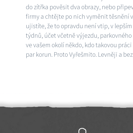
do zítřka pověsit dva obrazy, nebo připev
firmy a chtějte po nich vyměnit těsnění v
ujistíte, že to opravdu není vtip, v lepš
týdnů, účet včetně výjezdu, parkovného a
ve vašem okolí někdo, kdo takovou práci
par korun. Proto Vyřešmito. Levněji a bez