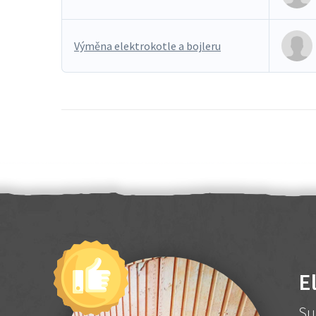
Výměna elektrokotle a bojleru
E
Su