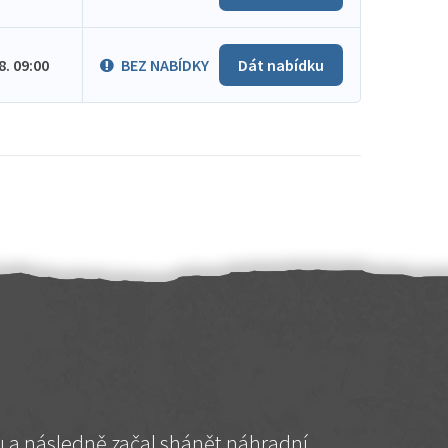
.8. 09:00
BEZ NABÍDKY
Dát nabídku
hu a následně začal shánět náhradní