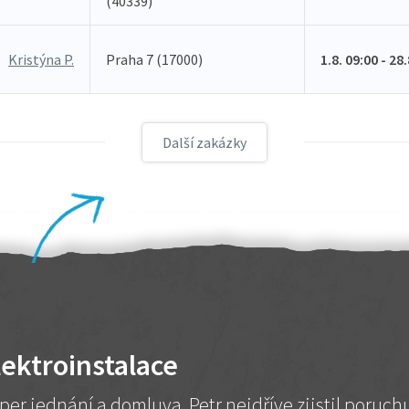
(40339)
Kristýna P.
Praha 7 (17000)
1.8. 09:00 - 28
Další zakázky
lektroinstalace
per jednání a domluva. Petr nejdříve zjistil poruc