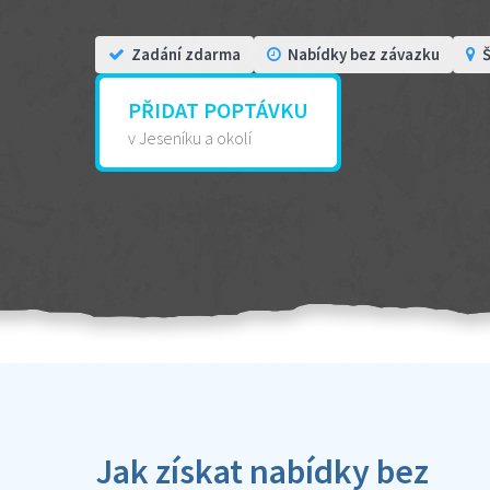
Zadání zdarma
Nabídky bez závazku
Š
PŘIDAT POPTÁVKU
v Jeseníku a okolí
Jak získat nabídky bez