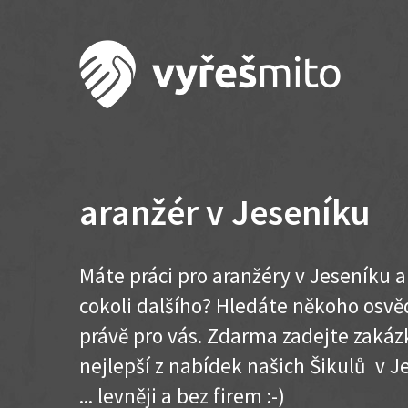
aranžér v Jeseníku
Máte práci pro aranžéry v Jeseníku 
cokoli dalšího? Hledáte někoho osvě
právě pro vás. Zdarma zadejte zakázk
nejlepší z nabídek našich Šikulů v J
... levněji a bez firem :-)