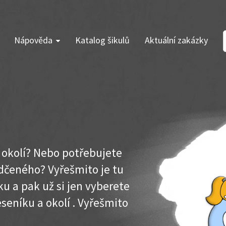
Nápověda
Katalog šikulů
Aktuální zakázky
a okolí? Nebo potřebujete
dčeného? Vyřešmito je tu
u a pak už si jen vyberete
eseníku a okolí . Vyřešmito