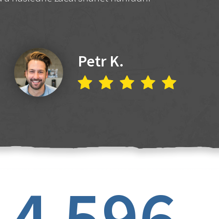
Petr K.
4 596