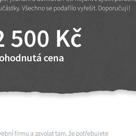
učástky. Všechno se podařilo vyřešit. Doporučuji!
2 500 Kč
ohodnutá cena
vební firmu a zavolat tam, že potřebujete