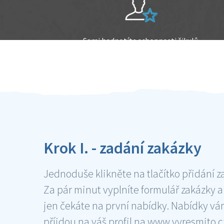
Sami hodnotíte schopnosti šikulů
Ověření šikulové
Krok I. - zadání zakázky
Jednoduše klikněte na tlačítko přidání z
Za pár minut vyplníte formulář zakázky a
jen čekáte na první nabídky. Nabídky v
příjdou na váš profil na www.vyresmito.cz