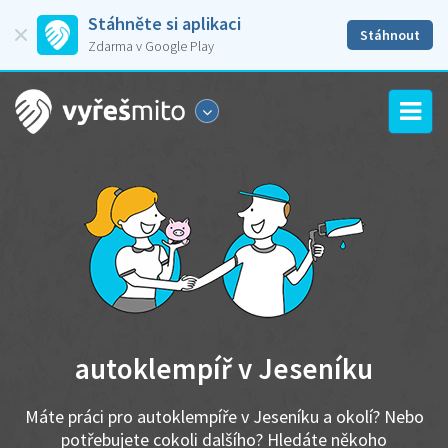
Stáhněte si aplikaci
Stáhnout
Zdarma v Google Play
autoklempíř v Jeseníku
Máte práci pro autoklempíře v Jeseníku a okolí? Nebo
potřebujete cokoli dalšího? Hledáte někoho