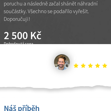
poruchu a následně začal shánět náhradní
součástky. Všechno se podařilo vyřešit.
Doporučuji!
2 500 Kč
Dohodnutá cena
Petr K.
Náš příběh