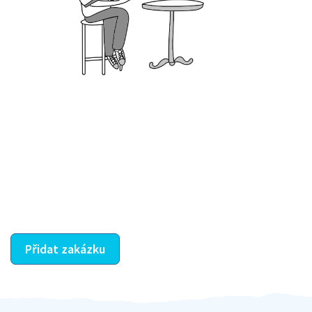
Krok III. - Hodnocení
Vybraný šikula vaše zadání po domluvě a v souladu s
jeho nabídkou vyřeší. Po splnění úkolu mu náleží
dohodnutá odměna. Zda proběhlo vše jak mělo, se
ostatní dozví z vašeho vzájemného hodnocení. A
máte vyřešeno :-)
Přidat zakázku