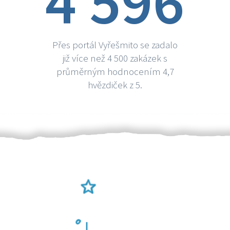
4 596
Přes portál Vyřešmito se zadalo
již více než 4 500 zakázek s
průměrným hodnocením 4,7
hvězdiček z 5.
Ověření šikulové
Odměna po práci