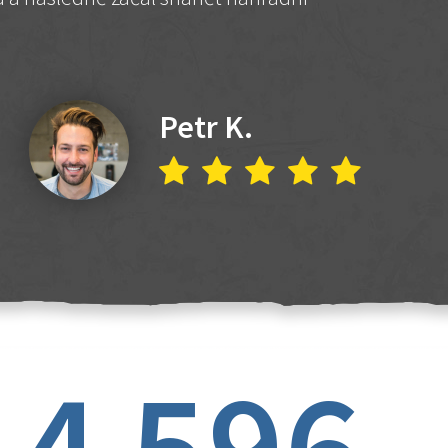
Petr K.
4 596