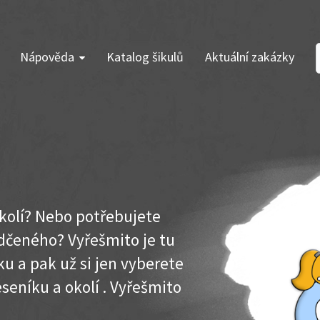
Nápověda
Katalog šikulů
Aktuální zakázky
okolí? Nebo potřebujete
dčeného? Vyřešmito je tu
u a pak už si jen vyberete
eseníku a okolí . Vyřešmito