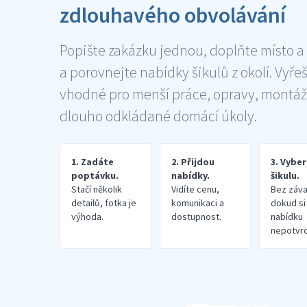
zdlouhavého obvolávání
Popište zakázku jednou, doplňte místo a
a porovnejte nabídky šikulů z okolí. Vyře
vhodné pro menší práce, opravy, montáž
dlouho odkládané domácí úkoly.
1. Zadáte
2. Přijdou
3. Vybe
poptávku.
nabídky.
šikulu.
Stačí několik
Vidíte cenu,
Bez záva
detailů, fotka je
komunikaci a
dokud si
výhoda.
dostupnost.
nabídku
nepotvrd