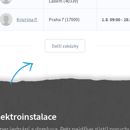
Labem (40339)
Kristýna P.
Praha 7 (17000)
1.8. 09:00 - 28
Další zakázky
lektroinstalace
per jednání a domluva. Petr nejdříve zjistil poruc