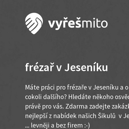
frézař v Jeseníku
Máte práci pro frézaře v Jeseníku a 
cokoli dalšího? Hledáte někoho osvě
právě pro vás. Zdarma zadejte zakázk
nejlepší z nabídek našich Šikulů v J
... levněji a bez firem :-)