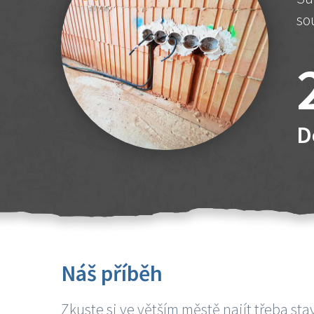
so
D
Náš příběh
Zkuste si ve větším městě najít třeba sta