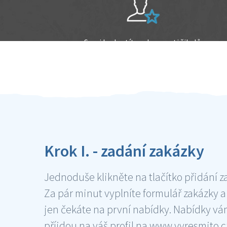
Sami hodnotíte schopnosti šikulů
Ověření šikulové
Krok I. - zadání zakázky
Jednoduše klikněte na tlačítko přidání z
Za pár minut vyplníte formulář zakázky a
jen čekáte na první nabídky. Nabídky v
příjdou na váš profil na www.vyresmito.cz