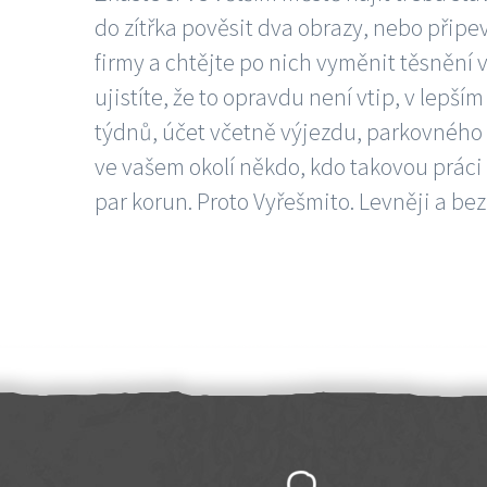
do zítřka pověsit dva obrazy, nebo připev
firmy a chtějte po nich vyměnit těsnění v
ujistíte, že to opravdu není vtip, v lepš
týdnů, účet včetně výjezdu, parkovného a
ve vašem okolí někdo, kdo takovou práci
par korun. Proto Vyřešmito. Levněji a bez