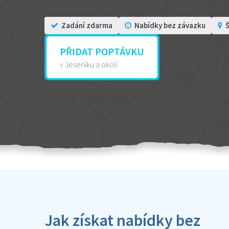
Zadání zdarma
Nabídky bez závazku
Š
PŘIDAT POPTÁVKU
v Jeseníku a okolí
Jak získat nabídky bez