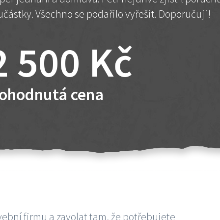
učástky. Všechno se podařilo vyřešit. Doporučuji!
2 500 Kč
ohodnutá cena
vební firmu a zavolat tam, že potřebujete