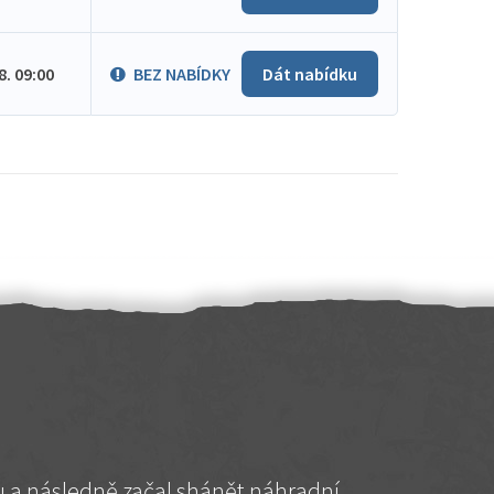
.8. 09:00
BEZ NABÍDKY
Dát nabídku
hu a následně začal shánět náhradní