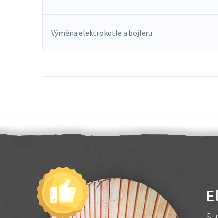
Výměna elektrokotle a bojleru
E
Su