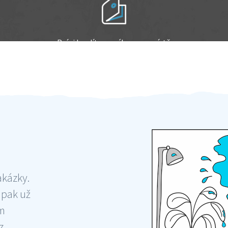
Práci hradíte po výkonu na místě
Odměna po práci
akázky.
 pak už
ám
 ,