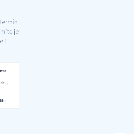
 termín
šmito je
e i
rete
zku,
íte.