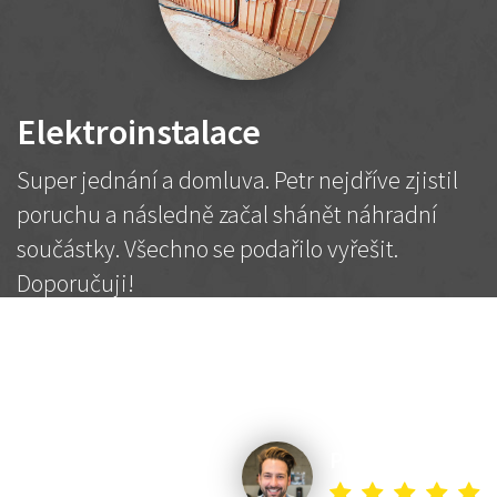
Elektroinstalace
Super jednání a domluva. Petr nejdříve zjistil
poruchu a následně začal shánět náhradní
součástky. Všechno se podařilo vyřešit.
Doporučuji!
2 500 Kč
Dohodnutá cena
Petr K.