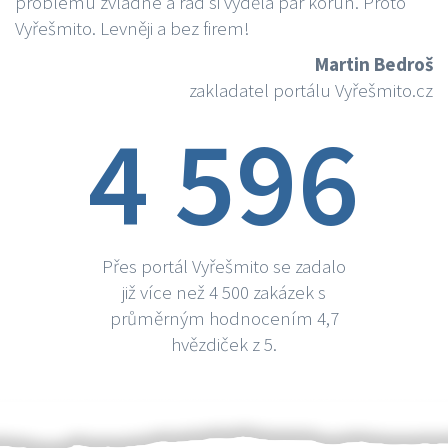
problému zvládne a rád si vydělá par korun. Proto
Vyřešmito. Levněji a bez firem!
Martin Bedroš
zakladatel portálu Vyřešmito.cz
4 596
Přes portál Vyřešmito se zadalo
již více než 4 500 zakázek s
průměrným hodnocením 4,7
hvězdiček z 5.