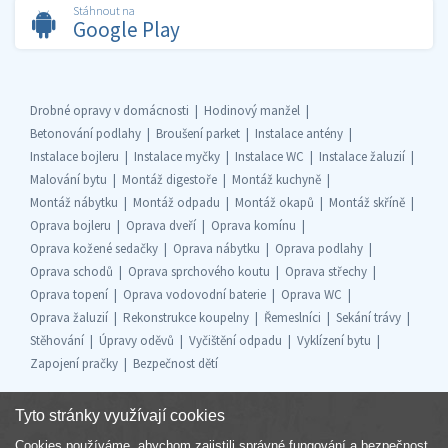
Stáhnout na
Google Play
Drobné opravy v domácnosti
Hodinový manžel
Betonování podlahy
Broušení parket
Instalace antény
Instalace bojleru
Instalace myčky
Instalace WC
Instalace žaluzií
Malování bytu
Montáž digestoře
Montáž kuchyně
Montáž nábytku
Montáž odpadu
Montáž okapů
Montáž skříně
Oprava bojleru
Oprava dveří
Oprava komínu
Oprava kožené sedačky
Oprava nábytku
Oprava podlahy
Oprava schodů
Oprava sprchového koutu
Oprava střechy
Oprava topení
Oprava vodovodní baterie
Oprava WC
Oprava žaluzií
Rekonstrukce koupelny
Řemeslníci
Sekání trávy
Stěhování
Úpravy oděvů
Vyčištění odpadu
Vyklízení bytu
Zapojení pračky
Bezpečnost dětí
Tyto stránky využívají cookies
Cookies používáme, abychom zajistili správné fungování a bezpečnost