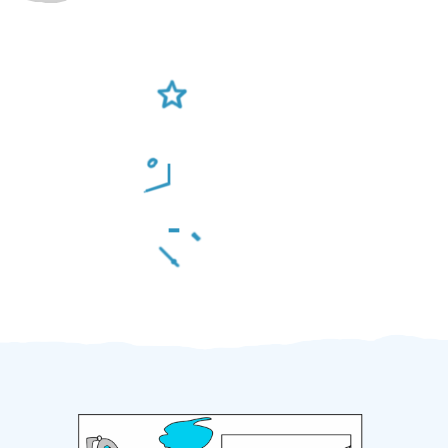
Ověření šikulové
Odměna po práci
Za 2 minuty