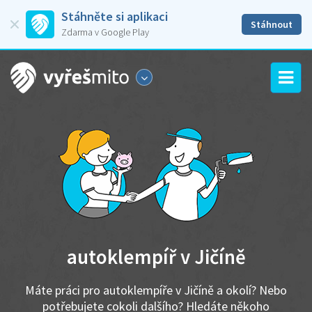
Stáhněte si aplikaci
Stáhnout
Zdarma v Google Play
autoklempíř v Jičíně
Máte práci pro autoklempíře v Jičíně a okolí? Nebo
potřebujete cokoli dalšího? Hledáte někoho