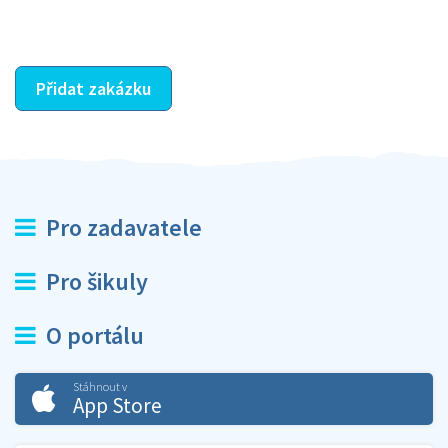
ostatní dozví z vašeho vzájemného hodnocení. A
máte vyřešeno :-)
Přidat zakázku
Pro zadavatele
Pro šikuly
O portálu
Stáhnout v
App Store