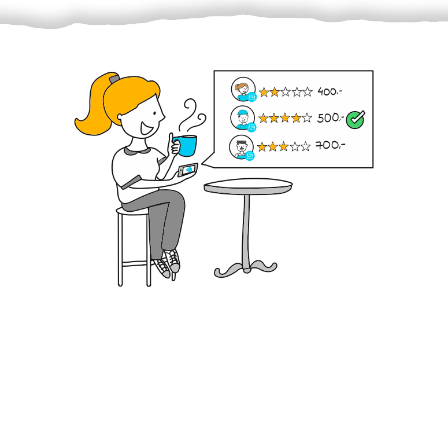
Krok III. - Hodnocení
Vybraný šikula vaše zadání po domluvě a v souladu s
jeho nabídkou vyřeší. Po splnění úkolu mu náleží
dohodnutá odměna. Zda proběhlo vše jak mělo, se