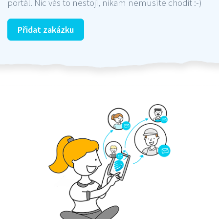
portál. Nic vás to nestojí, nikam nemusíte chodit :-)
Přidat zakázku